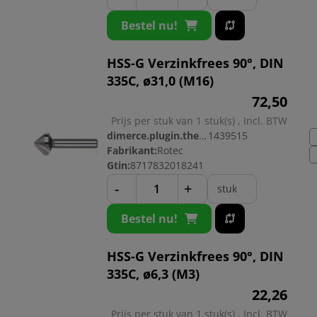
Bestel nu!
HSS-G Verzinkfrees 90°, DIN
335C, ø31,0 (M16)
72,
50
Prijs per stuk van 1 stuk(s) , Incl. BTW
dimerce.plugin.theme.productnr:
1439515
Fabrikant:
Rotec
Gtin:
8717832018241
-
+
stuk
Bestel nu!
HSS-G Verzinkfrees 90°, DIN
335C, ø6,3 (M3)
22,
26
Prijs per stuk van 1 stuk(s) , Incl. BTW