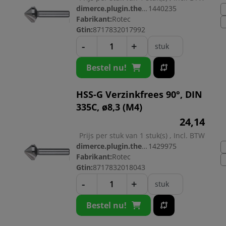
dimerce.plugin.theme.productnr:
1440235
Fabrikant:
Rotec
Gtin:
8717832017992
-
+
stuk
Bestel nu!
HSS-G Verzinkfrees 90°, DIN
335C, ø8,3 (M4)
24,
14
Prijs per stuk van 1 stuk(s) , Incl. BTW
dimerce.plugin.theme.productnr:
1429975
Fabrikant:
Rotec
Gtin:
8717832018043
-
+
stuk
Bestel nu!