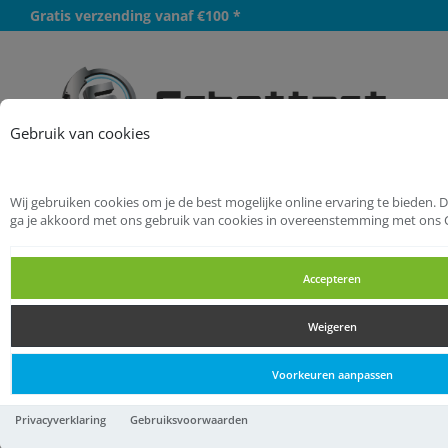
Gratis verzending vanaf €100 *
Meer
Gebruik van cookies
Wij gebruiken cookies om je de best mogelijke online ervaring te bieden. 
Startpagina
ga je akkoord met ons gebruik van cookies in overeenstemming met ons 
Verspanende gereedschappen
Boren
Accepteren
Verzinkboren
Weigeren
Verzinkboren
Voorkeuren aanpassen
Verzinkboren
Privacyverklaring
Gebruiksvoorwaarden