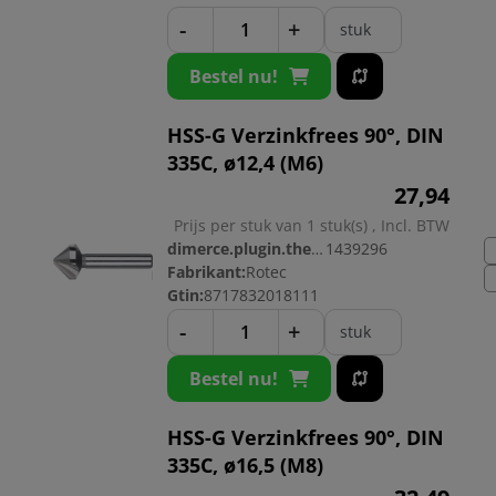
-
+
stuk
Bestel nu!
HSS-G Verzinkfrees 90°, DIN
335C, ø12,4 (M6)
27,
94
Prijs per stuk van 1 stuk(s) , Incl. BTW
dimerce.plugin.theme.productnr:
1439296
Fabrikant:
Rotec
Gtin:
8717832018111
-
+
stuk
Bestel nu!
HSS-G Verzinkfrees 90°, DIN
335C, ø16,5 (M8)