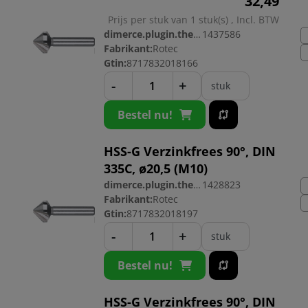
32,
49
Prijs per stuk van 1 stuk(s) , Incl. BTW
dimerce.plugin.theme.productnr:
1437586
Fabrikant:
Rotec
Gtin:
8717832018166
-
+
stuk
Bestel nu!
HSS-G Verzinkfrees 90°, DIN
335C, ø20,5 (M10)
dimerce.plugin.theme.productnr:
1428823
Fabrikant:
Rotec
Gtin:
8717832018197
-
+
stuk
Bestel nu!
HSS-G Verzinkfrees 90°, DIN