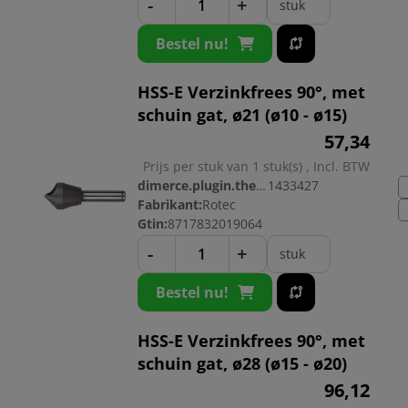
-
+
stuk
Bestel nu!
HSS-E Verzinkfrees 90°, met
schuin gat, ø21 (ø10 - ø15)
57,
34
Prijs per stuk van 1 stuk(s) , Incl. BTW
dimerce.plugin.theme.productnr:
1433427
Fabrikant:
Rotec
Gtin:
8717832019064
-
+
stuk
Bestel nu!
HSS-E Verzinkfrees 90°, met
schuin gat, ø28 (ø15 - ø20)
96,
12