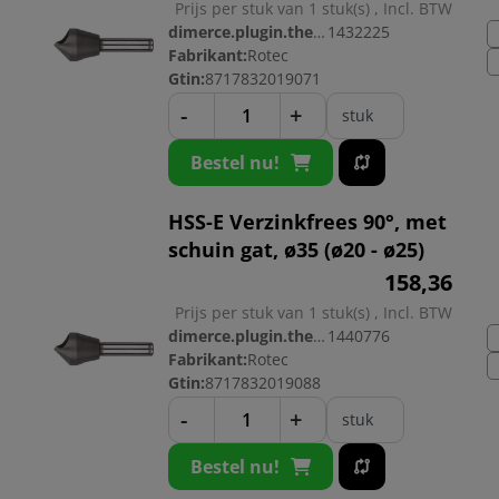
Prijs per stuk van 1 stuk(s) , Incl. BTW
dimerce.plugin.theme.productnr:
1432225
Fabrikant:
Rotec
Gtin:
8717832019071
-
+
stuk
Bestel nu!
HSS-E Verzinkfrees 90°, met
schuin gat, ø35 (ø20 - ø25)
158,
36
Prijs per stuk van 1 stuk(s) , Incl. BTW
dimerce.plugin.theme.productnr:
1440776
Fabrikant:
Rotec
Gtin:
8717832019088
-
+
stuk
Bestel nu!