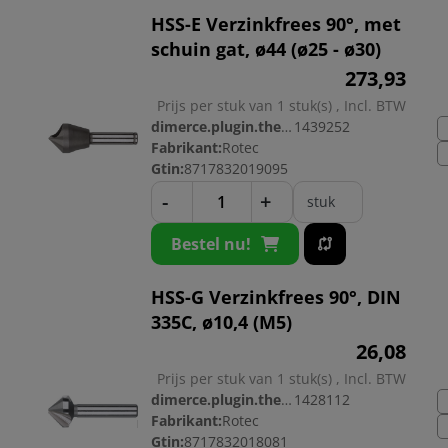
HSS-E Verzinkfrees 90°, met
schuin gat, ø44 (ø25 - ø30)
273,
93
Prijs per stuk van 1 stuk(s) , Incl. BTW
dimerce.plugin.theme.productnr:
1439252
Fabrikant:
Rotec
Gtin:
8717832019095
-
+
stuk
Bestel nu!
HSS-G Verzinkfrees 90°, DIN
335C, ø10,4 (M5)
26,
08
Prijs per stuk van 1 stuk(s) , Incl. BTW
dimerce.plugin.theme.productnr:
1428112
Fabrikant:
Rotec
Gtin:
8717832018081