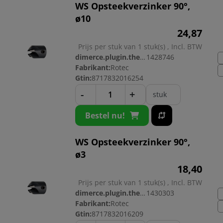
WS Opsteekverzinker 90°,
ø10
24,
87
Prijs per stuk van 1 stuk(s) , Incl. BTW
dimerce.plugin.theme.productnr:
1428746
Fabrikant:
Rotec
Gtin:
8717832016254
-
+
stuk
Bestel nu!
WS Opsteekverzinker 90°,
ø3
18,
40
Prijs per stuk van 1 stuk(s) , Incl. BTW
dimerce.plugin.theme.productnr:
1430303
Fabrikant:
Rotec
Gtin:
8717832016209