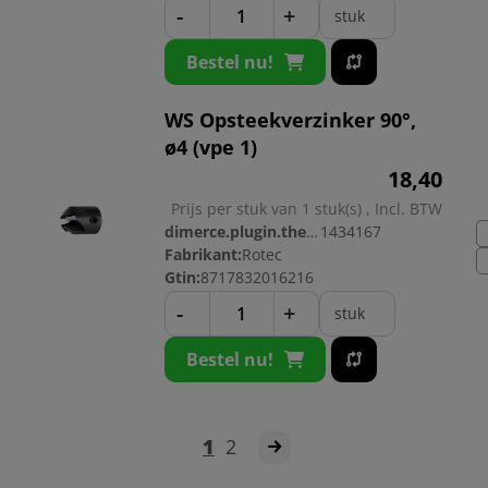
-
+
stuk
Bestel nu!
WS Opsteekverzinker 90°,
ø4 (vpe 1)
18,
40
Prijs per stuk van 1 stuk(s) , Incl. BTW
dimerce.plugin.theme.productnr:
1434167
Fabrikant:
Rotec
Gtin:
8717832016216
-
+
stuk
Bestel nu!
1
2