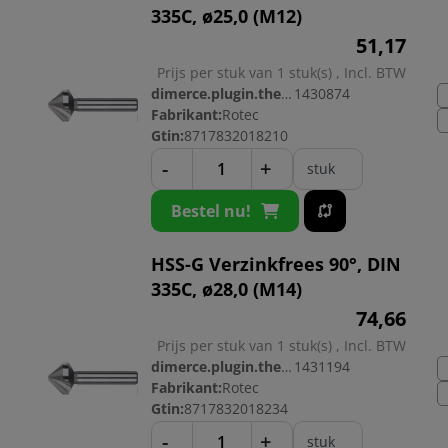
335C, ø25,0 (M12)
51,
17
Prijs per stuk van 1 stuk(s) , Incl. BTW
dimerce.plugin.theme.productnr:
1430874
Fabrikant:
Rotec
Gtin:
8717832018210
-
+
stuk
Bestel nu!
HSS-G Verzinkfrees 90°, DIN
335C, ø28,0 (M14)
74,
66
Prijs per stuk van 1 stuk(s) , Incl. BTW
dimerce.plugin.theme.productnr:
1431194
Fabrikant:
Rotec
Gtin:
8717832018234
-
+
stuk