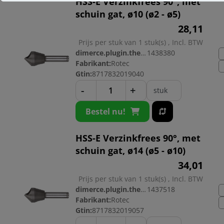
HSS-E Verzinkfrees 90°, met
schuin gat, ø10 (ø2 - ø5)
28,
11
Prijs per stuk van 1 stuk(s) , Incl. BTW
dimerce.plugin.theme.productnr:
1438380
Fabrikant:
Rotec
Gtin:
8717832019040
-
+
stuk
Bestel nu!
HSS-E Verzinkfrees 90°, met
schuin gat, ø14 (ø5 - ø10)
34,
01
Prijs per stuk van 1 stuk(s) , Incl. BTW
dimerce.plugin.theme.productnr:
1437518
Fabrikant:
Rotec
Gtin:
8717832019057