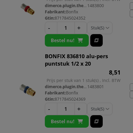
dimerce.plugin.theme.productnr:
1483800
Fabrikant:
Bonfix
Gtin:
8717845024352
-
+
Bestel nu!
BONFIX 836810 alu-pers
puntstuk 1/2 x 20
8,
51
Prijs per stuk van 1 stuk(s) , Incl. BTW
dimerce.plugin.theme.productnr:
1483801
Fabrikant:
Bonfix
Gtin:
8717845024369
-
+
Bestel nu!