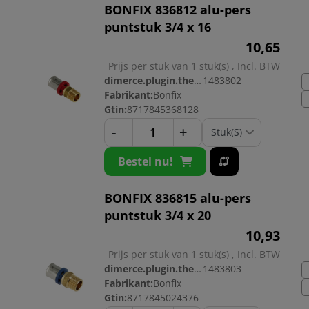
BONFIX 836812 alu-pers
puntstuk 3/4 x 16
10,
65
Prijs per stuk van 1 stuk(s) , Incl. BTW
dimerce.plugin.theme.productnr:
1483802
Fabrikant:
Bonfix
Gtin:
8717845368128
-
+
Bestel nu!
BONFIX 836815 alu-pers
puntstuk 3/4 x 20
10,
93
Prijs per stuk van 1 stuk(s) , Incl. BTW
dimerce.plugin.theme.productnr:
1483803
Fabrikant:
Bonfix
Gtin:
8717845024376