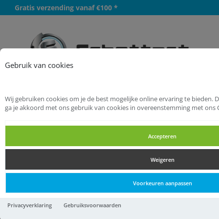
Gratis verzending vanaf €100 *
Meer
Gebruik van cookies
Wij gebruiken cookies om je de best mogelijke online ervaring te bieden. 
Startpagina
Installatietechniek
ga je akkoord met ons gebruik van cookies in overeenstemming met ons 
Perskoppelingen
Puntstukken
Accepteren
Puntstukken
Weigeren
Puntstukken
Voorkeuren aanpassen
BONFIX 833910 M-Press
Privacyverklaring
Gebruiksvoorwaarden
brons water puntstuk ½" x