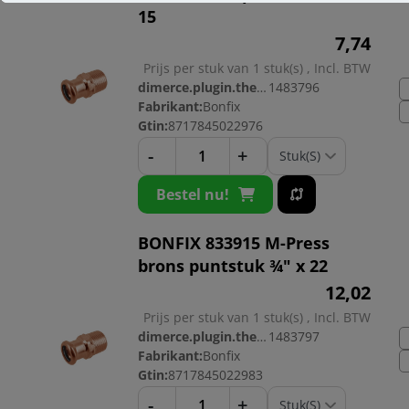
15
7,
74
Prijs per stuk van 1 stuk(s) , Incl. BTW
dimerce.plugin.theme.productnr:
1483796
Fabrikant:
Bonfix
Gtin:
8717845022976
-
+
Bestel nu!
BONFIX 833915 M-Press
brons puntstuk ¾" x 22
12,
02
Prijs per stuk van 1 stuk(s) , Incl. BTW
dimerce.plugin.theme.productnr:
1483797
Fabrikant:
Bonfix
Gtin:
8717845022983
-
+