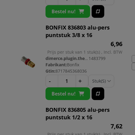
Bestel nu!
BONFIX 836803 alu-pers
puntstuk 3/8 x 16
6,
96
Prijs per stuk van 1 stuk(s) , Incl. BTW
dimerce.plugin.theme.productnr:
1483799
Fabrikant:
Bonfix
Gtin:
8717845368036
-
+
Bestel nu!
BONFIX 836805 alu-pers
puntstuk 1/2 x 16
7,
62
Prijs per stuk van 1 stuk(s) , Incl. BTW