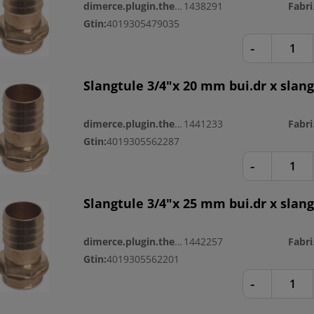
dimerce.plugin.theme.productnr:
1438291
Fa
Gtin:
4019305479035
-
Slangtule 3/4"x 20 mm bui.dr x slan
dimerce.plugin.theme.productnr:
1441233
Fa
Gtin:
4019305562287
-
Slangtule 3/4"x 25 mm bui.dr x slan
dimerce.plugin.theme.productnr:
1442257
Fa
Gtin:
4019305562201
-