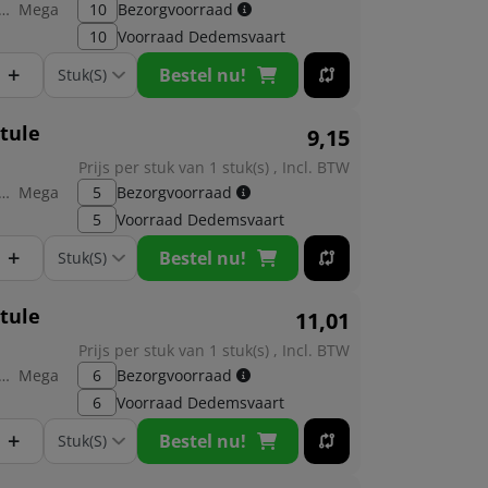
brikant:
Mega
10
Bezorgvoorraad
10
Voorraad
Dedemsvaart
+
Bestel nu!
gtule
9,
15
Prijs per stuk van 1 stuk(s) , Incl. BTW
brikant:
Mega
5
Bezorgvoorraad
5
Voorraad
Dedemsvaart
+
Bestel nu!
gtule
11,
01
Prijs per stuk van 1 stuk(s) , Incl. BTW
brikant:
Mega
6
Bezorgvoorraad
6
Voorraad
Dedemsvaart
+
Bestel nu!