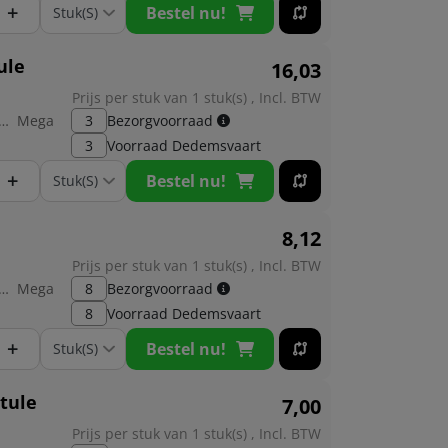
+
Bestel nu!
ule
16,
03
Prijs per stuk van 1 stuk(s) , Incl. BTW
brikant:
Mega
3
Bezorgvoorraad
3
Voorraad
Dedemsvaart
+
Bestel nu!
8,
12
Prijs per stuk van 1 stuk(s) , Incl. BTW
brikant:
Mega
8
Bezorgvoorraad
8
Voorraad
Dedemsvaart
+
Bestel nu!
gtule
7,
00
Prijs per stuk van 1 stuk(s) , Incl. BTW