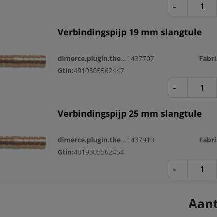
-
Verbindingspijp 19 mm slangtule
dimerce.plugin.theme.productnr:
1437707
Fa
Gtin:
4019305562447
-
Verbindingspijp 25 mm slangtule
dimerce.plugin.theme.productnr:
1437910
Fa
Gtin:
4019305562454
-
Aant