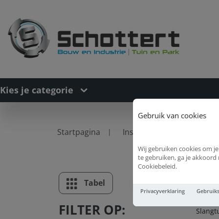
Kies je categorie
Gebruik van cookies
Startpagina
Installatietechniek
S
Wij gebruiken cookies om je
te gebruiken, ga je akkoor
Cookiebeleid.
Sl
Tabel
Lijst
Privacyverklaring
Gebruik
FILTER OP:
Slangt