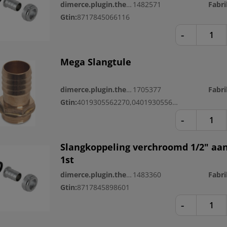
dimerce.plugin.theme.productnr:
1482571
Gtin:
8717845066116
-
Mega Slangtule
dimerce.plugin.theme.productnr:
1705377
Fabri
Gtin:
4019305562270,04019305562270
-
Slangkoppeling verchroomd 1/2" aan
1st
dimerce.plugin.theme.productnr:
1483360
Gtin:
8717845898601
-