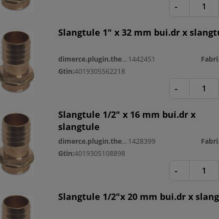
-
Slangtule 1" x 32 mm bui.dr x slangt
dimerce.plugin.theme.productnr:
1442451
Fa
Gtin:
4019305562218
-
Slangtule 1/2" x 16 mm bui.dr x
slangtule
dimerce.plugin.theme.productnr:
1428399
Fa
Gtin:
4019305108898
-
Slangtule 1/2"x 20 mm bui.dr x slan