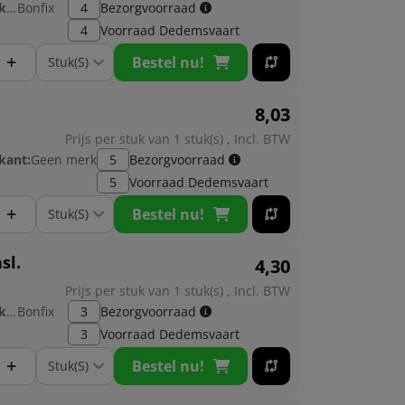
Fabrikant:
Bonfix
4
Bezorgvoorraad
4
Voorraad
Dedemsvaart
+
Bestel nu!
8,
03
Prijs per stuk van 1 stuk(s) , Incl. BTW
kant:
Geen merk
5
Bezorgvoorraad
5
Voorraad
Dedemsvaart
+
Bestel nu!
sl.
4,
30
Prijs per stuk van 1 stuk(s) , Incl. BTW
Fabrikant:
Bonfix
3
Bezorgvoorraad
3
Voorraad
Dedemsvaart
+
Bestel nu!