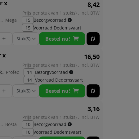
r x
8,
42
Prijs per stuk van 1 stuk(s) , Incl. BTW
brikant:
Mega
15
Bezorgvoorraad
15
Voorraad
Dedemsvaart
+
Bestel nu!
 x
16,
50
Prijs per stuk van 1 stuk(s) , Incl. BTW
Fabrikant:
Profec
14
Bezorgvoorraad
14
Voorraad
Dedemsvaart
+
Bestel nu!
3,
16
Prijs per stuk van 1 stuk(s) , Incl. BTW
brikant:
Bosta
10
Bezorgvoorraad
10
Voorraad
Dedemsvaart