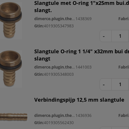
Slangtule met O-ring 1"x25mm bui.d
slangt.
dimerce.plugin.theme.productnr:
1438369
Fa
Gtin:
4019305347983
-
Slangtule O-ring 1 1/4" x32mm bui dr
slangt
dimerce.plugin.theme.productnr:
1441003
Gtin:
4019305348003
-
Verbindingspijp 12,5 mm slangtule
dimerce.plugin.theme.productnr:
1436936
Fa
Gtin:
4019305562430