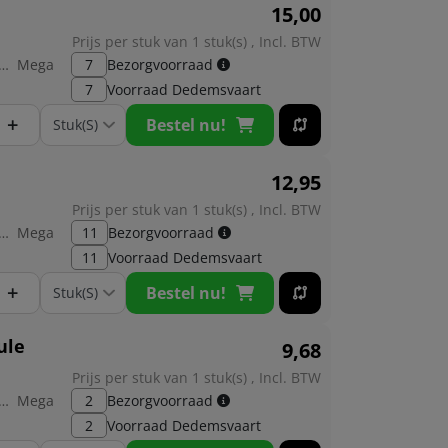
15,
00
Prijs per stuk van 1 stuk(s) , Incl. BTW
brikant:
Mega
7
Bezorgvoorraad
7
Voorraad
Dedemsvaart
+
Bestel nu!
12,
95
Prijs per stuk van 1 stuk(s) , Incl. BTW
brikant:
Mega
11
Bezorgvoorraad
11
Voorraad
Dedemsvaart
+
Bestel nu!
ule
9,
68
Prijs per stuk van 1 stuk(s) , Incl. BTW
brikant:
Mega
2
Bezorgvoorraad
2
Voorraad
Dedemsvaart