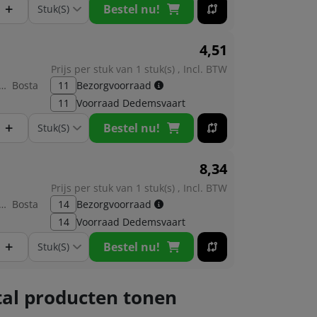
+
Bestel nu!
4,
51
Prijs per stuk van 1 stuk(s) , Incl. BTW
brikant:
Bosta
11
Bezorgvoorraad
11
Voorraad
Dedemsvaart
+
Bestel nu!
8,
34
Prijs per stuk van 1 stuk(s) , Incl. BTW
brikant:
Bosta
14
Bezorgvoorraad
14
Voorraad
Dedemsvaart
+
Bestel nu!
al producten tonen