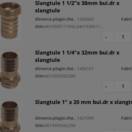
Slangtule 1 1/2"x 38mm bui.dr x
slangtule
dimerce.plugin.theme.productnr:
1436043
Fa
Gtin:
4019305111942,04019305111942
-
Slangtule 1 1/4"x 32mm bui.dr x
slangtule
dimerce.plugin.theme.productnr:
1436107
Fa
Gtin:
4019305562300
-
Slangtule 1" x 20 mm bui.dr x slangt
dimerce.plugin.theme.productnr:
1427099
Fa
Gtin:
4019305562294