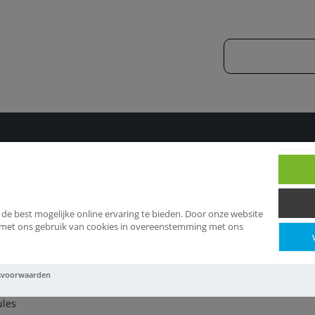
langtules
Slangtules
 de best mogelijke online ervaring te bieden. Door onze website
d met ons gebruik van cookies in overeenstemming met ons
angtules
svoorwaarden
ules