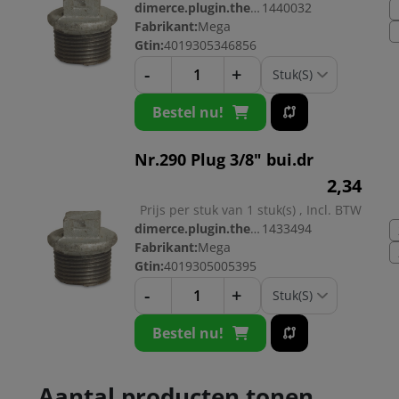
dimerce.plugin.theme.productnr:
1440032
Fabrikant:
Mega
Gtin:
4019305346856
-
+
Bestel nu!
Nr.290 Plug 3/8" bui.dr
2,
34
Prijs per stuk van 1 stuk(s) , Incl. BTW
dimerce.plugin.theme.productnr:
1433494
Fabrikant:
Mega
Gtin:
4019305005395
-
+
Bestel nu!
Aantal producten tonen