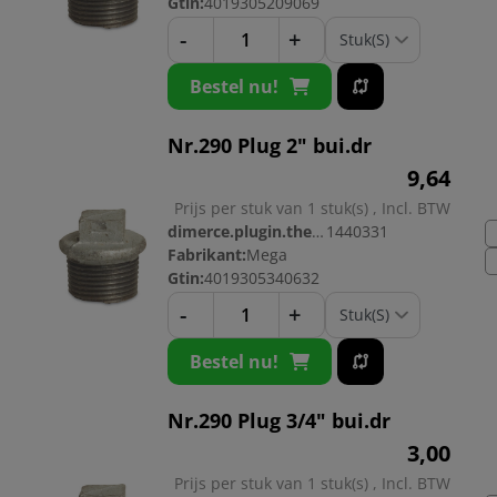
Gtin:
4019305209069
-
+
Bestel nu!
Nr.290 Plug 2" bui.dr
9,
64
Prijs per stuk van 1 stuk(s) , Incl. BTW
dimerce.plugin.theme.productnr:
1440331
Fabrikant:
Mega
Gtin:
4019305340632
-
+
Bestel nu!
Nr.290 Plug 3/4" bui.dr
3,
00
Prijs per stuk van 1 stuk(s) , Incl. BTW