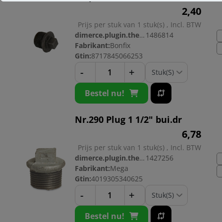
2,
40
Prijs per stuk van 1 stuk(s) , Incl. BTW
dimerce.plugin.theme.productnr:
1486814
Fabrikant:
Bonfix
Gtin:
8717845066253
-
+
Bestel nu!
Nr.290 Plug 1 1/2" bui.dr
6,
78
Prijs per stuk van 1 stuk(s) , Incl. BTW
dimerce.plugin.theme.productnr:
1427256
Fabrikant:
Mega
Gtin:
4019305340625
-
+
Bestel nu!