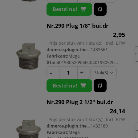
Bestel nu!
Nr.290 Plug 1/8" bui.dr
2,
95
Prijs per stuk van 1 stuk(s) , Incl. BTW
dimerce.plugin.theme.productnr:
1433661
Fabrikant:
Mega
Gtin:
4019305209045,04019305209045
-
+
Bestel nu!
Nr.290 Plug 2 1/2" bui.dr
24,
14
Prijs per stuk van 1 stuk(s) , Incl. BTW
dimerce.plugin.theme.productnr:
1433189
Fabrikant:
Mega