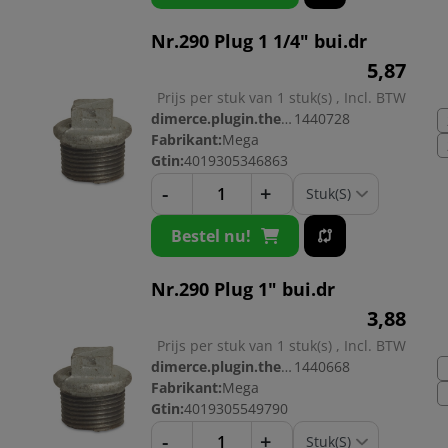
Nr.290 Plug 1 1/4" bui.dr
5,
87
Prijs per stuk van 1 stuk(s) , Incl. BTW
dimerce.plugin.theme.productnr:
1440728
Fabrikant:
Mega
Gtin:
4019305346863
-
+
Bestel nu!
Nr.290 Plug 1" bui.dr
3,
88
Prijs per stuk van 1 stuk(s) , Incl. BTW
dimerce.plugin.theme.productnr:
1440668
Fabrikant:
Mega
Gtin:
4019305549790
-
+