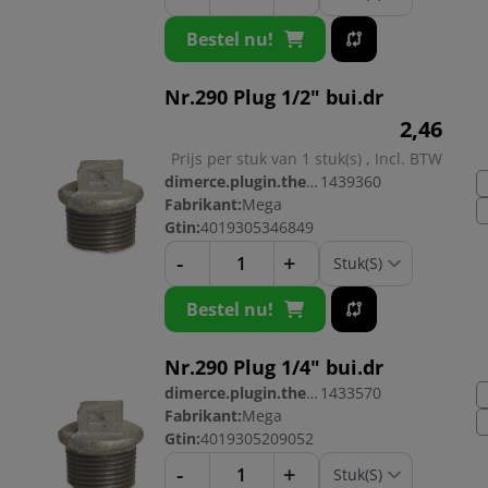
Bestel nu!
Nr.290 Plug 1/2" bui.dr
2,
46
Prijs per stuk van 1 stuk(s) , Incl. BTW
dimerce.plugin.theme.productnr:
1439360
Fabrikant:
Mega
Gtin:
4019305346849
-
+
Bestel nu!
Nr.290 Plug 1/4" bui.dr
dimerce.plugin.theme.productnr:
1433570
Fabrikant:
Mega
Gtin:
4019305209052
-
+