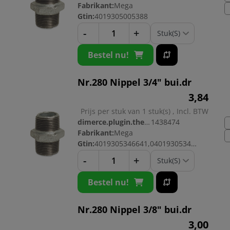
Fabrikant:
Mega
Gtin:
4019305005388
-
+
Bestel nu!
Nr.280 Nippel 3/4" bui.dr
3,
84
Prijs per stuk van 1 stuk(s) , Incl. BTW
dimerce.plugin.theme.productnr:
1438474
Fabrikant:
Mega
Gtin:
4019305346641,04019305346641
-
+
Bestel nu!
Nr.280 Nippel 3/8" bui.dr
3,
00