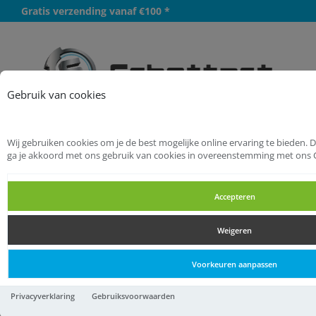
Gratis verzending vanaf €100 *
Meer
Gebruik van cookies
Wij gebruiken cookies om je de best mogelijke online ervaring te bieden. 
Startpagina
Installatietechniek
ga je akkoord met ons gebruik van cookies in overeenstemming met ons 
Fittingen malleabel
Nippels
Accepteren
Nippels
Weigeren
Nippels
Voorkeuren aanpassen
Nr.280 Nippel 1 1/2" bui.dr
Privacyverklaring
Gebruiksvoorwaarden
10,
60