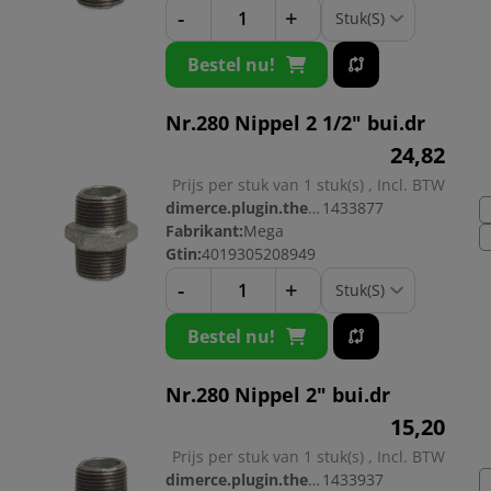
-
+
Bestel nu!
Nr.280 Nippel 2 1/2" bui.dr
24,
82
Prijs per stuk van 1 stuk(s) , Incl. BTW
dimerce.plugin.theme.productnr:
1433877
Fabrikant:
Mega
Gtin:
4019305208949
-
+
Bestel nu!
Nr.280 Nippel 2" bui.dr
15,
20
Prijs per stuk van 1 stuk(s) , Incl. BTW
dimerce.plugin.theme.productnr:
1433937