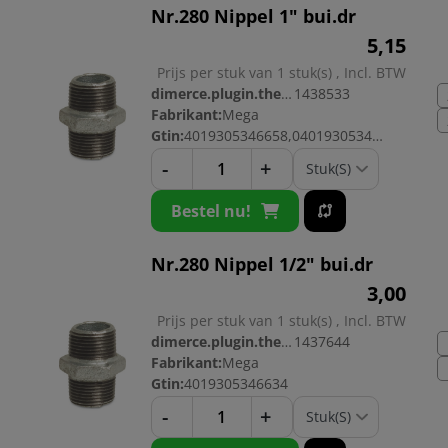
Nr.280 Nippel 1" bui.dr
5,
15
Prijs per stuk van 1 stuk(s) , Incl. BTW
dimerce.plugin.theme.productnr:
1438533
Fabrikant:
Mega
Gtin:
4019305346658,04019305346658
-
+
Bestel nu!
Nr.280 Nippel 1/2" bui.dr
3,
00
Prijs per stuk van 1 stuk(s) , Incl. BTW
dimerce.plugin.theme.productnr:
1437644
Fabrikant:
Mega
Gtin:
4019305346634
-
+