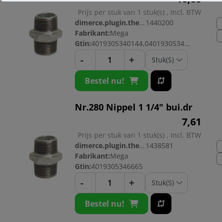
Prijs per stuk van 1 stuk(s) , Incl. BTW
dimerce.plugin.theme.productnr:
1440200
Fabrikant:
Mega
Gtin:
4019305340144,04019305340144
-
+
Bestel nu!
Nr.280 Nippel 1 1/4" bui.dr
7,
61
Prijs per stuk van 1 stuk(s) , Incl. BTW
dimerce.plugin.theme.productnr:
1438581
Fabrikant:
Mega
Gtin:
4019305346665
-
+
Bestel nu!