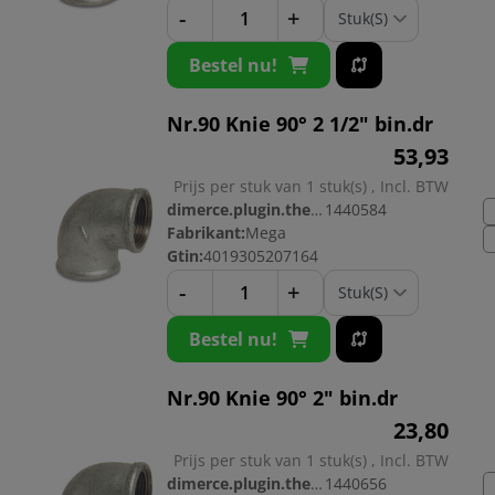
-
+
Bestel nu!
Nr.90 Knie 90° 2 1/2" bin.dr
53,
93
Prijs per stuk van 1 stuk(s) , Incl. BTW
dimerce.plugin.theme.productnr:
1440584
Fabrikant:
Mega
Gtin:
4019305207164
-
+
Bestel nu!
Nr.90 Knie 90° 2" bin.dr
23,
80
Prijs per stuk van 1 stuk(s) , Incl. BTW
dimerce.plugin.theme.productnr:
1440656