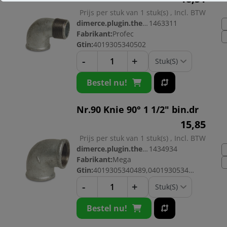
Prijs per stuk van 1 stuk(s) , Incl. BTW
dimerce.plugin.theme.productnr:
1463311
Fabrikant:
Profec
Gtin:
4019305340502
-
+
Bestel nu!
Nr.90 Knie 90° 1 1/2" bin.dr
15,
85
Prijs per stuk van 1 stuk(s) , Incl. BTW
dimerce.plugin.theme.productnr:
1434934
Fabrikant:
Mega
Gtin:
4019305340489,04019305340489
-
+
Bestel nu!