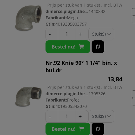
Prijs per stuk van 1 stuk(s) , Incl. BTW
dimerce.plugin.theme.productnr:
1440832
Fabrikant:
Mega
Gtin:
4019305003797
-
+
Bestel nu!
Nr.92 Knie 90° 1 1/4" bin. x
bui.dr
13,
84
Prijs per stuk van 1 stuk(s) , Incl. BTW
dimerce.plugin.theme.productnr:
1705326
Fabrikant:
Profec
Gtin:
4019305342070
-
+
Bestel nu!