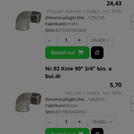
24,
43
Prijs per stuk van 1 stuk(s) , Incl. BTW
dimerce.plugin.theme.productnr:
1756725
Fabrikant:
Profec
Gtin:
4019305003926
-
+
Bestel nu!
Nr.92 Knie 90° 3/4" bin. x
bui.dr
5,
70
Prijs per 1 stuk(s) , Incl. BTW
dimerce.plugin.theme.productnr:
1463313
Fabrikant:
Bosta
Gtin:
4019305342056
-
+