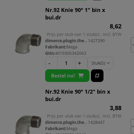
Nr.92 Knie 90° 1" bin x
bui.dr
8,
62
Prijs per stuk van 1 stuk(s) , Incl. BTW
dimerce.plugin.theme.productnr:
1427290
Fabrikant:
Mega
Gtin:
4019305342063
-
+
Bestel nu!
Nr.92 Knie 90° 1/2" bin x
bui.dr
3,
88
Prijs per stuk van 1 stuk(s) , Incl. BTW
dimerce.plugin.theme.productnr:
1428447
Fabrikant:
Mega