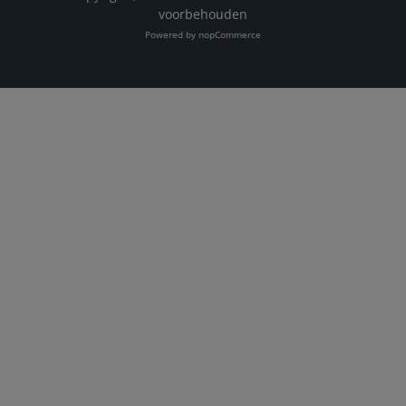
voorbehouden
Powered by
nopCommerce