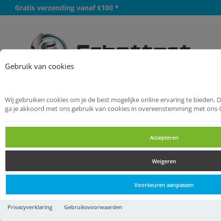
Gratis verzending vanaf €100 *
Meer
Gebruik van cookies
Wij gebruiken cookies om je de best mogelijke online ervaring te bieden. 
Startpagina
Installatietechniek
ga je akkoord met ons gebruik van cookies in overeenstemming met ons 
Fittingen malleabel
Knieën
Accepteren
Knieën
Weigeren
Knieën
Voorkeuren aanpassen
Mega Knie 90°
Privacyverklaring
Gebruiksvoorwaarden
18,
51