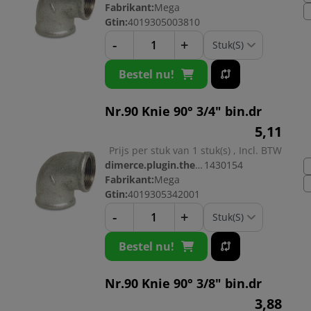
Fabrikant:
Mega
Gtin:
4019305003810
-
+
Bestel nu!
Nr.90 Knie 90° 3/4" bin.dr
5,
11
Prijs per stuk van 1 stuk(s) , Incl. BTW
dimerce.plugin.theme.productnr:
1430154
Fabrikant:
Mega
Gtin:
4019305342001
-
+
Bestel nu!
Nr.90 Knie 90° 3/8" bin.dr
3,
88