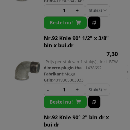
Gtin:
4019305342049
-
+
Bestel nu!
Nr.92 Knie 90° 1/2" x 3/8"
bin x bui.dr
7,
30
Prijs per stuk van 1 stuk(s) , Incl. BTW
dimerce.plugin.theme.productnr:
1438692
Fabrikant:
Mega
Gtin:
4019305003933
-
+
Bestel nu!
Nr.92 Knie 90° 2" bin dr x
bui dr