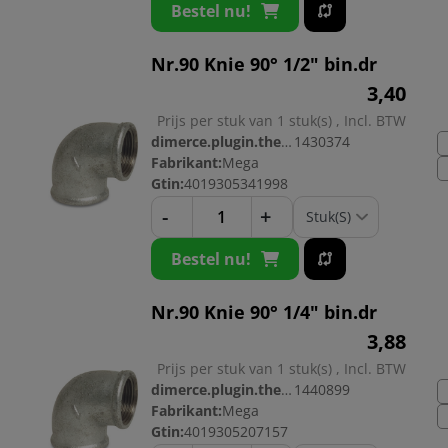
Bestel nu!
Nr.90 Knie 90° 1/2" bin.dr
3,
40
Prijs per stuk van 1 stuk(s) , Incl. BTW
dimerce.plugin.theme.productnr:
1430374
Fabrikant:
Mega
Gtin:
4019305341998
-
+
Bestel nu!
Nr.90 Knie 90° 1/4" bin.dr
3,
88
Prijs per stuk van 1 stuk(s) , Incl. BTW
dimerce.plugin.theme.productnr:
1440899
Fabrikant:
Mega
Gtin:
4019305207157