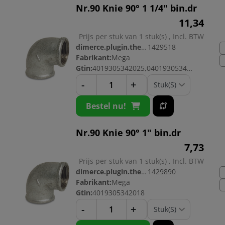
Nr.90 Knie 90° 1 1/4" bin.dr
11,
34
Prijs per stuk van 1 stuk(s) , Incl. BTW
dimerce.plugin.theme.productnr:
1429518
Fabrikant:
Mega
Gtin:
4019305342025,04019305342025
-
+
Bestel nu!
Nr.90 Knie 90° 1" bin.dr
7,
73
Prijs per stuk van 1 stuk(s) , Incl. BTW
dimerce.plugin.theme.productnr:
1429890
Fabrikant:
Mega
Gtin:
4019305342018
-
+