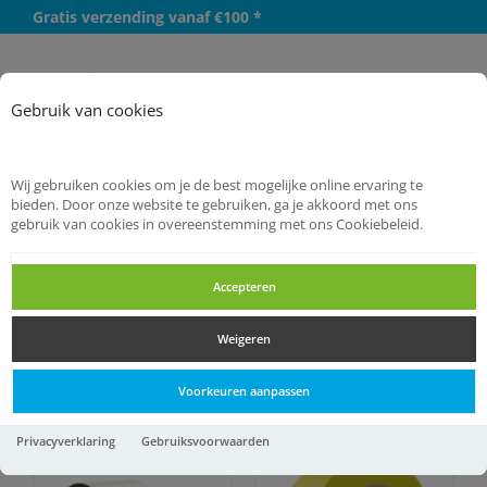
Gratis verzending vanaf €100 *
Meer
Gebruik van cookies
Wij gebruiken cookies om je de best mogelijke online ervaring te
bieden. Door onze website te gebruiken, ga je akkoord met ons
gebruik van cookies in overeenstemming met ons Cookiebeleid.
Startpagina
Bevestigingsmaterialen
Tapes
Accepteren
Tapes
Weigeren
Tapes
Voorkeuren aanpassen
Privacyverklaring
Gebruiksvoorwaarden