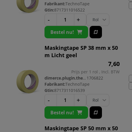
Fabrikant:
TechnoTape
Gtin:
8717311016522
-
+
Bestel nu!
Maskingtape SP 38 mm x 50
m Licht geel
7,
60
Prijs per 1 rol , Incl. BTW
dimerce.plugin.theme.productnr:
1706822
Fabrikant:
TechnoTape
Gtin:
8717311016539
-
+
Bestel nu!
Maskingtape SP 50 mm x 50