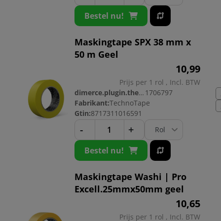
Bestel nu!
Maskingtape SPX 38 mm x
50 m Geel
10,
99
Prijs per 1 rol , Incl. BTW
dimerce.plugin.theme.productnr:
1706797
Fabrikant:
TechnoTape
Gtin:
8717311016591
-
+
Bestel nu!
Maskingtape Washi | Pro
Excell.25mmx50mm geel
10,
65
Prijs per 1 rol , Incl. BTW