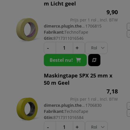
m Licht geel
9,
90
Prijs per 1 rol , Incl. BTW
dimerce.plugin.theme.productnr:
1706815
Fabrikant:
TechnoTape
Gtin:
8717311016546
-
+
Bestel nu!
Maskingtape SPX 25 mm x
50 m Geel
7,
18
Prijs per 1 rol , Incl. BTW
dimerce.plugin.theme.productnr:
1706830
Fabrikant:
TechnoTape
Gtin:
8717311016584
-
+