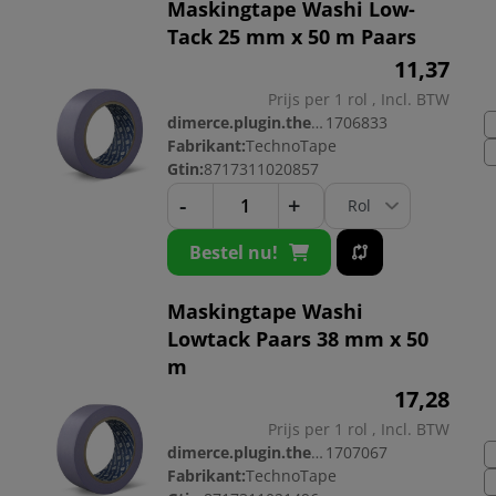
Maskingtape Washi Low-
Tack 25 mm x 50 m Paars
11,
37
Prijs per 1 rol , Incl. BTW
dimerce.plugin.theme.productnr:
1706833
Fabrikant:
TechnoTape
Gtin:
8717311020857
-
+
Bestel nu!
Maskingtape Washi
Lowtack Paars 38 mm x 50
m
17,
28
Prijs per 1 rol , Incl. BTW
dimerce.plugin.theme.productnr:
1707067
Fabrikant:
TechnoTape