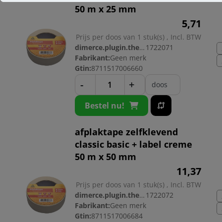
50 m x 25 mm
5,
71
Prijs per doos van 1 stuk(s) , Incl. BTW
dimerce.plugin.theme.productnr:
1722071
Fabrikant:
Geen merk
Gtin:
8711517006660
-
+
doos
Bestel nu!
afplaktape zelfklevend
classic basic + label creme
50 m x 50 mm
11,
37
Prijs per doos van 1 stuk(s) , Incl. BTW
dimerce.plugin.theme.productnr:
1722072
Fabrikant:
Geen merk
Gtin:
8711517006684