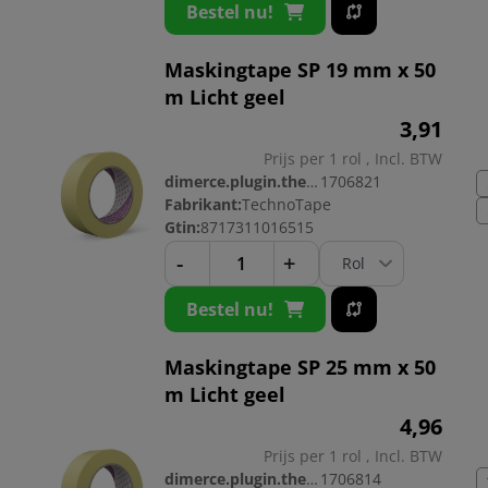
Bestel nu!
Maskingtape SP 19 mm x 50
m Licht geel
3,
91
Prijs per 1 rol , Incl. BTW
dimerce.plugin.theme.productnr:
1706821
Fabrikant:
TechnoTape
Gtin:
8717311016515
-
+
Bestel nu!
Maskingtape SP 25 mm x 50
m Licht geel
4,
96
Prijs per 1 rol , Incl. BTW
dimerce.plugin.theme.productnr:
1706814