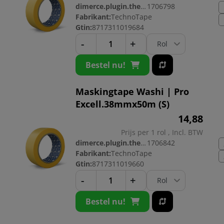
dimerce.plugin.theme.productnr:
1706798
Fabrikant:
TechnoTape
Gtin:
8717311019684
-
+
Bestel nu!
Maskingtape Washi | Pro
Excell.38mmx50m (S)
14,
88
Prijs per 1 rol , Incl. BTW
dimerce.plugin.theme.productnr:
1706842
Fabrikant:
TechnoTape
Gtin:
8717311019660
-
+
Bestel nu!