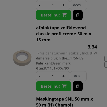
-
+
doos
Bestel nu!
afplaktape zelfklevend
classic profi creme 50 m x
15 mm
3,
34
Prijs per stuk van 1 stuk(s) , Incl. BTW
dimerce.plugin.theme.productnr:
1756479
Fabrikant:
Geen merk
Gtin:
8711517006790
-
+
stuk
Bestel nu!
Maskingtape SNL 50 mm x
50 m (H) Chamois