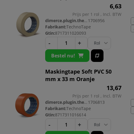
6,
63
Prijs per 1 rol , Incl. BTW
dimerce.plugin.theme.productnr:
1706956
Fabrikant:
TechnoTape
Gtin:
8717311020093
-
+
Bestel nu!
Maskingtape Soft PVC 50
mm x 33 m Oranje
13,
67
Prijs per 1 rol , Incl. BTW
dimerce.plugin.theme.productnr:
1706813
Fabrikant:
TechnoTape
Gtin:
8717311016614
-
+