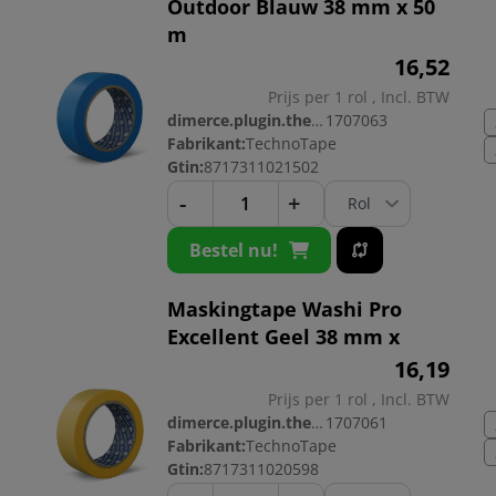
Outdoor Blauw 38 mm x 50
m
16,
52
Prijs per 1 rol , Incl. BTW
dimerce.plugin.theme.productnr:
1707063
Fabrikant:
TechnoTape
Gtin:
8717311021502
-
+
Bestel nu!
Maskingtape Washi Pro
Excellent Geel 38 mm x
16,
19
Prijs per 1 rol , Incl. BTW
dimerce.plugin.theme.productnr:
1707061
Fabrikant:
TechnoTape
Gtin:
8717311020598