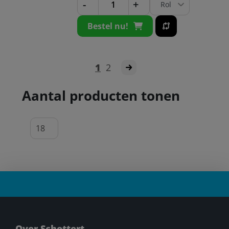
-
+
Bestel nu!
1
2
Aantal producten tonen
Over Schottert