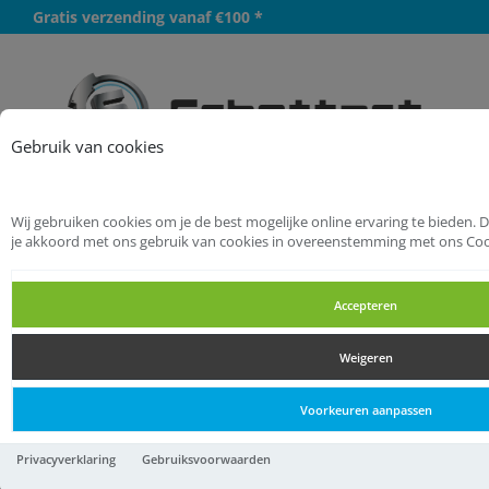
Gratis verzending vanaf €100 *
Meer
Gebruik van cookies
Wij gebruiken cookies om je de best mogelijke online ervaring te bieden. 
Startpagina
Bevestigingsmaterialen
je akkoord met ons gebruik van cookies in overeenstemming met ons Coo
Tapes
Afplaktapes
Accepteren
Afplaktapes
Weigeren
Afplaktapes
Voorkeuren aanpassen
afplaktape zelfklevend
Privacyverklaring
Gebruiksvoorwaarden
classic basic + label creme