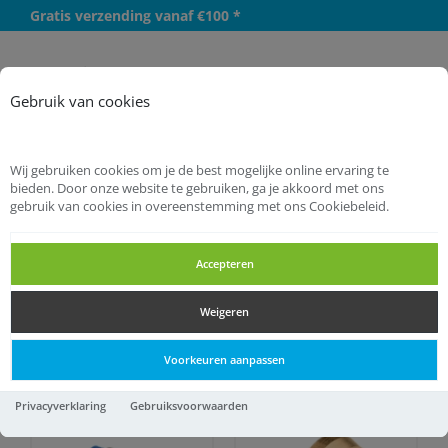
Gratis verzending vanaf €100 *
Meer
Gebruik van cookies
Wij gebruiken cookies om je de best mogelijke online ervaring te
bieden. Door onze website te gebruiken, ga je akkoord met ons
gebruik van cookies in overeenstemming met ons Cookiebeleid.
Startpagina
Installatietechniek
Knelkoppelingen
Accepteren
Knelkoppelingen
Weigeren
Knelkoppelingen
Voorkeuren aanpassen
Privacyverklaring
Gebruiksvoorwaarden