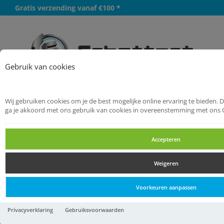
Gratis verzending vanaf €100 *
Meer
Gebruik van cookies
Wij gebruiken cookies om je de best mogelijke online ervaring te bieden. 
Startpagina
Bevestigingsmaterialen
ga je akkoord met ons gebruik van cookies in overeenstemming met ons 
Schroeven
Glaslatschroeven
Accepteren
Glaslatschroeven
Weigeren
Glaslatschroeven
Voorkeuren aanpassen
Proftec glaslatschr. LK TX-10
Privacyverklaring
Gebruiksvoorwaarden
3.2x30 (200)