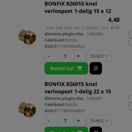
BONFIX 826010 knel
verloopset 1-delig 15 x 12
4,
48
Prijs per stuk van 1 stuk(s) , Incl. BTW
dimerce.plugin.theme.productnr:
1482680
Fabrikant:
Bonfix
Gtin:
8717845064822
-
+
Bestel nu!
BONFIX 826015 knel
verloopset 1-delig 22 x 15
dimerce.plugin.theme.productnr:
1482681
Fabrikant:
Bonfix
Gtin:
8717845064839
-
+