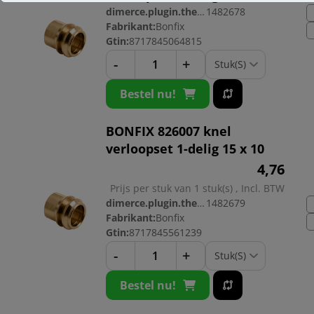
dimerce.plugin.theme.productnr:
1482678
Fabrikant:
Bonfix
Gtin:
8717845064815
-
+
Bestel nu!
BONFIX 826007 knel
verloopset 1-delig 15 x 10
4,
76
Prijs per stuk van 1 stuk(s) , Incl. BTW
dimerce.plugin.theme.productnr:
1482679
Fabrikant:
Bonfix
Gtin:
8717845561239
-
+
Bestel nu!