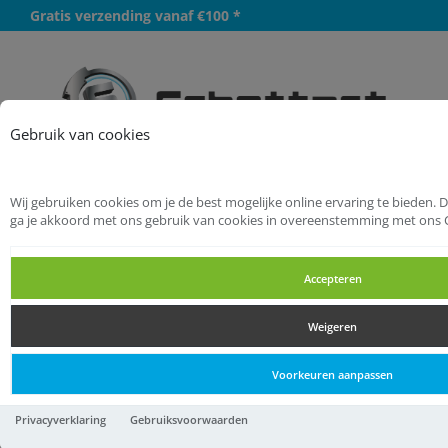
Gratis verzending vanaf €100 *
Meer
Gebruik van cookies
Wij gebruiken cookies om je de best mogelijke online ervaring te bieden. 
Startpagina
Installatietechniek
ga je akkoord met ons gebruik van cookies in overeenstemming met ons 
Knelkoppelingen
Verloopsets
Accepteren
Verloopsets
Weigeren
Verloopsets
Voorkeuren aanpassen
BONFIX 826005 knel
Privacyverklaring
Gebruiksvoorwaarden
verloopset 1-delig 12 x 10