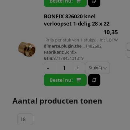
Bestel nu!
BONFIX 826020 knel
verloopset 1-delig 28 x 22
10,
35
Prijs per stuk van 1 stuk(s) , Incl. BTW
dimerce.plugin.theme.productnr:
1482682
Fabrikant:
Bonfix
Gtin:
8717845131319
-
+
Bestel nu!
Aantal producten tonen