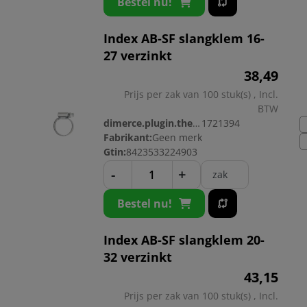
Bestel nu!
Index AB-SF slangklem 16-
27 verzinkt
38,
49
Prijs per zak van 100 stuk(s) , Incl.
BTW
dimerce.plugin.theme.productnr:
1721394
Fabrikant:
Geen merk
Gtin:
8423533224903
-
+
zak
Bestel nu!
Index AB-SF slangklem 20-
32 verzinkt
43,
15
Prijs per zak van 100 stuk(s) , Incl.