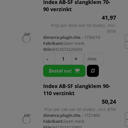
Index AB-SF slangklem 70-
90 verzinkt
41,
97
Prijs per doos van 50 stuk(s) , Incl.
BTW
dimerce.plugin.theme.productnr:
1756519
Fabrikant:
Geen merk
Gtin:
8423533225603
-
+
doos
Bestel nu!
Index AB-SF slangklem 90-
110 verzinkt
50,
24
Prijs per zak van 50 stuk(s) , Incl. BTW
dimerce.plugin.theme.productnr:
1721400
Fabrikant:
Geen merk
Gtin:
8423533225801