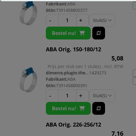
Fabrikant:
ABA
Gtin:
7391458800377
-
+
Bestel nu!
ABA Orig. 150-180/12
5,
08
Prijs per stuk van 1 stuk(s) , Incl. BTW
dimerce.plugin.theme.productnr:
1429273
Fabrikant:
ABA
Gtin:
7391458800391
-
+
Bestel nu!
ABA Orig. 226-256/12
7,
16