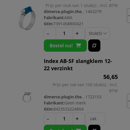
Prijs per stuk van 1 stuk(s) , Incl. BTW
dimerce.plugin.theme.productnr:
1463279
Fabrikant:
ABA
Gtin:
7391458800421
-
+
Bestel nu!
Index AB-SF slangklem 12-
22 verzinkt
56,
65
Prijs per zak van 100 stuk(s) , Incl.
BTW
dimerce.plugin.theme.productnr:
1722153
Fabrikant:
Geen merk
Gtin:
8423533224804
-
+
zak