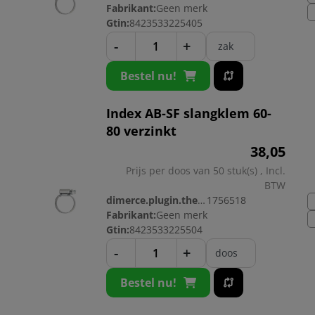
Fabrikant:
Geen merk
Gtin:
8423533225405
-
+
zak
Bestel nu!
Index AB-SF slangklem 60-
80 verzinkt
38,
05
Prijs per doos van 50 stuk(s) , Incl.
BTW
dimerce.plugin.theme.productnr:
1756518
Fabrikant:
Geen merk
Gtin:
8423533225504
-
+
doos
Bestel nu!