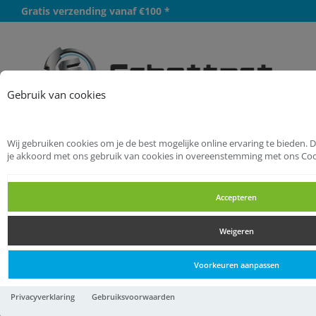
Gratis verzending vanaf €100 *
Meer
Gebruik van cookies
Wij gebruiken cookies om je de best mogelijke online ervaring te bieden. 
Startpagina
Installatietechniek
je akkoord met ons gebruik van cookies in overeenstemming met ons Coo
Slangklemmen
Wormschroefklemmen
Accepteren
Wormschroefklemmen
Weigeren
Wormschroefklemmen
Voorkeuren aanpassen
ABA Orig. 104-138/12
Privacyverklaring
Gebruiksvoorwaarden
dimerce.plugin.theme.productnr:
1435273