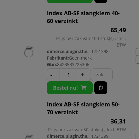
Index AB-SF slangklem 40-
60 verzinkt
65,
49
Prijs per zak van 100 stuk(s) , Incl.
BTW
dimerce.plugin.theme.productnr:
1721398
Fabrikant:
Geen merk
Gtin:
8423533225306
-
+
zak
Bestel nu!
Index AB-SF slangklem 50-
70 verzinkt
36,
31
Prijs per zak van 50 stuk(s) , Incl. BTW
dimerce.plugin.theme.productnr:
1721399