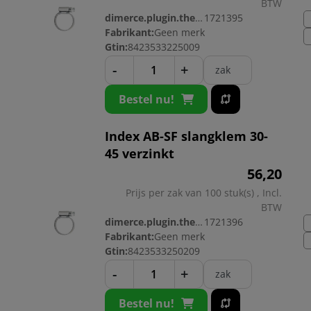
BTW
dimerce.plugin.theme.productnr:
1721395
Fabrikant:
Geen merk
Gtin:
8423533225009
-
+
zak
Bestel nu!
Index AB-SF slangklem 30-
45 verzinkt
56,
20
Prijs per zak van 100 stuk(s) , Incl.
BTW
dimerce.plugin.theme.productnr:
1721396
Fabrikant:
Geen merk
Gtin:
8423533250209
-
+
zak
Bestel nu!