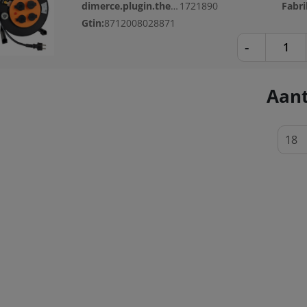
dimerce.plugin.theme.productnr:
1721890
Fabri
Gtin:
8712008028871
-
Aant