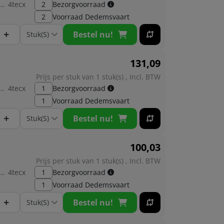
brikant:
4tecx
2
Bezorgvoorraad
2
Voorraad
Dedemsvaart
+
Bestel nu!
131,
09
Prijs per stuk van 1 stuk(s) , Incl. BTW
brikant:
4tecx
1
Bezorgvoorraad
1
Voorraad
Dedemsvaart
+
Bestel nu!
100,
03
Prijs per stuk van 1 stuk(s) , Incl. BTW
brikant:
4tecx
1
Bezorgvoorraad
1
Voorraad
Dedemsvaart
+
Bestel nu!