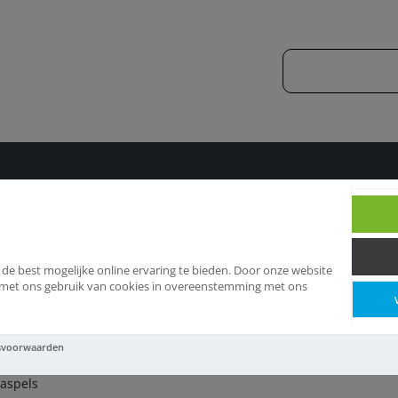
s
Kabelhaspels
 de best mogelijke online ervaring te bieden. Door onze website
d met ons gebruik van cookies in overeenstemming met ons
belhaspels
svoorwaarden
aspels