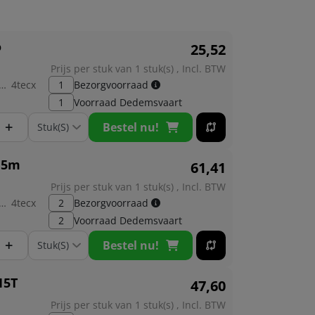
o
25,
52
Prijs per stuk van 1 stuk(s) , Incl. BTW
brikant:
4tecx
1
Bezorgvoorraad
1
Voorraad
Dedemsvaart
+
Bestel nu!
15m
61,
41
Prijs per stuk van 1 stuk(s) , Incl. BTW
brikant:
4tecx
2
Bezorgvoorraad
2
Voorraad
Dedemsvaart
+
Bestel nu!
15T
47,
60
Prijs per stuk van 1 stuk(s) , Incl. BTW