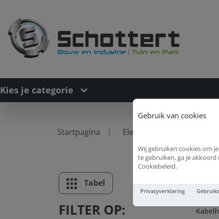
Kies je categorie
Gebruik van cookies
Startpagina
Elektra
Kabelhaspel
Wij gebruiken cookies om je
te gebruiken, ga je akkoor
Cookiebeleid.
Ka
Tabel
Lijst
Privacyverklaring
Gebruik
FILTER OP:
Kabelh