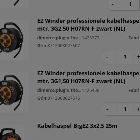
-
EZ Winder professionele kabelhaspe
mtr. 3G2,50 H07RN-F zwart (NL)
dimerce.plugin.theme.productnr:
1426377
Gtin:
8712008027607
-
EZ Winder professionele kabelhaspe
mtr. 3G1,50 H07RN-F zwart (NL)
dimerce.plugin.theme.productnr:
1426438
Gtin:
8712008027676
-
Kabelhaspel BigEZ 3x2,5 25m