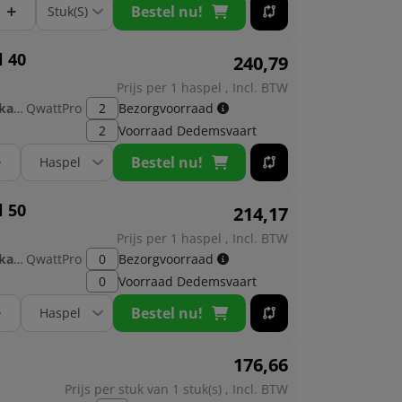
+
Bestel nu!
l 40
240,
79
Prijs per 1 haspel , Incl. BTW
Fabrikant:
QwattPro
2
Bezorgvoorraad
2
Voorraad
Dedemsvaart
+
Bestel nu!
l 50
214,
17
Prijs per 1 haspel , Incl. BTW
Fabrikant:
QwattPro
0
Bezorgvoorraad
0
Voorraad
Dedemsvaart
+
Bestel nu!
176,
66
Prijs per stuk van 1 stuk(s) , Incl. BTW