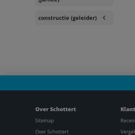
constructie (geleider)
Over Schottert
Klan
Sitemap
Recen
Over Schottert
Vergel