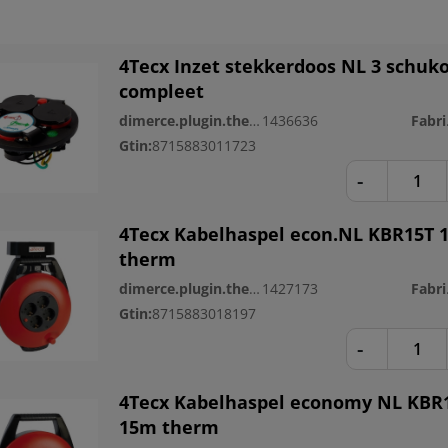
4Tecx Inzet stekkerdoos NL 3 schuk
compleet
dimerce.plugin.theme.productnr:
1436636
Fa
Gtin:
8715883011723
-
4Tecx Kabelhaspel econ.NL KBR15T 
therm
dimerce.plugin.theme.productnr:
1427173
Fa
Gtin:
8715883018197
-
4Tecx Kabelhaspel economy NL KBR
15m therm