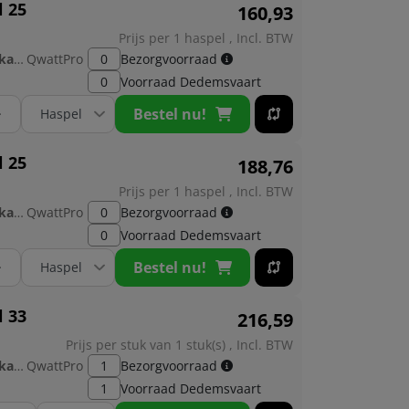
l 25
160,
93
Prijs per 1 haspel , Incl. BTW
Fabrikant:
QwattPro
0
Bezorgvoorraad
0
Voorraad
Dedemsvaart
+
Bestel nu!
l 25
188,
76
Prijs per 1 haspel , Incl. BTW
Fabrikant:
QwattPro
0
Bezorgvoorraad
0
Voorraad
Dedemsvaart
+
Bestel nu!
l 33
216,
59
Prijs per stuk van 1 stuk(s) , Incl. BTW
Fabrikant:
QwattPro
1
Bezorgvoorraad
1
Voorraad
Dedemsvaart