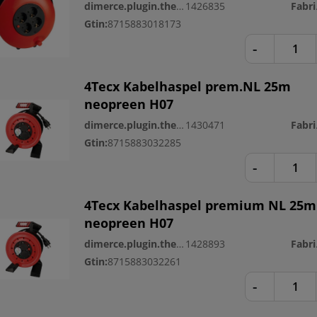
dimerce.plugin.theme.productnr:
1426835
Fa
Gtin:
8715883018173
-
4Tecx Kabelhaspel prem.NL 25m
neopreen H07
dimerce.plugin.theme.productnr:
1430471
Fa
Gtin:
8715883032285
-
4Tecx Kabelhaspel premium NL 25m
neopreen H07
dimerce.plugin.theme.productnr:
1428893
Fa
Gtin:
8715883032261
-