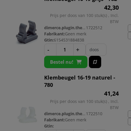
42,
30
Prijs per doos van 100 stuk(s) , Incl.
BTW
dimerce.plugin.theme.productnr:
1722512
Fabrikant:
Geen merk
Gtin:
6154531884838
-
+
doos
Bestel nu!
Klembeugel 16-19 naturel -
780
41,
24
Prijs per doos van 100 stuk(s) , Incl.
BTW
dimerce.plugin.theme.productnr:
1722510
Fabrikant:
Geen merk
Gtin: