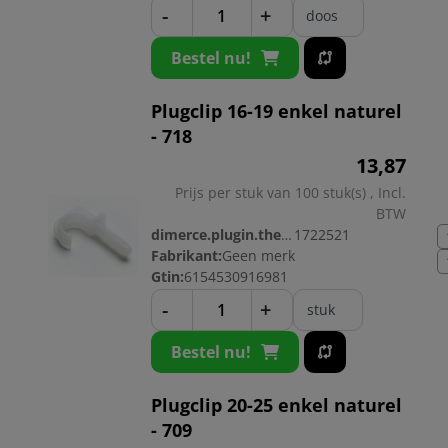
-
+
doos
Bestel nu!
Plugclip 16-19 enkel naturel
- 718
13,
87
Prijs per stuk van 100 stuk(s) , Incl.
BTW
dimerce.plugin.theme.productnr:
1722521
Fabrikant:
Geen merk
Gtin:
6154530916981
-
+
stuk
Bestel nu!
Plugclip 20-25 enkel naturel
- 709