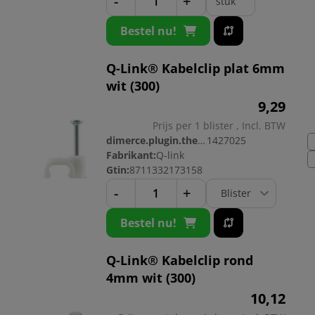
-
+
stuk
Bestel nu!
Q-Link® Kabelclip plat 6mm
wit (300)
9,
29
Prijs per 1 blister , Incl. BTW
dimerce.plugin.theme.productnr:
1427025
Fabrikant:
Q-link
Gtin:
8711332173158
-
+
Bestel nu!
Q-Link® Kabelclip rond
4mm wit (300)
10,
12