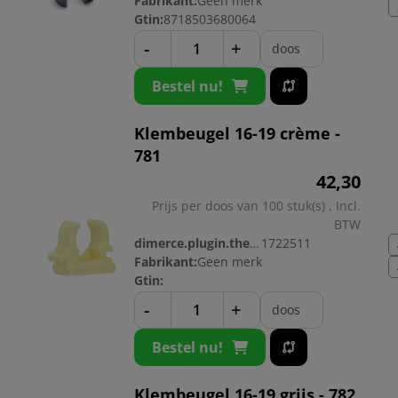
Fabrikant:
Geen merk
Gtin:
8718503680064
-
+
doos
Bestel nu!
Klembeugel 16-19 crème -
781
42,
30
Prijs per doos van 100 stuk(s) , Incl.
BTW
dimerce.plugin.theme.productnr:
1722511
Fabrikant:
Geen merk
Gtin:
-
+
doos
Bestel nu!
Klembeugel 16-19 grijs - 782