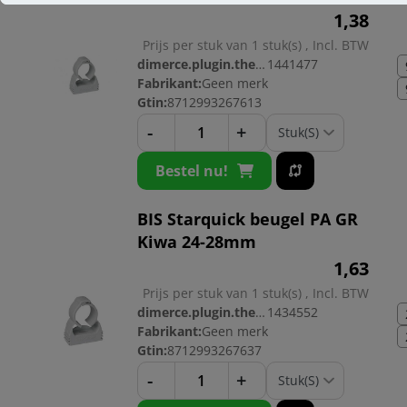
1,
38
Prijs per stuk van 1 stuk(s) , Incl. BTW
dimerce.plugin.theme.productnr:
1441477
Fabrikant:
Geen merk
Gtin:
8712993267613
-
+
Bestel nu!
BIS Starquick beugel PA GR
Kiwa 24-28mm
1,
63
Prijs per stuk van 1 stuk(s) , Incl. BTW
dimerce.plugin.theme.productnr:
1434552
Fabrikant:
Geen merk
Gtin:
8712993267637
-
+