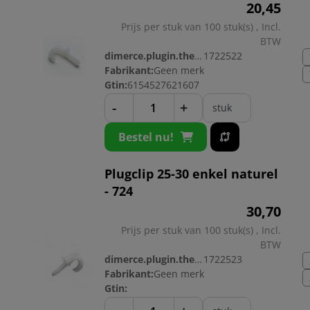
20,
45
Prijs per stuk van 100 stuk(s) , Incl.
BTW
dimerce.plugin.theme.productnr:
1722522
Fabrikant:
Geen merk
Gtin:
6154527621607
-
+
stuk
Bestel nu!
Plugclip 25-30 enkel naturel
- 724
30,
70
Prijs per stuk van 100 stuk(s) , Incl.
BTW
dimerce.plugin.theme.productnr:
1722523
Fabrikant:
Geen merk
Gtin: