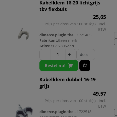
Kabelklem 16-20 lichtgrijs
tbv flexbuis
25,
65
Prijs per doos van 100 stuk(s) , Incl.
BTW
dimerce.plugin.theme.productnr:
1721465
Fabrikant:
Geen merk
Gtin:
8712978062776
-
+
doos
Bestel nu!
Kabelklem dubbel 16-19
grijs
49,
57
Prijs per doos van 100 stuk(s) , Incl.
BTW
dimerce.plugin.theme.productnr:
1722518