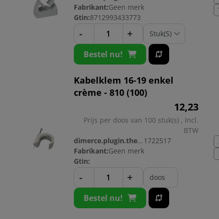
Fabrikant:
Geen merk
Gtin:
8712993433773
-
+
Bestel nu!
Kabelklem 16-19 enkel
crème - 810 (100)
12,
23
Prijs per doos van 100 stuk(s) , Incl.
BTW
dimerce.plugin.theme.productnr:
1722517
Fabrikant:
Geen merk
Gtin:
-
+
doos
Bestel nu!