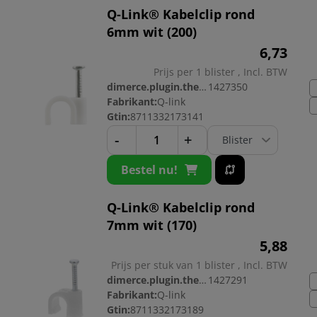
Q-Link® Kabelclip rond
6mm wit (200)
6,
73
Prijs per 1 blister , Incl. BTW
dimerce.plugin.theme.productnr:
1427350
Fabrikant:
Q-link
Gtin:
8711332173141
-
+
Bestel nu!
Q-Link® Kabelclip rond
7mm wit (170)
5,
88
Prijs per stuk van 1 blister , Incl. BTW
dimerce.plugin.theme.productnr:
1427291
Fabrikant:
Q-link
Gtin:
8711332173189