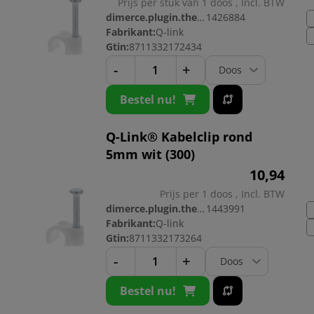
Prijs per stuk van 1 doos , Incl. BTW
dimerce.plugin.theme.productnr:
1426884
Fabrikant:
Q-link
Gtin:
8711332172434
-
+
Bestel nu!
Q-Link® Kabelclip rond
5mm wit (300)
10,
94
Prijs per 1 doos , Incl. BTW
dimerce.plugin.theme.productnr:
1443991
Fabrikant:
Q-link
Gtin:
8711332173264
-
+
Bestel nu!