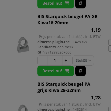
Bestel nu!
BIS Starquick beugel PA GR
Kiwa16-20mm
1,
19
Prijs per stuk van 1 stuk(s) , Incl. BTW
dimerce.plugin.theme.productnr:
1428968
Fabrikant:
Geen merk
Gtin:
8712993267606
-
+
Bestel nu!
BIS Starquick beugel PA
grijs Kiwa 28-32mm
1,
28
Prijs per stuk van 1 stuk(s) , Incl. BTW
dimerce.plugin.theme.productnr:
1432614