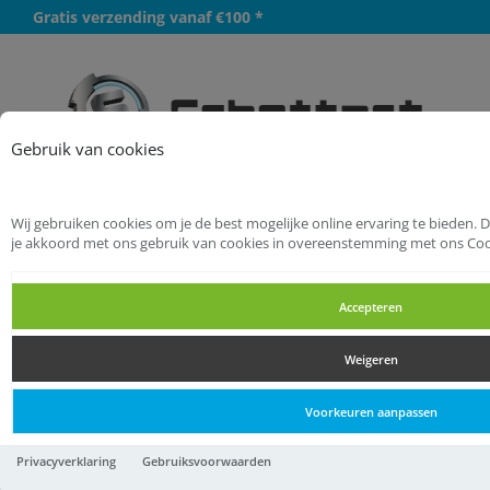
Gratis verzending vanaf €100 *
Meer
Gebruik van cookies
Wij gebruiken cookies om je de best mogelijke online ervaring te bieden. 
Startpagina
Elektra
je akkoord met ons gebruik van cookies in overeenstemming met ons Coo
Kabelbevestigingsmaterialen
Kabelbeugels
Accepteren
Kabelbeugels
Weigeren
Kabelbeugels
Voorkeuren aanpassen
BIS Starquick beugel PA GR
Privacyverklaring
Gebruiksvoorwaarden
Kiwa 20-23mm