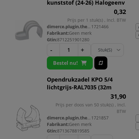
kunststof (24-26) Halogeenv
0,
32
Prijs per 1 stuk(s) , Incl. BTW
dimerce.plugin.theme.productnr:
1721466
Fabrikant:
Geen merk
Gtin:
8712251901280
-
+
Bestel nu!
Opendrukzadel KPO 5/4
lichtgrijs-RAL7035 (32m
31,
90
Prijs per doos van 50 stuk(s) , Incl.
BTW
dimerce.plugin.theme.productnr:
1721857
Fabrikant:
Geen merk
Gtin:
8713678819585