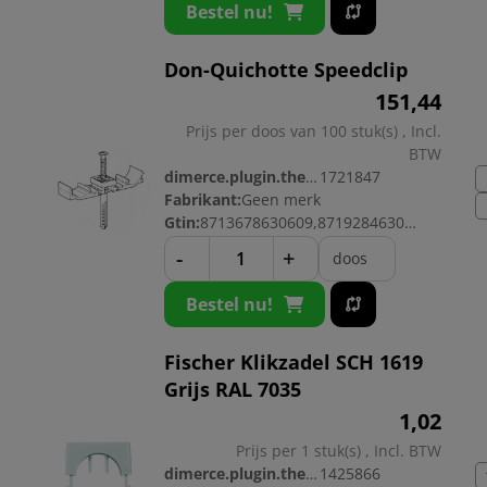
Bestel nu!
Don-Quichotte Speedclip
151,
44
Prijs per doos van 100 stuk(s) , Incl.
BTW
dimerce.plugin.theme.productnr:
1721847
Fabrikant:
Geen merk
Gtin:
8713678630609,8719284630606
-
+
doos
Bestel nu!
Fischer Klikzadel SCH 1619
Grijs RAL 7035
1,
02
Prijs per 1 stuk(s) , Incl. BTW
dimerce.plugin.theme.productnr:
1425866