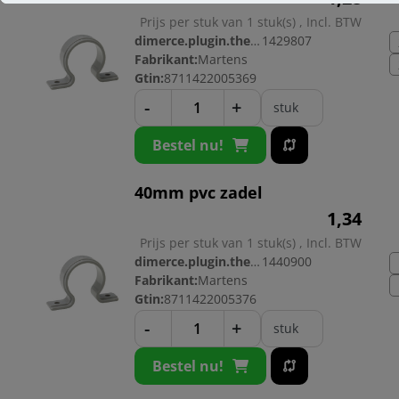
Prijs per stuk van 1 stuk(s) , Incl. BTW
dimerce.plugin.theme.productnr:
1429807
Fabrikant:
Martens
Gtin:
8711422005369
-
+
stuk
Bestel nu!
40mm pvc zadel
1,
34
Prijs per stuk van 1 stuk(s) , Incl. BTW
dimerce.plugin.theme.productnr:
1440900
Fabrikant:
Martens
Gtin:
8711422005376
-
+
stuk
Bestel nu!