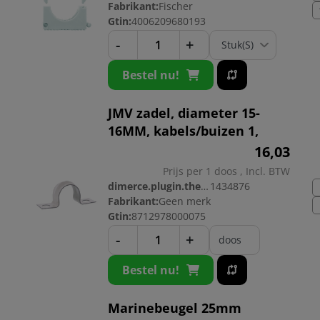
Fabrikant:
Fischer
Gtin:
4006209680193
-
+
Bestel nu!
JMV zadel, diameter 15-
16MM, kabels/buizen 1,
16,
03
Prijs per 1 doos , Incl. BTW
dimerce.plugin.theme.productnr:
1434876
Fabrikant:
Geen merk
Gtin:
8712978000075
-
+
doos
Bestel nu!
Marinebeugel 25mm