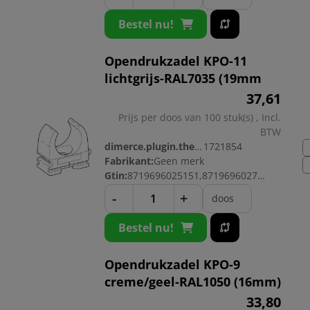
Bestel nu!
Opendrukzadel KPO-11
lichtgrijs-RAL7035 (19mm
37,
61
Prijs per doos van 100 stuk(s) , Incl.
BTW
dimerce.plugin.theme.productnr:
1721854
Fabrikant:
Geen merk
Gtin:
8719696025151,8719696027575
-
+
doos
Bestel nu!
Opendrukzadel KPO-9
creme/geel-RAL1050 (16mm)
33,
80