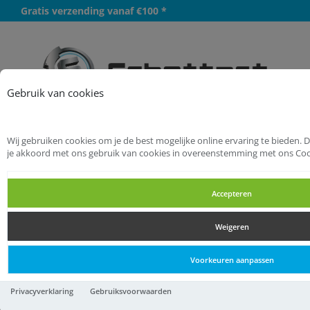
Gratis verzending vanaf €100 *
Meer
Gebruik van cookies
Wij gebruiken cookies om je de best mogelijke online ervaring te bieden. 
Startpagina
Elektra
je akkoord met ons gebruik van cookies in overeenstemming met ons Coo
Kabelbevestigingsmaterialen
Zadels
Accepteren
Zadels
Weigeren
Zadels
Voorkeuren aanpassen
32mm pvc zadel
Privacyverklaring
Gebruiksvoorwaarden
1,
28