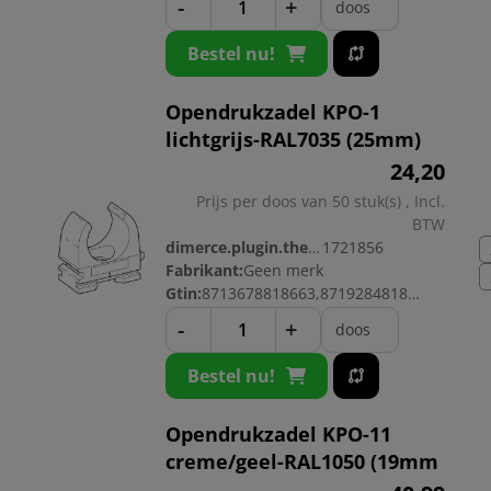
-
+
doos
Bestel nu!
Opendrukzadel KPO-1
lichtgrijs-RAL7035 (25mm)
24,
20
Prijs per doos van 50 stuk(s) , Incl.
BTW
dimerce.plugin.theme.productnr:
1721856
Fabrikant:
Geen merk
Gtin:
8713678818663,8719284818660
-
+
doos
Bestel nu!
Opendrukzadel KPO-11
creme/geel-RAL1050 (19mm