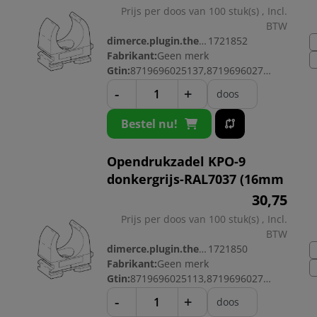
Prijs per doos van 100 stuk(s) , Incl.
BTW
dimerce.plugin.theme.productnr:
1721852
Fabrikant:
Geen merk
Gtin:
8719696025137,8719696027551
-
+
doos
Bestel nu!
Opendrukzadel KPO-9
donkergrijs-RAL7037 (16mm
30,
75
Prijs per doos van 100 stuk(s) , Incl.
BTW
dimerce.plugin.theme.productnr:
1721850
Fabrikant:
Geen merk
Gtin:
8719696025113,8719696027537
-
+
doos