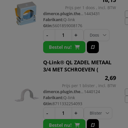
Prijs per 1 doos , Incl. BTW
dimerce.plugin.theme.productnr:
1443431
Fabrikant:
Q-link
Gtin:
5601859008176
-
+
Bestel nu!
Q-Link® QL ZADEL METAAL
3/4 MET SCHROEVEN (
2,
69
Prijs per 1 blister , Incl. BTW
dimerce.plugin.theme.productnr:
1440124
Fabrikant:
Q-link
Gtin:
8711332254093
-
+
Bestel nu!