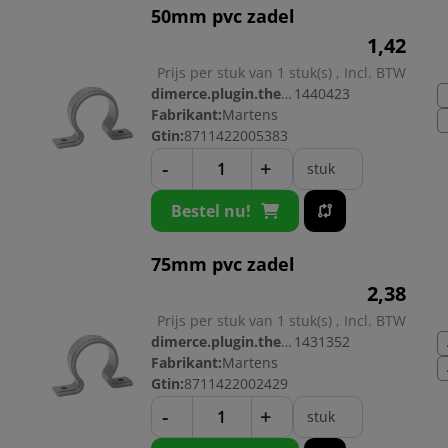
50mm pvc zadel
1,
42
Prijs per stuk van 1 stuk(s) , Incl. BTW
dimerce.plugin.theme.productnr:
1440423
Fabrikant:
Martens
Gtin:
8711422005383
-
+
stuk
Bestel nu!
75mm pvc zadel
2,
38
Prijs per stuk van 1 stuk(s) , Incl. BTW
dimerce.plugin.theme.productnr:
1431352
Fabrikant:
Martens
Gtin:
8711422002429
-
+
stuk