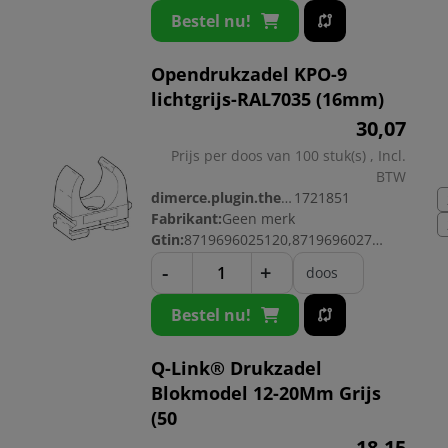
Bestel nu!
Opendrukzadel KPO-9
lichtgrijs-RAL7035 (16mm)
30,
07
Prijs per doos van 100 stuk(s) , Incl.
BTW
dimerce.plugin.theme.productnr:
1721851
Fabrikant:
Geen merk
Gtin:
8719696025120,8719696027544
-
+
doos
Bestel nu!
Q-Link® Drukzadel
Blokmodel 12-20Mm Grijs
(50
18,
15