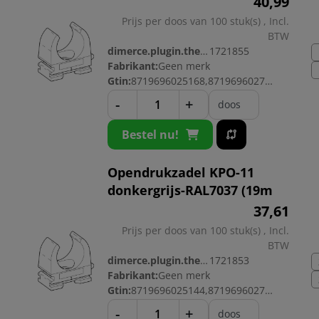
40,
99
Prijs per doos van 100 stuk(s) , Incl.
BTW
dimerce.plugin.theme.productnr:
1721855
Fabrikant:
Geen merk
Gtin:
8719696025168,8719696027582
-
+
doos
Bestel nu!
Opendrukzadel KPO-11
donkergrijs-RAL7037 (19m
37,
61
Prijs per doos van 100 stuk(s) , Incl.
BTW
dimerce.plugin.theme.productnr:
1721853
Fabrikant:
Geen merk
Gtin:
8719696025144,8719696027568
-
+
doos