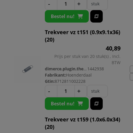
-
+
stuk
Bestel nu!
Trekveer vz t151 (0.9x9.1x36)
(20)
40,
89
Prijs per stuk van 20 stuk(s) , Incl.
BTW
dimerce.plugin.theme.productnr:
1442938
Fabrikant:
Hoenderdaal
Gtin:
8712811002228
-
+
stuk
Bestel nu!
Trekveer vz t159 (1.0x6.0x34)
(20)