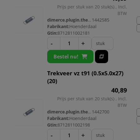
Prijs per stuk van 20 stuk(s) , Incl.
BTW
dimerce.plugin.theme.productnr:
1442585
Fabrikant:
Hoenderdaal
Gtin:
8712811002181
-
+
stuk
Bestel nu!
Trekveer vz t91 (0.5x5.0x27)
(20)
40,
89
Prijs per stuk van 20 stuk(s) , Incl.
BTW
dimerce.plugin.theme.productnr:
1442700
Fabrikant:
Hoenderdaal
Gtin:
8712811002198
-
+
stuk