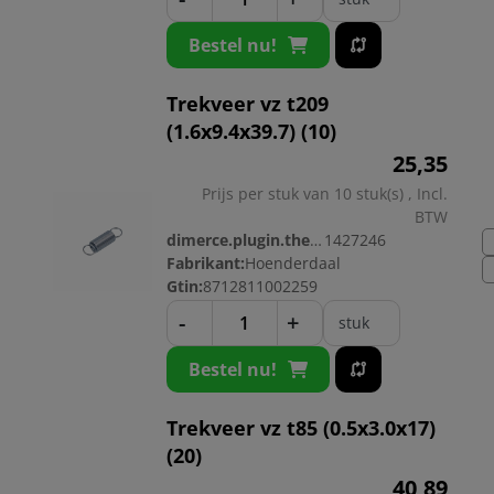
Bestel nu!
Trekveer vz t209
(1.6x9.4x39.7) (10)
25,
35
Prijs per stuk van 10 stuk(s) , Incl.
BTW
dimerce.plugin.theme.productnr:
1427246
Fabrikant:
Hoenderdaal
Gtin:
8712811002259
-
+
stuk
Bestel nu!
Trekveer vz t85 (0.5x3.0x17)
(20)
40,
89