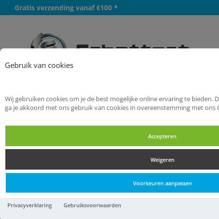
Gratis verzending vanaf €100 *
Meer
Gebruik van cookies
Wij gebruiken cookies om je de best mogelijke online ervaring te bieden. 
Startpagina
Bevestigingsmaterialen
ga je akkoord met ons gebruik van cookies in overeenstemming met ons 
Veren
Trekveren
Accepteren
Trekveren
Weigeren
Trekveren
Voorkeuren aanpassen
Trekveer vz t126 (0.7x6.8x28)
Privacyverklaring
Gebruiksvoorwaarden
(20)