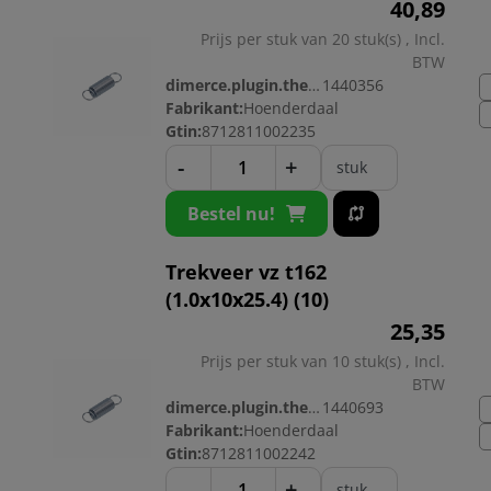
40,
89
Prijs per stuk van 20 stuk(s) , Incl.
BTW
dimerce.plugin.theme.productnr:
1440356
Fabrikant:
Hoenderdaal
Gtin:
8712811002235
-
+
stuk
Bestel nu!
Trekveer vz t162
(1.0x10x25.4) (10)
25,
35
Prijs per stuk van 10 stuk(s) , Incl.
BTW
dimerce.plugin.theme.productnr:
1440693
Fabrikant:
Hoenderdaal
Gtin:
8712811002242
-
+
stuk