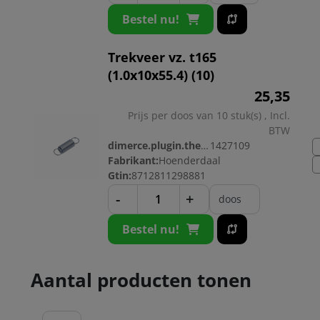
Bestel nu!
Trekveer vz. t165
(1.0x10x55.4) (10)
25,
35
Prijs per doos van 10 stuk(s) , Incl.
BTW
dimerce.plugin.theme.productnr:
1427109
Fabrikant:
Hoenderdaal
Gtin:
8712811298881
-
+
doos
Bestel nu!
Aantal producten tonen