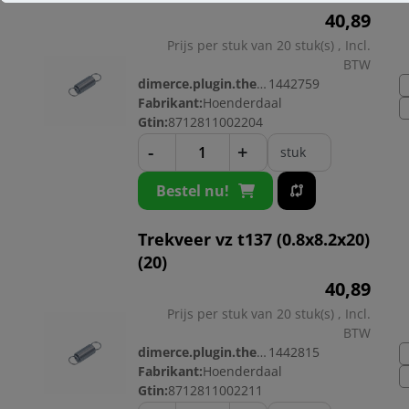
40,
89
Prijs per stuk van 20 stuk(s) , Incl.
BTW
dimerce.plugin.theme.productnr:
1442759
Fabrikant:
Hoenderdaal
Gtin:
8712811002204
-
+
stuk
Bestel nu!
Trekveer vz t137 (0.8x8.2x20)
(20)
40,
89
Prijs per stuk van 20 stuk(s) , Incl.
BTW
dimerce.plugin.theme.productnr:
1442815
Fabrikant:
Hoenderdaal
Gtin:
8712811002211