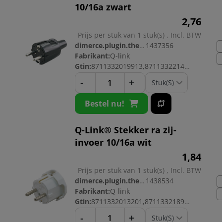
10/16a zwart
2,
76
Prijs per stuk van 1 stuk(s) , Incl. BTW
dimerce.plugin.theme.productnr:
1437356
Fabrikant:
Q-link
Gtin:
8711332019913,8711332214196
-
+
Bestel nu!
Q-Link® Stekker ra zij-
invoer 10/16a wit
1,
84
Prijs per stuk van 1 stuk(s) , Incl. BTW
dimerce.plugin.theme.productnr:
1438534
Fabrikant:
Q-link
Gtin:
8711332013201,8711332189708
-
+