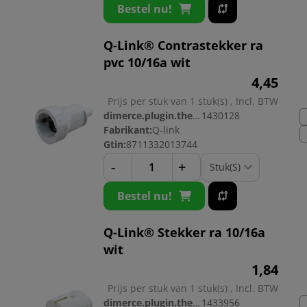
Bestel nu!
Q-Link® Contrastekker ra
pvc 10/16a wit
4,
45
Prijs per stuk van 1 stuk(s) , Incl. BTW
dimerce.plugin.theme.productnr:
1430128
Fabrikant:
Q-link
Gtin:
8711332013744
-
+
Bestel nu!
Q-Link® Stekker ra 10/16a
wit
1,
84
Prijs per stuk van 1 stuk(s) , Incl. BTW
dimerce.plugin.theme.productnr:
1433956