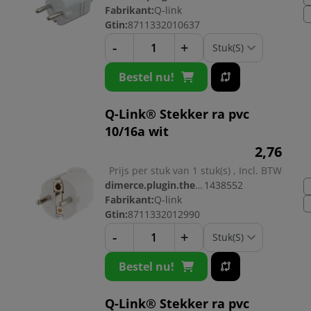
Fabrikant:
Q-link
Gtin:
8711332010637
-
+
Bestel nu!
Q-Link® Stekker ra pvc
10/16a wit
2,
76
Prijs per stuk van 1 stuk(s) , Incl. BTW
dimerce.plugin.theme.productnr:
1438552
Fabrikant:
Q-link
Gtin:
8711332012990
-
+
Bestel nu!
Q-Link® Stekker ra pvc