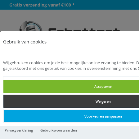
Gratis verzending vanaf €100 *
Meer
Gebruik van cookies
Wij gebruiken cookies om je de best mogelijke online ervaring te bieden. 
Startpagina
Elektra
ga je akkoord met ons gebruik van cookies in overeenstemming met ons 
Schakelmateriaal
Contactstoppen
Accepteren
Contactstoppen
Weigeren
Contactstoppen
Voorkeuren aanpassen
Contrastekker ra pvc 10/16a
Privacyverklaring
Gebruiksvoorwaarden
zw