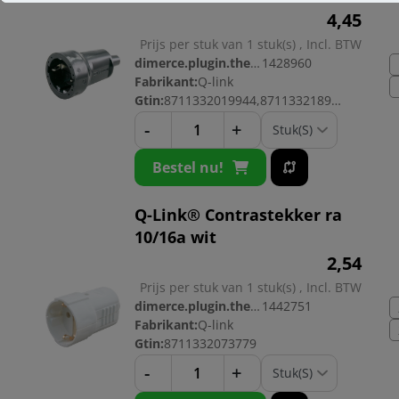
4,
45
Prijs per stuk van 1 stuk(s) , Incl. BTW
dimerce.plugin.theme.productnr:
1428960
Fabrikant:
Q-link
Gtin:
8711332019944,8711332189869
-
+
Bestel nu!
Q-Link® Contrastekker ra
10/16a wit
2,
54
Prijs per stuk van 1 stuk(s) , Incl. BTW
dimerce.plugin.theme.productnr:
1442751
Fabrikant:
Q-link
Gtin:
8711332073779
-
+