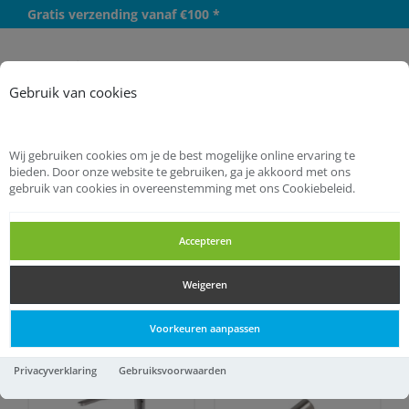
Gratis verzending vanaf €100 *
Meer
Gebruik van cookies
Wij gebruiken cookies om je de best mogelijke online ervaring te
bieden. Door onze website te gebruiken, ga je akkoord met ons
gebruik van cookies in overeenstemming met ons Cookiebeleid.
Startpagina
IJzerwaren
Dragers
Dragers
Accepteren
Weigeren
Dragers
Voorkeuren aanpassen
Privacyverklaring
Gebruiksvoorwaarden