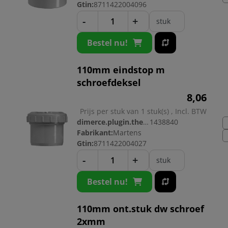
Gtin:
8711422004096
-
+
stuk
Bestel nu!
110mm eindstop m
schroefdeksel
8,
06
Prijs per stuk van 1 stuk(s) , Incl. BTW
dimerce.plugin.theme.productnr:
1438840
Fabrikant:
Martens
Gtin:
8711422004027
-
+
stuk
Bestel nu!
110mm ont.stuk dw schroef
2xmm