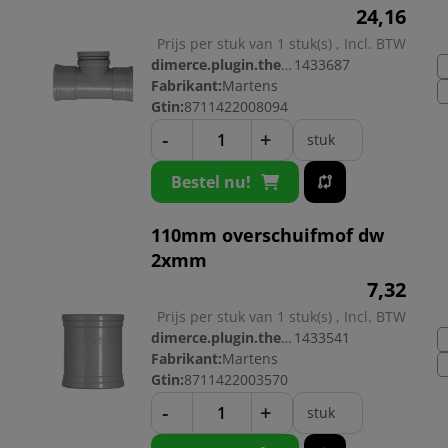
24,
16
Prijs per stuk van 1 stuk(s) , Incl. BTW
dimerce.plugin.theme.productnr:
1433687
Fabrikant:
Martens
Gtin:
8711422008094
-
+
stuk
Bestel nu!
110mm overschuifmof dw
2xmm
7,
32
Prijs per stuk van 1 stuk(s) , Incl. BTW
dimerce.plugin.theme.productnr:
1433541
Fabrikant:
Martens
Gtin:
8711422003570
-
+
stuk