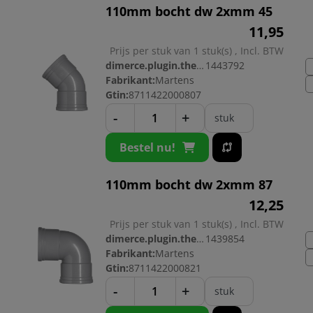
110mm bocht dw 2xmm 45
11,
95
Prijs per stuk van 1 stuk(s) , Incl. BTW
dimerce.plugin.theme.productnr:
1443792
Fabrikant:
Martens
Gtin:
8711422000807
-
+
stuk
Bestel nu!
110mm bocht dw 2xmm 87
12,
25
Prijs per stuk van 1 stuk(s) , Incl. BTW
dimerce.plugin.theme.productnr:
1439854
Fabrikant:
Martens
Gtin:
8711422000821
-
+
stuk