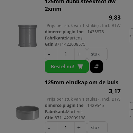
125mm dubb.steekmof dw
2xmm
9,
83
Prijs per stuk van 1 stuk(s) , Incl. BTW
dimerce.plugin.theme.productnr:
1433878
Fabrikant:
Martens
Gtin:
8711422008575
-
+
stuk
Bestel nu!
125mm eindkap om de buis
3,
17
Prijs per stuk van 1 stuk(s) , Incl. BTW
dimerce.plugin.theme.productnr:
1429545
Fabrikant:
Martens
Gtin:
8711422009138
-
+
stuk