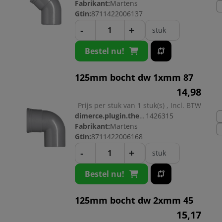
Fabrikant:
Martens
Gtin:
8711422006137
-
+
stuk
Bestel nu!
125mm bocht dw 1xmm 87
14,
98
Prijs per stuk van 1 stuk(s) , Incl. BTW
dimerce.plugin.theme.productnr:
1426315
Fabrikant:
Martens
Gtin:
8711422006168
-
+
stuk
Bestel nu!
125mm bocht dw 2xmm 45
15,
17