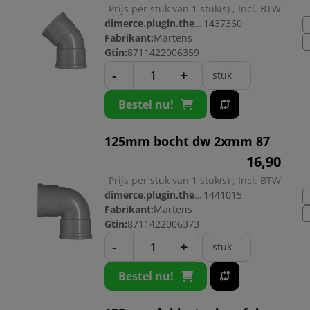
Prijs per stuk van 1 stuk(s) , Incl. BTW
dimerce.plugin.theme.productnr:
1437360
Fabrikant:
Martens
Gtin:
8711422006359
-
+
stuk
Bestel nu!
125mm bocht dw 2xmm 87
16,
90
Prijs per stuk van 1 stuk(s) , Incl. BTW
dimerce.plugin.theme.productnr:
1441015
Fabrikant:
Martens
Gtin:
8711422006373
-
+
stuk
Bestel nu!