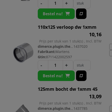
-
+
stuk
Bestel nu!
110x125 verloop dw 1xmm
10,
16
Prijs per stuk van 1 stuk(s) , Incl. BTW
dimerce.plugin.theme.productnr:
1437020
Fabrikant:
Martens
Gtin:
8711422002597
-
+
stuk
Bestel nu!
125mm bocht dw 1xmm 45
13,
09
Prijs per stuk van 1 stuk(s) , Incl. BTW
dimerce.plugin.theme.productnr:
1437785