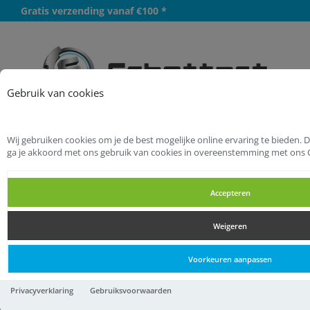
Gratis verzending vanaf €100 *
Meer
Gebruik van cookies
Wij gebruiken cookies om je de best mogelijke online ervaring te bieden. 
Startpagina
Installatietechniek
ga je akkoord met ons gebruik van cookies in overeenstemming met ons 
Buitenriolering
Buitenriolering, pvc
Accepteren
Buitenriolering, pvc
Weigeren
Buitenriolering, pvc
Voorkeuren aanpassen
110mm bocht dw 1xmm 45
Privacyverklaring
Gebruiksvoorwaarden
10,
27