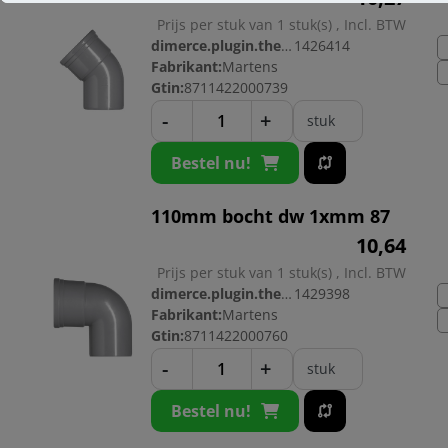
Prijs per stuk van 1 stuk(s) , Incl. BTW
dimerce.plugin.theme.productnr:
1426414
Fabrikant:
Martens
Gtin:
8711422000739
-
+
stuk
Bestel nu!
110mm bocht dw 1xmm 87
10,
64
Prijs per stuk van 1 stuk(s) , Incl. BTW
dimerce.plugin.theme.productnr:
1429398
Fabrikant:
Martens
Gtin:
8711422000760
-
+
stuk
Bestel nu!