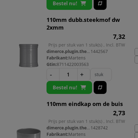
Bestel nu!
110mm dubb.steekmof dw
2xmm
7,
32
Prijs per stuk van 1 stuk(s) , Incl. BTW
dimerce.plugin.theme.productnr:
1442567
Fabrikant:
Martens
Gtin:
8711422003563
-
+
stuk
Bestel nu!
110mm eindkap om de buis
2,
73
Prijs per stuk van 1 stuk(s) , Incl. BTW
dimerce.plugin.theme.productnr:
1428742
Fabrikant:
Martens