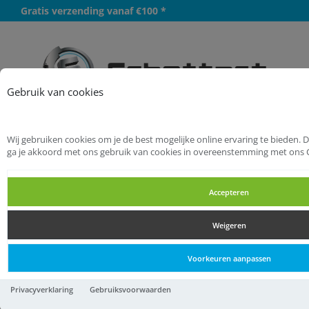
Gratis verzending vanaf €100 *
Meer
Gebruik van cookies
Wij gebruiken cookies om je de best mogelijke online ervaring te bieden. 
Startpagina
Bevestigingsmaterialen
ga je akkoord met ons gebruik van cookies in overeenstemming met ons 
Schroeven
MDF schroeven
Accepteren
MDF schroeven
Weigeren
MDF schroeven
Voorkeuren aanpassen
Dynaplus mdf-schroef vz pk-
Privacyverklaring
Gebruiksvoorwaarden
75° tx-15 3.5x50/2