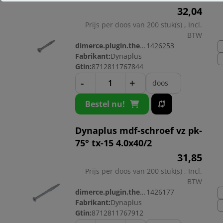
32,
04
Prijs per doos van 200 stuk(s) , Incl.
BTW
dimerce.plugin.theme.productnr:
1426253
Fabrikant:
Dynaplus
Gtin:
8712811767844
-
+
doos
Bestel nu!
Dynaplus mdf-schroef vz pk-
75° tx-15 4.0x40/2
31,
85
Prijs per doos van 200 stuk(s) , Incl.
BTW
dimerce.plugin.theme.productnr:
1426177
Fabrikant:
Dynaplus
Gtin:
8712811767912