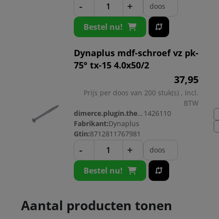
-
+
doos
Bestel nu!
Dynaplus mdf-schroef vz pk-
75° tx-15 4.0x50/2
37,
95
Prijs per doos van 200 stuk(s) , Incl.
BTW
dimerce.plugin.theme.productnr:
1426110
Fabrikant:
Dynaplus
Gtin:
8712811767981
-
+
doos
Bestel nu!
Aantal producten tonen