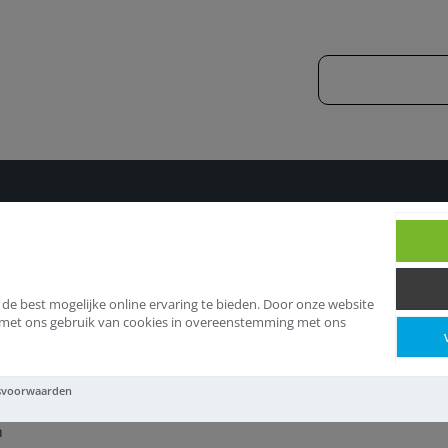
luizen
 de best mogelijke online ervaring te bieden. Door onze website
d met ons gebruik van cookies in overeenstemming met ons
uizen
svoorwaarden
n