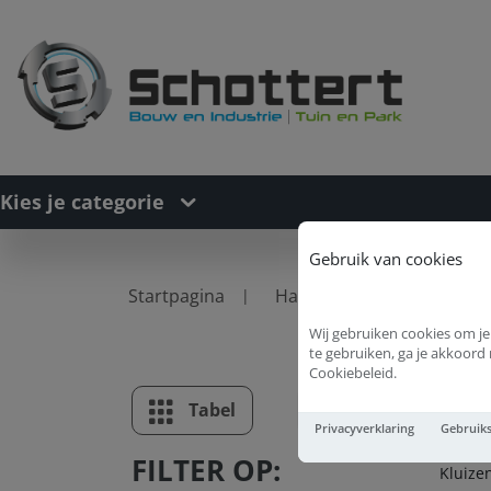
Kies je categorie
Gebruik van cookies
Startpagina
Hang- en Sluitwerk
K
Wij gebruiken cookies om je
te gebruiken, ga je akkoor
Cookiebeleid.
Kl
Tabel
Lijst
Privacyverklaring
Gebruik
FILTER OP:
Kluize