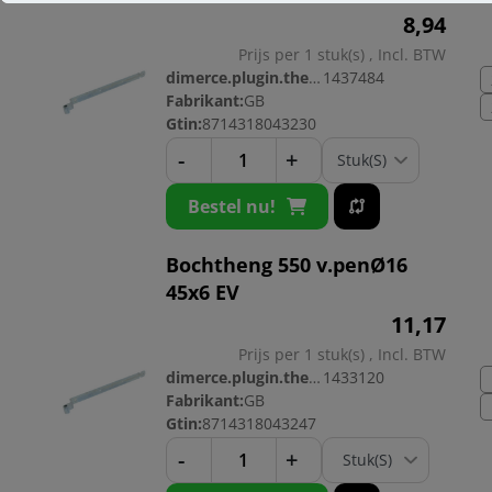
8,
94
Prijs per 1 stuk(s) , Incl. BTW
dimerce.plugin.theme.productnr:
1437484
Fabrikant:
GB
Gtin:
8714318043230
-
+
Bestel nu!
Bochtheng 550 v.penØ16
45x6 EV
11,
17
Prijs per 1 stuk(s) , Incl. BTW
dimerce.plugin.theme.productnr:
1433120
Fabrikant:
GB
Gtin:
8714318043247
-
+