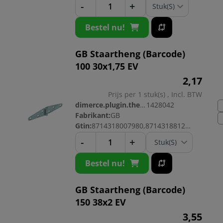
-
+
Bestel nu!
GB Staartheng (Barcode)
100 30x1,75 EV
2,
17
Prijs per 1 stuk(s) , Incl. BTW
dimerce.plugin.theme.productnr:
1428042
Fabrikant:
GB
Gtin:
8714318007980,8714318812379
-
+
Bestel nu!
GB Staartheng (Barcode)
150 38x2 EV
3,
55