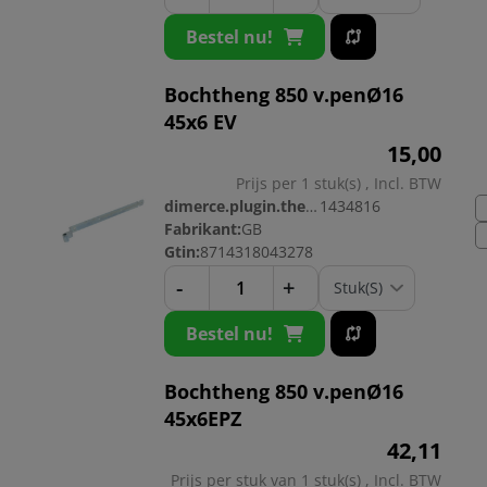
Bestel nu!
Bochtheng 850 v.penØ16
45x6 EV
15,
00
Prijs per 1 stuk(s) , Incl. BTW
dimerce.plugin.theme.productnr:
1434816
Fabrikant:
GB
Gtin:
8714318043278
-
+
Bestel nu!
Bochtheng 850 v.penØ16
45x6EPZ
42,
11
Prijs per stuk van 1 stuk(s) , Incl. BTW