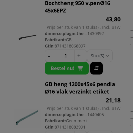
Bochtheng 950 v.penØ16
45x6EPZ
43,
80
Prijs per stuk van 1 stuk(s) , Incl. BTW
dimerce.plugin.theme.productnr:
1430392
Fabrikant:
GB
Gtin:
8714318068097
-
+
Bestel nu!
GB heng 1200x45x6 pendia
Ø16 vlak verzinkt etiket
21,
18
Prijs per stuk van 1 stuk(s) , Incl. BTW
dimerce.plugin.theme.productnr:
1440405
Fabrikant:
Geen merk
Gtin:
8714318083991