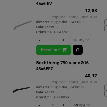
45x6 EV
12,
83
Prijs per 1 stuk(s) , Incl. BTW
dimerce.plugin.theme.productnr:
1439219
Fabrikant:
GB
Gtin:
8714318043261
-
+
Bestel nu!
Bochtheng 750 v.penØ16
45x6EPZ
40,
17
Prijs per 1 stuk(s) , Incl. BTW
dimerce.plugin.theme.productnr:
1430236
Fabrikant:
GB
Gtin:
8714318068059
-
+