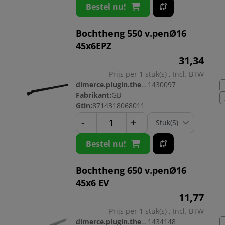
Bestel nu!
Bochtheng 550 v.penØ16
45x6EPZ
31,
34
Prijs per 1 stuk(s) , Incl. BTW
dimerce.plugin.theme.productnr:
1430097
Fabrikant:
GB
Gtin:
8714318068011
-
+
Bestel nu!
Bochtheng 650 v.penØ16
45x6 EV
11,
77
Prijs per 1 stuk(s) , Incl. BTW
dimerce.plugin.theme.productnr:
1434148