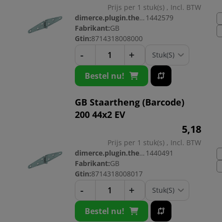
Prijs per 1 stuk(s) , Incl. BTW
dimerce.plugin.theme.productnr:
1442579
Fabrikant:
GB
Gtin:
8714318008000
-
+
Bestel nu!
GB Staartheng (Barcode)
200 44x2 EV
5,
18
Prijs per 1 stuk(s) , Incl. BTW
dimerce.plugin.theme.productnr:
1440491
Fabrikant:
GB
Gtin:
8714318008017
-
+
Bestel nu!