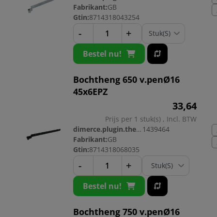
Fabrikant:
GB
Gtin:
8714318043254
-
+
Bestel nu!
Bochtheng 650 v.penØ16
45x6EPZ
33,
64
Prijs per 1 stuk(s) , Incl. BTW
dimerce.plugin.theme.productnr:
1439464
Fabrikant:
GB
Gtin:
8714318068035
-
+
Bestel nu!
Bochtheng 750 v.penØ16