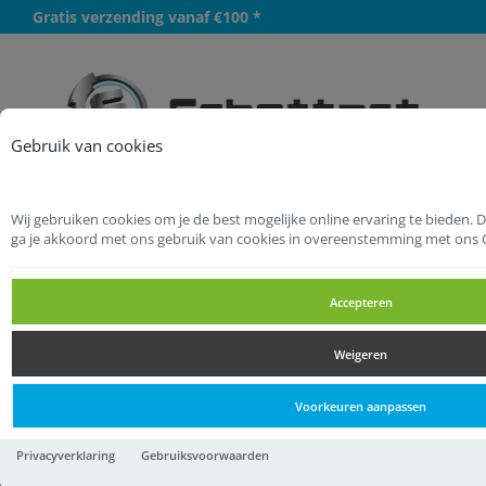
Gratis verzending vanaf €100 *
Meer
Gebruik van cookies
Wij gebruiken cookies om je de best mogelijke online ervaring te bieden. 
Startpagina
Hang- en Sluitwerk
ga je akkoord met ons gebruik van cookies in overeenstemming met ons 
Scharnieren
Hengen
Accepteren
Hengen
Weigeren
Hengen
Voorkeuren aanpassen
Bochtheng 450 v.penØ16
Privacyverklaring
Gebruiksvoorwaarden
45x6 EV