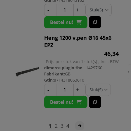
Gtin:
8714318043162
-
+
Bestel nu!
Heng 1200 v.pen Ø16 45x6
EPZ
46,
34
Prijs per stuk van 1 stuk(s) , Incl. BTW
dimerce.plugin.theme.productnr:
1429760
Fabrikant:
GB
Gtin:
8714318063610
-
+
Bestel nu!
1
2
3
4