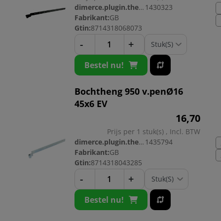
dimerce.plugin.theme.productnr:
1430323
Fabrikant:
GB
Gtin:
8714318068073
-
+
Bestel nu!
Bochtheng 950 v.penØ16
45x6 EV
16,
70
Prijs per 1 stuk(s) , Incl. BTW
dimerce.plugin.theme.productnr:
1435794
Fabrikant:
GB
Gtin:
8714318043285
-
+
Bestel nu!