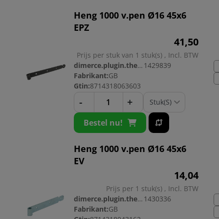
Heng 1000 v.pen Ø16 45x6
EPZ
41,
50
Prijs per stuk van 1 stuk(s) , Incl. BTW
dimerce.plugin.theme.productnr:
1429839
Fabrikant:
GB
Gtin:
8714318063603
-
+
Bestel nu!
Heng 1000 v.pen Ø16 45x6
EV
14,
04
Prijs per 1 stuk(s) , Incl. BTW
dimerce.plugin.theme.productnr:
1430336
Fabrikant:
GB