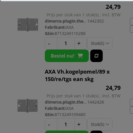
24,
79
Prijs per stuk van 1 stuk(s) , Incl. BTW
dimerce.plugin.theme.productnr:
1442302
Fabrikant:
AXA
Gtin:
8713249110288
-
+
Bestel nu!
AXA Vh.kogelpomel/89 x
150/re/tgs ean skg
24,
79
Prijs per stuk van 1 stuk(s) , Incl. BTW
dimerce.plugin.theme.productnr:
1442428
Fabrikant:
AXA
Gtin:
8713249109480
-
+