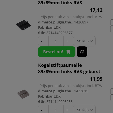
89x89mm links RVS
17,
12
Prijs per stuk van 1 stuk(s) , Incl. BTW
dimerce.plugin.theme.productnr:
1426897
Fabrikant:
DX
Gtin:
8714140206377
-
+
Bestel nu!
Kogelstiftpaumelle
89x89mm links RVS geborst.
11,
95
Prijs per stuk van 1 stuk(s) , Incl. BTW
dimerce.plugin.theme.productnr:
1433615
Fabrikant:
DX
Gtin:
8714140203253
-
+