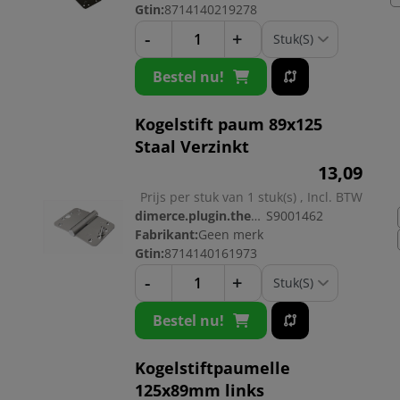
Gtin:
8714140219278
-
+
Bestel nu!
Kogelstift paum 89x125
Staal Verzinkt
13,
09
Prijs per stuk van 1 stuk(s) , Incl. BTW
dimerce.plugin.theme.productnr:
S9001462
Fabrikant:
Geen merk
Gtin:
8714140161973
-
+
Bestel nu!
Kogelstiftpaumelle
125x89mm links