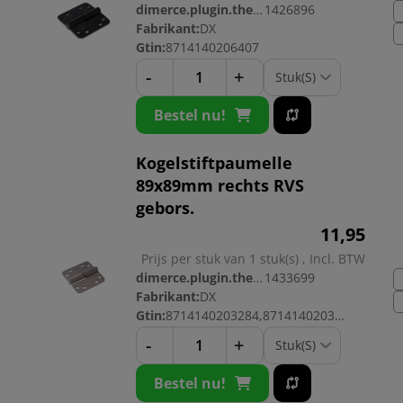
dimerce.plugin.theme.productnr:
1426896
Fabrikant:
DX
Gtin:
8714140206407
-
+
Bestel nu!
Kogelstiftpaumelle
89x89mm rechts RVS
gebors.
11,
95
Prijs per stuk van 1 stuk(s) , Incl. BTW
dimerce.plugin.theme.productnr:
1433699
Fabrikant:
DX
Gtin:
8714140203284,8714140203260
-
+
Bestel nu!