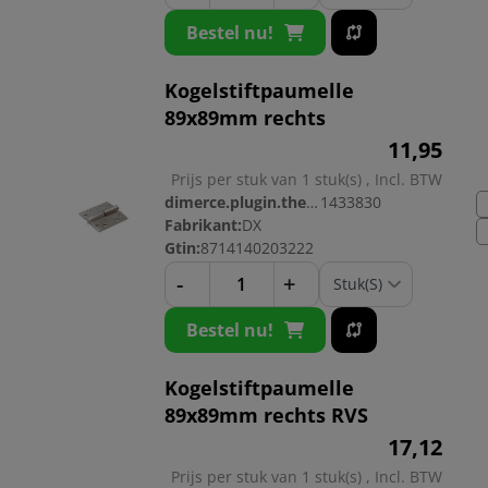
Bestel nu!
Kogelstiftpaumelle
89x89mm rechts
11,
95
Prijs per stuk van 1 stuk(s) , Incl. BTW
dimerce.plugin.theme.productnr:
1433830
Fabrikant:
DX
Gtin:
8714140203222
-
+
Bestel nu!
Kogelstiftpaumelle
89x89mm rechts RVS
17,
12
Prijs per stuk van 1 stuk(s) , Incl. BTW