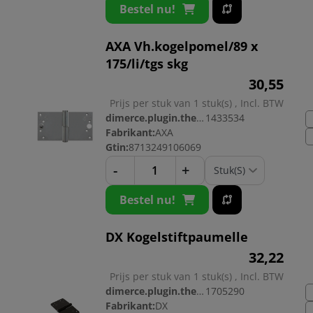
Bestel nu!
AXA Vh.kogelpomel/89 x
175/li/tgs skg
30,
55
Prijs per stuk van 1 stuk(s) , Incl. BTW
dimerce.plugin.theme.productnr:
1433534
Fabrikant:
AXA
Gtin:
8713249106069
-
+
Bestel nu!
DX Kogelstiftpaumelle
32,
22
Prijs per stuk van 1 stuk(s) , Incl. BTW
dimerce.plugin.theme.productnr:
1705290
Fabrikant:
DX