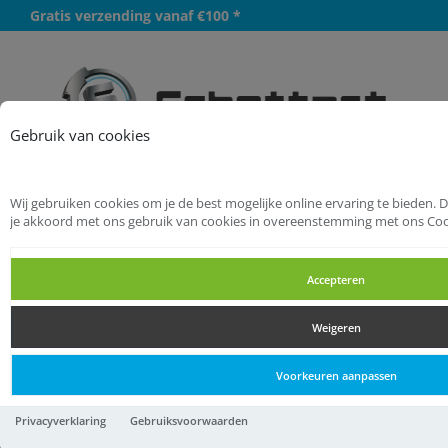
Gratis verzending vanaf €100 *
Meer
Gebruik van cookies
Wij gebruiken cookies om je de best mogelijke online ervaring te bieden. 
Startpagina
Hang- en Sluitwerk
je akkoord met ons gebruik van cookies in overeenstemming met ons Coo
Scharnieren
Kogelstiftpaumelles SKG***
Accepteren
Kogelstiftpaumelles SKG***
Weigeren
Kogelstiftpaumelles SKG***
Voorkeuren aanpassen
AXA Vh.kogelpomel/89 x
Privacyverklaring
Gebruiksvoorwaarden
150/li/tgs ean skg