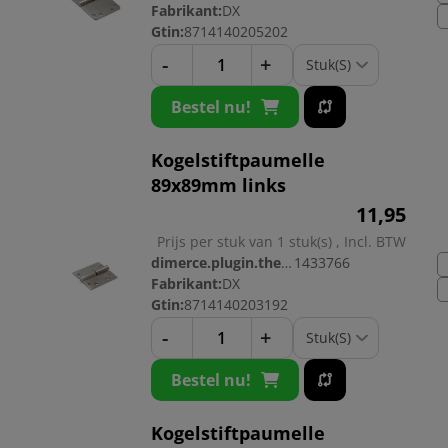
Fabrikant:
DX
Gtin:
8714140205202
-
+
Bestel nu!
Kogelstiftpaumelle
89x89mm links
11,
95
Prijs per stuk van 1 stuk(s) , Incl. BTW
dimerce.plugin.theme.productnr:
1433766
Fabrikant:
DX
Gtin:
8714140203192
-
+
Bestel nu!
Kogelstiftpaumelle