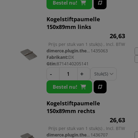
Bestel nu!
Kogelstiftpaumelle
150x89mm links
26,
63
Prijs per stuk van 1 stuk(s) , Incl. BTW
dimerce.plugin.theme.productnr:
1435063
Fabrikant:
DX
Gtin:
8714140205141
-
+
Bestel nu!
Kogelstiftpaumelle
150x89mm rechts
26,
63
Prijs per stuk van 1 stuk(s) , Incl. BTW
dimerce.plugin.theme.productnr:
1436707