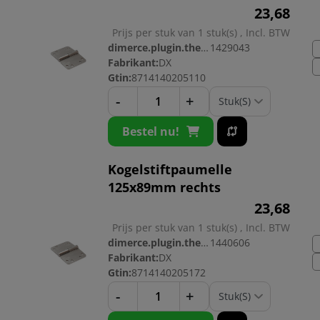
23,
68
Prijs per stuk van 1 stuk(s) , Incl. BTW
dimerce.plugin.theme.productnr:
1429043
Fabrikant:
DX
Gtin:
8714140205110
-
+
Bestel nu!
Kogelstiftpaumelle
125x89mm rechts
23,
68
Prijs per stuk van 1 stuk(s) , Incl. BTW
dimerce.plugin.theme.productnr:
1440606
Fabrikant:
DX
Gtin:
8714140205172
-
+