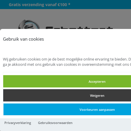
Gratis verzending vanaf €100 *
Meer
Gebruik van cookies
Wij gebruiken cookies om je de best mogelijke online ervaring te bieden. 
Startpagina
Hang- en Sluitwerk
ga je akkoord met ons gebruik van cookies in overeenstemming met ons 
Sloten
Codesloten
Accepteren
Codesloten
Weigeren
Codesloten
Voorkeuren aanpassen
8812 8RE1 0027 YALE CODE
Privacyverklaring
Gebruiksvoorwaarden
handle 8812 RS doos.