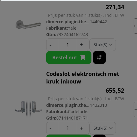
271,
34
Prijs per stuk van 1 stuk(s) , Incl. BTW
dimerce.plugin.theme.productnr:
1440442
Fabrikant:
Yale
Gtin:
7332404162743
-
+
Bestel nu!
Codeslot elektronisch met
kruk inbouw
655,
52
Prijs per stuk van 1 stuk(s) , Incl. BTW
dimerce.plugin.theme.productnr:
1432310
Fabrikant:
Codelocks
Gtin:
8714140187171
-
+