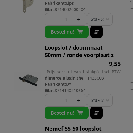
Fabrikant:
Lips
Gtin:
8714002600404
-
+
Bestel nu!
Loopslot / doornmaat
50mm / ronde voorplaat z
9,
55
Prijs per stuk van 1 stuk(s) , Incl. BTW
dimerce.plugin.theme.productnr:
1433603
Fabrikant:
DX
Gtin:
8714140210664
-
+
Bestel nu!
Nemef 55-50 loopslot