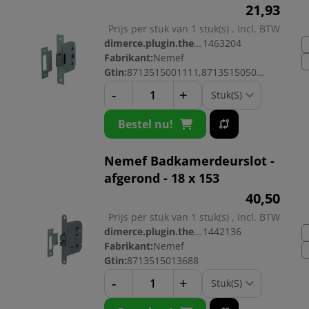
21,
93
Prijs per stuk van 1 stuk(s) , Incl. BTW
dimerce.plugin.theme.productnr:
1463204
Fabrikant:
Nemef
Gtin:
8713515001111,8713515050157
-
+
Bestel nu!
Nemef Badkamerdeurslot -
afgerond - 18 x 153
40,
50
Prijs per stuk van 1 stuk(s) , Incl. BTW
dimerce.plugin.theme.productnr:
1442136
Fabrikant:
Nemef
Gtin:
8713515013688
-
+