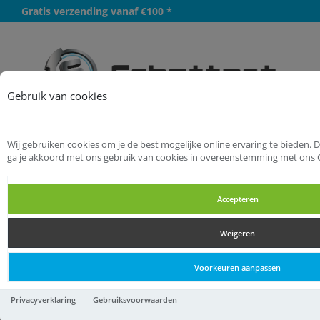
Gratis verzending vanaf €100 *
Meer
Gebruik van cookies
Wij gebruiken cookies om je de best mogelijke online ervaring te bieden. 
Startpagina
Hang- en Sluitwerk
ga je akkoord met ons gebruik van cookies in overeenstemming met ons 
Sloten
Insteeksloten
Accepteren
Insteeksloten
Weigeren
Insteeksloten
Voorkeuren aanpassen
1444-55 krimp
Privacyverklaring
Gebruiksvoorwaarden
Badkamerdeurslot