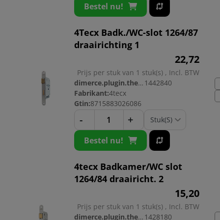
Bestel nu!
4Tecx Badk./WC-slot 1264/87
draairichting 1
22,
72
Prijs per stuk van 1 stuk(s) , Incl. BTW
dimerce.plugin.theme.productnr:
1442840
Fabrikant:
4tecx
Gtin:
8715883026086
-
+
Bestel nu!
4tecx Badkamer/WC slot
1264/84 draairicht. 2
15,
20
Prijs per stuk van 1 stuk(s) , Incl. BTW
dimerce.plugin.theme.productnr:
1428180