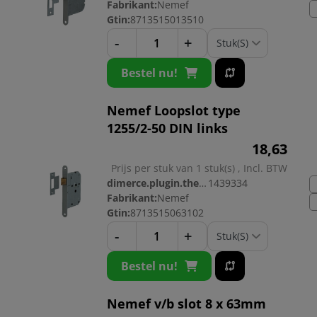
Fabrikant:
Nemef
Gtin:
8713515013510
-
+
Bestel nu!
Nemef Loopslot type
1255/2-50 DIN links
18,
63
Prijs per stuk van 1 stuk(s) , Incl. BTW
dimerce.plugin.theme.productnr:
1439334
Fabrikant:
Nemef
Gtin:
8713515063102
-
+
Bestel nu!
Nemef v/b slot 8 x 63mm