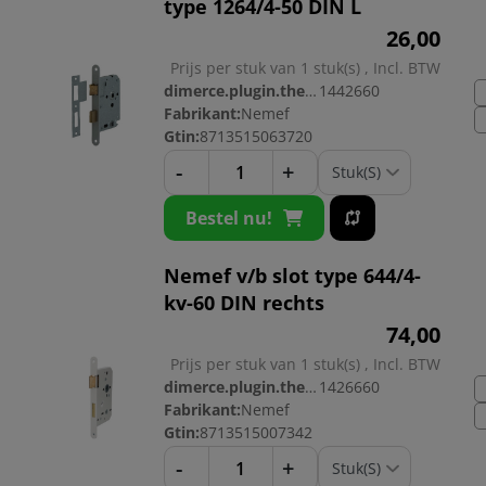
type 1264/4-50 DIN L
26,
00
Prijs per stuk van 1 stuk(s) , Incl. BTW
dimerce.plugin.theme.productnr:
1442660
Fabrikant:
Nemef
Gtin:
8713515063720
-
+
Bestel nu!
Nemef v/b slot type 644/4-
kv-60 DIN rechts
74,
00
Prijs per stuk van 1 stuk(s) , Incl. BTW
dimerce.plugin.theme.productnr:
1426660
Fabrikant:
Nemef
Gtin:
8713515007342
-
+