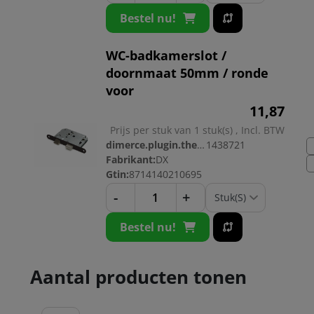
Bestel nu!
WC-badkamerslot /
doornmaat 50mm / ronde
voor
11,
87
Prijs per stuk van 1 stuk(s) , Incl. BTW
dimerce.plugin.theme.productnr:
1438721
Fabrikant:
DX
Gtin:
8714140210695
-
+
Bestel nu!
Aantal producten tonen