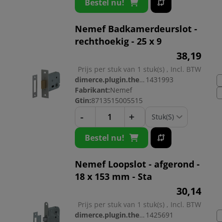
Bestel nu!
Nemef Badkamerdeurslot -
rechthoekig - 25 x 9
38,
19
Prijs per stuk van 1 stuk(s) , Incl. BTW
dimerce.plugin.theme.productnr:
1431993
Fabrikant:
Nemef
Gtin:
8713515005515
-
+
Bestel nu!
Nemef Loopslot - afgerond -
18 x 153 mm - Sta
30,
14
Prijs per stuk van 1 stuk(s) , Incl. BTW
dimerce.plugin.theme.productnr:
1425691