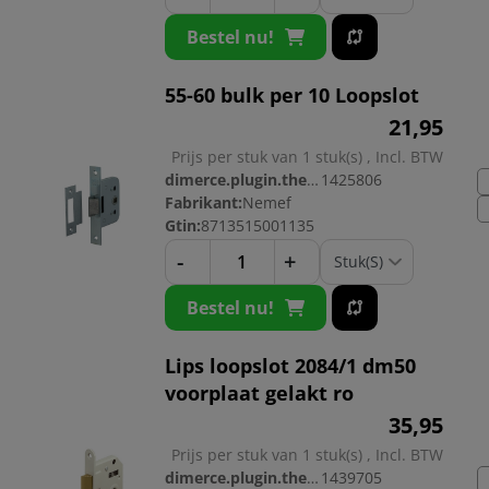
Bestel nu!
55-60 bulk per 10 Loopslot
21,
95
Prijs per stuk van 1 stuk(s) , Incl. BTW
dimerce.plugin.theme.productnr:
1425806
Fabrikant:
Nemef
Gtin:
8713515001135
-
+
Bestel nu!
Lips loopslot 2084/1 dm50
voorplaat gelakt ro
35,
95
Prijs per stuk van 1 stuk(s) , Incl. BTW
dimerce.plugin.theme.productnr:
1439705