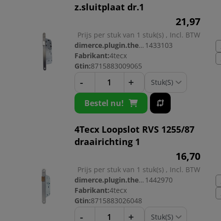
z.sluitplaat dr.1
21,
97
Prijs per stuk van 1 stuk(s) , Incl. BTW
dimerce.plugin.theme.productnr:
1433103
Fabrikant:
4tecx
Gtin:
8715883009065
-
+
Bestel nu!
4Tecx Loopslot RVS 1255/87
draairichting 1
16,
70
Prijs per stuk van 1 stuk(s) , Incl. BTW
dimerce.plugin.theme.productnr:
1442970
Fabrikant:
4tecx
Gtin:
8715883026048
-
+