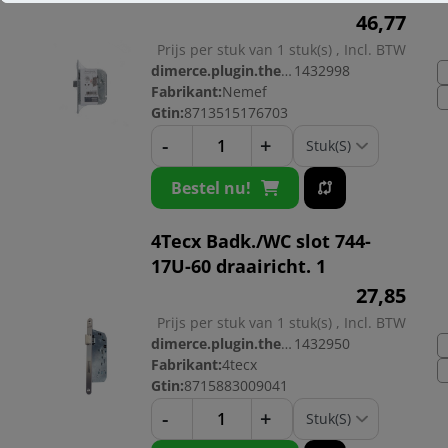
46,
77
Prijs per stuk van 1 stuk(s) , Incl. BTW
dimerce.plugin.theme.productnr:
1432998
Fabrikant:
Nemef
Gtin:
8713515176703
-
+
Bestel nu!
4Tecx Badk./WC slot 744-
17U-60 draairicht. 1
27,
85
Prijs per stuk van 1 stuk(s) , Incl. BTW
dimerce.plugin.theme.productnr:
1432950
Fabrikant:
4tecx
Gtin:
8715883009041
-
+