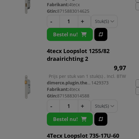
Fabrikant:
4tecx
Gtin:
8715883014625
-
+
Bestel nu!
4tecx Loopslot 1255/82
draairichting 2
9,
97
Prijs per stuk van 1 stuk(s) , Incl. BTW
dimerce.plugin.theme.productnr:
1429373
Fabrikant:
4tecx
Gtin:
8715883014588
-
+
Bestel nu!
4Tecx Loopslot 735-17U-60