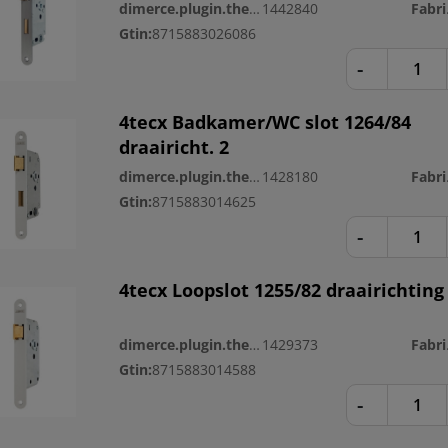
dimerce.plugin.theme.productnr:
1442840
Fa
Gtin:
8715883026086
-
4tecx Badkamer/WC slot 1264/84
draairicht. 2
dimerce.plugin.theme.productnr:
1428180
Fa
Gtin:
8715883014625
-
4tecx Loopslot 1255/82 draairichting
dimerce.plugin.theme.productnr:
1429373
Fa
Gtin:
8715883014588
-