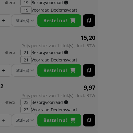
brikant:
4tecx
19
Bezorgvoorraad
19
Voorraad
Dedemsvaart
+
Bestel nu!
15,
20
Prijs per stuk van 1 stuk(s) , Incl. BTW
brikant:
4tecx
21
Bezorgvoorraad
21
Voorraad
Dedemsvaart
+
Bestel nu!
 2
9,
97
Prijs per stuk van 1 stuk(s) , Incl. BTW
brikant:
4tecx
23
Bezorgvoorraad
23
Voorraad
Dedemsvaart
+
Bestel nu!