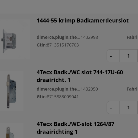
1444-55 krimp Badkamerdeurslot
dimerce.plugin.theme.productnr:
1432998
Gtin:
8713515176703
-
4Tecx Badk./WC slot 744-17U-60
draairicht. 1
dimerce.plugin.theme.productnr:
1432950
Fa
Gtin:
8715883009041
-
4Tecx Badk./WC-slot 1264/87
draairichting 1