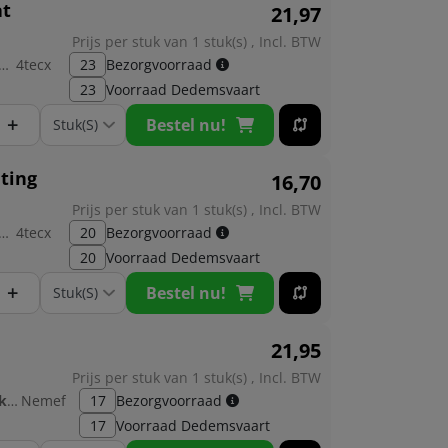
at
21,
97
Prijs per stuk van 1 stuk(s) , Incl. BTW
brikant:
4tecx
23
Bezorgvoorraad
23
Voorraad
Dedemsvaart
+
Bestel nu!
hting
16,
70
Prijs per stuk van 1 stuk(s) , Incl. BTW
brikant:
4tecx
20
Bezorgvoorraad
20
Voorraad
Dedemsvaart
+
Bestel nu!
21,
95
Prijs per stuk van 1 stuk(s) , Incl. BTW
Fabrikant:
Nemef
17
Bezorgvoorraad
17
Voorraad
Dedemsvaart