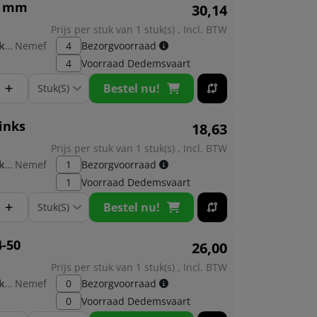
53 mm
30,
14
Prijs per stuk van 1 stuk(s) , Incl. BTW
Fabrikant:
Nemef
4
Bezorgvoorraad
4
Voorraad
Dedemsvaart
+
Bestel nu!
inks
18,
63
Prijs per stuk van 1 stuk(s) , Incl. BTW
Fabrikant:
Nemef
1
Bezorgvoorraad
1
Voorraad
Dedemsvaart
+
Bestel nu!
4-50
26,
00
Prijs per stuk van 1 stuk(s) , Incl. BTW
Fabrikant:
Nemef
0
Bezorgvoorraad
0
Voorraad
Dedemsvaart