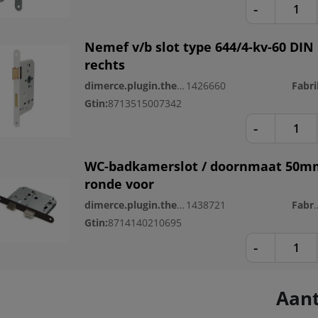
-
Nemef v/b slot type 644/4-kv-60 DIN
rechts
dimerce.plugin.theme.productnr:
1426660
Gtin:
8713515007342
-
WC-badkamerslot / doornmaat 50m
ronde voor
dimerce.plugin.theme.productnr:
1438721
Fabri
Gtin:
8714140210695
-
Aant