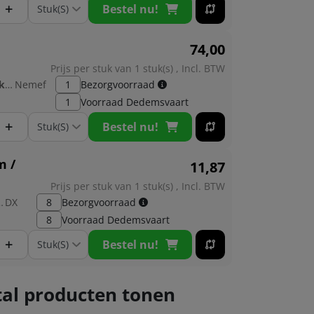
+
Bestel nu!
74,
00
Prijs per stuk van 1 stuk(s) , Incl. BTW
Fabrikant:
Nemef
1
Bezorgvoorraad
1
Voorraad
Dedemsvaart
+
Bestel nu!
m /
11,
87
Prijs per stuk van 1 stuk(s) , Incl. BTW
kant:
DX
8
Bezorgvoorraad
8
Voorraad
Dedemsvaart
+
Bestel nu!
al producten tonen