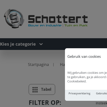
Kies je categorie
Gebruik van cookies
Startpagina
Hang- en Sluitwerk
S
Wij gebruiken cookies om je
te gebruiken, ga je akkoor
Cookiebeleid.
In
Tabel
Lijst
Privacyverklaring
Gebruik
FILTER OP:
Instee