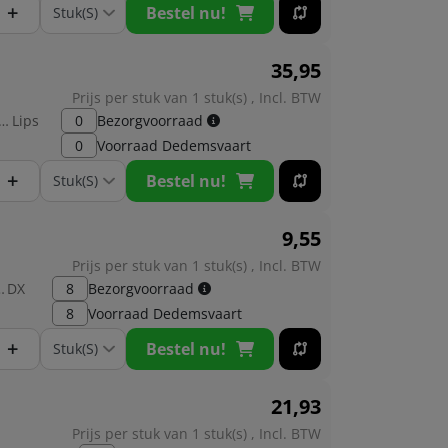
+
Bestel nu!
35,
95
Prijs per stuk van 1 stuk(s) , Incl. BTW
brikant:
Lips
0
Bezorgvoorraad
0
Voorraad
Dedemsvaart
+
Bestel nu!
9,
55
Prijs per stuk van 1 stuk(s) , Incl. BTW
kant:
DX
8
Bezorgvoorraad
8
Voorraad
Dedemsvaart
+
Bestel nu!
21,
93
Prijs per stuk van 1 stuk(s) , Incl. BTW