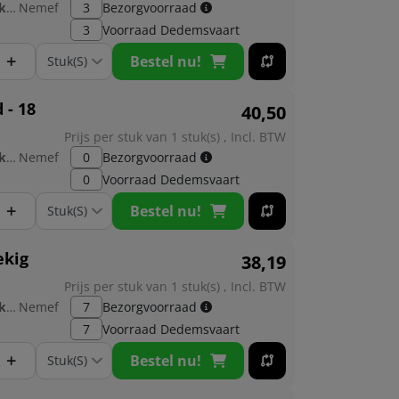
Fabrikant:
Nemef
3
Bezorgvoorraad
3
Voorraad
Dedemsvaart
+
Bestel nu!
 - 18
40,
50
Prijs per stuk van 1 stuk(s) , Incl. BTW
Fabrikant:
Nemef
0
Bezorgvoorraad
0
Voorraad
Dedemsvaart
+
Bestel nu!
ekig
38,
19
Prijs per stuk van 1 stuk(s) , Incl. BTW
Fabrikant:
Nemef
7
Bezorgvoorraad
7
Voorraad
Dedemsvaart
+
Bestel nu!