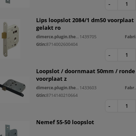
-
Lips loopslot 2084/1 dm50 voorplaat
gelakt ro
dimerce.plugin.theme.productnr:
1439705
Fa
Gtin:
8714002600404
-
Loopslot / doornmaat 50mm / ronde
voorplaat z
dimerce.plugin.theme.productnr:
1433603
Fabri
Gtin:
8714140210664
-
Nemef 55-50 loopslot