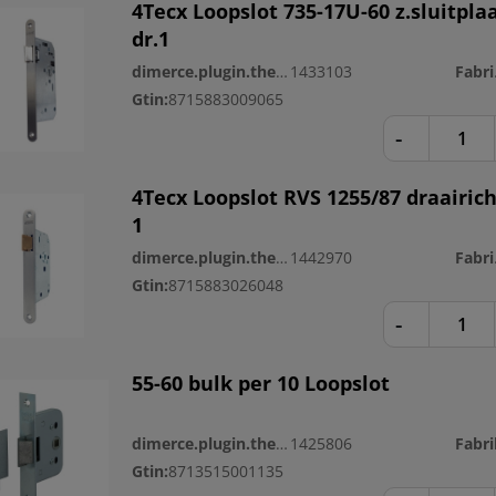
4Tecx Loopslot 735-17U-60 z.sluitpla
dr.1
dimerce.plugin.theme.productnr:
1433103
Fa
Gtin:
8715883009065
-
4Tecx Loopslot RVS 1255/87 draairic
1
dimerce.plugin.theme.productnr:
1442970
Fa
Gtin:
8715883026048
-
55-60 bulk per 10 Loopslot
dimerce.plugin.theme.productnr:
1425806
Gtin:
8713515001135