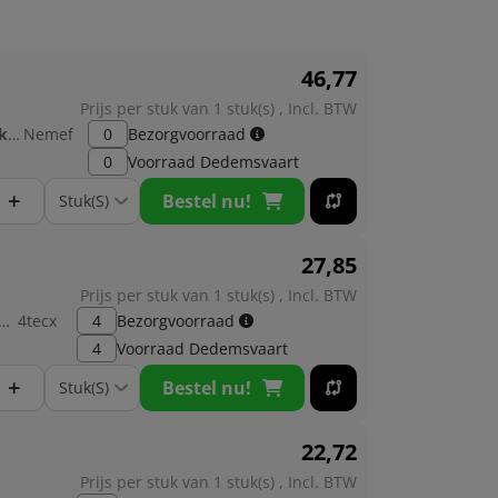
46,
77
Prijs per stuk van 1 stuk(s) , Incl. BTW
Fabrikant:
Nemef
0
Bezorgvoorraad
0
Voorraad
Dedemsvaart
+
Bestel nu!
27,
85
Prijs per stuk van 1 stuk(s) , Incl. BTW
brikant:
4tecx
4
Bezorgvoorraad
4
Voorraad
Dedemsvaart
+
Bestel nu!
22,
72
Prijs per stuk van 1 stuk(s) , Incl. BTW