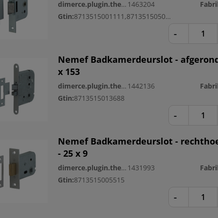
dimerce.plugin.theme.productnr:
1463204
Gtin:
8713515001111,8713515050157
-
Nemef Badkamerdeurslot - afgerond
x 153
dimerce.plugin.theme.productnr:
1442136
Gtin:
8713515013688
-
Nemef Badkamerdeurslot - rechtho
- 25 x 9
dimerce.plugin.theme.productnr:
1431993
Gtin:
8713515005515
-