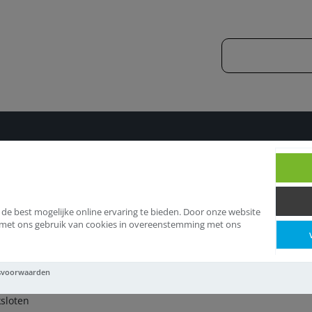
loten
Insteeksloten
 de best mogelijke online ervaring te bieden. Door onze website
d met ons gebruik van cookies in overeenstemming met ons
steeksloten
svoorwaarden
ksloten