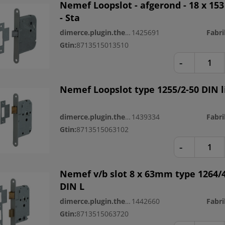
Nemef Loopslot - afgerond - 18 x 1
- Sta
dimerce.plugin.theme.productnr:
1425691
Gtin:
8713515013510
-
Nemef Loopslot type 1255/2-50 DIN l
dimerce.plugin.theme.productnr:
1439334
Gtin:
8713515063102
-
Nemef v/b slot 8 x 63mm type 1264/
DIN L
dimerce.plugin.theme.productnr:
1442660
Gtin:
8713515063720