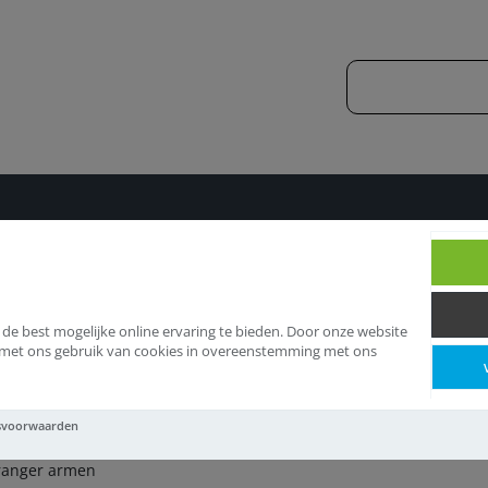
luitwerk
Deurdranger armen
 de best mogelijke online ervaring te bieden. Door onze website
d met ons gebruik van cookies in overeenstemming met ons
eurdranger armen
svoorwaarden
ranger armen