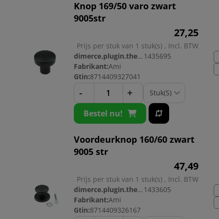
Knop 169/50 varo zwart
9005str
27,
25
Prijs per stuk van 1 stuk(s) , Incl. BTW
dimerce.plugin.theme.productnr:
1435695
Fabrikant:
Ami
Gtin:
8714409327041
-
+
Bestel nu!
Voordeurknop 160/60 zwart
9005 str
47,
49
Prijs per stuk van 1 stuk(s) , Incl. BTW
dimerce.plugin.theme.productnr:
1433605
Fabrikant:
Ami
Gtin:
8714409326167