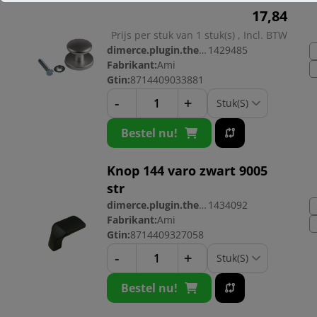
17,
84
Prijs per stuk van 1 stuk(s) , Incl. BTW
dimerce.plugin.theme.productnr:
1429485
Fabrikant:
Ami
Gtin:
8714409033881
-
+
Bestel nu!
Knop 144 varo zwart 9005
str
dimerce.plugin.theme.productnr:
1434092
Fabrikant:
Ami
Gtin:
8714409327058
-
+
Bestel nu!