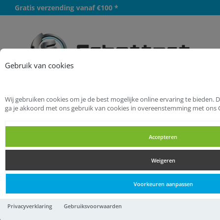
Gratis verzending vanaf €100 *
Meer
Gebruik van cookies
Wij gebruiken cookies om je de best mogelijke online ervaring te bieden. 
Startpagina
Bouwbeslag
ga je akkoord met ons gebruik van cookies in overeenstemming met ons 
Deurbeslag
Deurknoppen
Accepteren
Deurknoppen
Weigeren
Deurknoppen
Voorkeuren aanpassen
Ami Voordeurknop 160/60 f-
Privacyverklaring
Gebruiksvoorwaarden
2