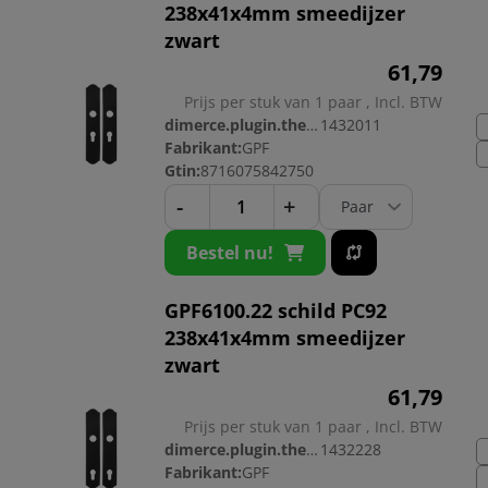
238x41x4mm smeedijzer
zwart
61,
79
Prijs per stuk van 1 paar , Incl. BTW
dimerce.plugin.theme.productnr:
1432011
Fabrikant:
GPF
Gtin:
8716075842750
-
+
Bestel nu!
GPF6100.22 schild PC92
238x41x4mm smeedijzer
zwart
61,
79
Prijs per stuk van 1 paar , Incl. BTW
dimerce.plugin.theme.productnr:
1432228
Fabrikant:
GPF