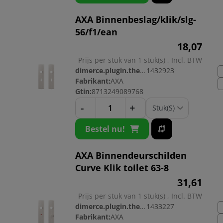
AXA Binnenbeslag/klik/slg-
56/f1/ean
18,
07
Prijs per stuk van 1 stuk(s) , Incl. BTW
dimerce.plugin.theme.productnr:
1432923
Fabrikant:
AXA
Gtin:
8713249089768
-
+
Bestel nu!
AXA Binnendeurschilden
Curve Klik toilet 63-8
31,
61
Prijs per stuk van 1 stuk(s) , Incl. BTW
dimerce.plugin.theme.productnr:
1433227
Fabrikant:
AXA