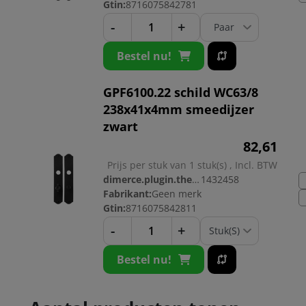
Gtin:
8716075842781
-
+
Bestel nu!
GPF6100.22 schild WC63/8
238x41x4mm smeedijzer
zwart
82,
61
Prijs per stuk van 1 stuk(s) , Incl. BTW
dimerce.plugin.theme.productnr:
1432458
Fabrikant:
Geen merk
Gtin:
8716075842811
-
+
Bestel nu!