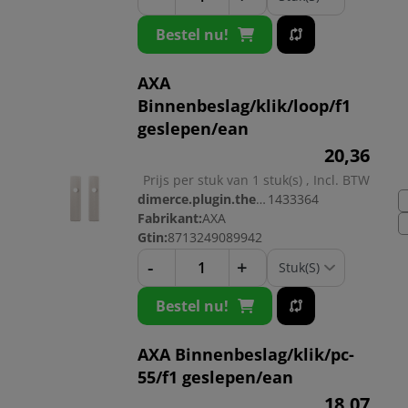
Bestel nu!
AXA
Binnenbeslag/klik/loop/f1
geslepen/ean
20,
36
Prijs per stuk van 1 stuk(s) , Incl. BTW
dimerce.plugin.theme.productnr:
1433364
Fabrikant:
AXA
Gtin:
8713249089942
-
+
Bestel nu!
AXA Binnenbeslag/klik/pc-
55/f1 geslepen/ean
18,
07