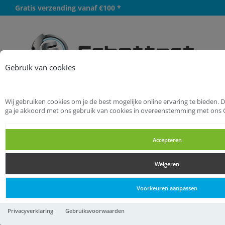
Gratis verzending vanaf €100 *
Meer
Gebruik van cookies
Wij gebruiken cookies om je de best mogelijke online ervaring te bieden. 
Startpagina
Bouwbeslag
ga je akkoord met ons gebruik van cookies in overeenstemming met ons 
Deurbeslag
Langschilden
Accepteren
Langschilden
Weigeren
Langschilden
Voorkeuren aanpassen
AXA
Privacyverklaring
Gebruiksvoorwaarden
Binnenbeslag/klik/blind/f1/ean