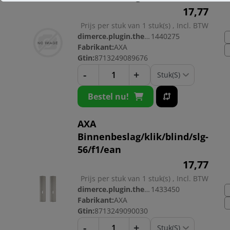
17,
77
Prijs per stuk van 1 stuk(s) , Incl. BTW
dimerce.plugin.theme.productnr:
1440275
Fabrikant:
AXA
Gtin:
8713249089676
-
+
Bestel nu!
AXA
Binnenbeslag/klik/blind/slg-
56/f1/ean
17,
77
Prijs per stuk van 1 stuk(s) , Incl. BTW
dimerce.plugin.theme.productnr:
1433450
Fabrikant:
AXA
Gtin:
8713249090030
-
+