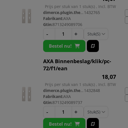
Prijs per stuk van 1 stuk(s) , Incl. BTW
dimerce.plugin.theme.productnr:
1432765
Fabrikant:
AXA
Gtin:
8713249089706
-
+
Bestel nu!
AXA Binnenbeslag/klik/pc-
72/f1/ean
18,
07
Prijs per stuk van 1 stuk(s) , Incl. BTW
dimerce.plugin.theme.productnr:
1432848
Fabrikant:
AXA
Gtin:
8713249089737
-
+
Bestel nu!