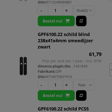
Gtin:
8713249089881
-
+
Bestel nu!
GPF6100.22 schild blind
238x41x4mm smeedijzer
zwart
61,
79
Prijs per stuk van 1 paar , Incl. BTW
dimerce.plugin.theme.productnr:
1431830
Fabrikant:
GPF
Gtin:
8716075837916
-
+
Bestel nu!
GPF6100.22 schild PC55