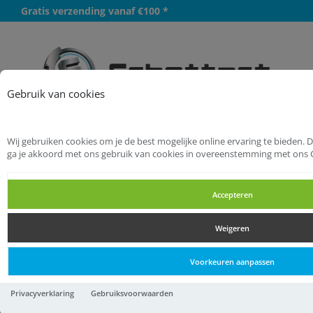
Gratis verzending vanaf €100 *
Meer
Gebruik van cookies
Wij gebruiken cookies om je de best mogelijke online ervaring te bieden. 
Startpagina
Bouwbeslag
Luikbeslag
ga je akkoord met ons gebruik van cookies in overeenstemming met ons 
Luikringen
Accepteren
Luikringen
Weigeren
Luikringen
Voorkeuren aanpassen
Luikring / 75x90mm / staal
Privacyverklaring
Gebruiksvoorwaarden
verzinkt