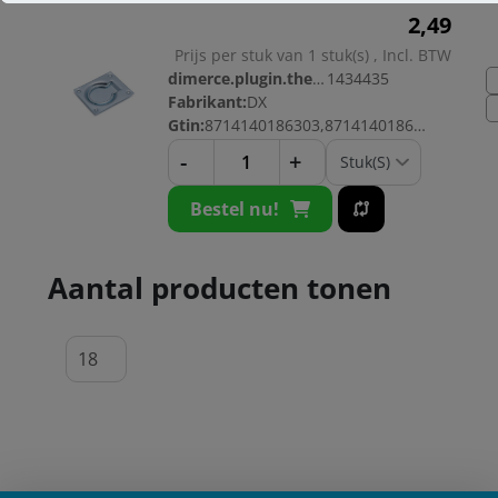
2,
49
Prijs per stuk van 1 stuk(s) , Incl. BTW
dimerce.plugin.theme.productnr:
1434435
Fabrikant:
DX
Gtin:
8714140186303,8714140186280
-
+
Bestel nu!
Aantal producten tonen