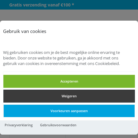
Gratis verzending vanaf €100 *
Meer
Gebruik van cookies
Wij gebruiken cookies om je de best mogelijke online ervaring te
bieden. Door onze website te gebruiken, ga je akkoord met ons
gebruik van cookies in overeenstemming met ons Cookiebeleid.
Startpagina
Bevestigingsmaterialen
Assortimenten
Accepteren
Assortimenten
Weigeren
Assortimenten
Voorkeuren aanpassen
Privacyverklaring
Gebruiksvoorwaarden