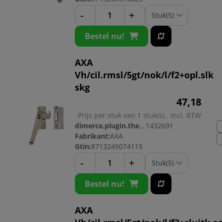
-
+
Bestel nu!
AXA
Vh/cil.rmsl/5gt/nok/l/f2+opl.slk
skg
47,
18
Prijs per stuk van 1 stuk(s) , Incl. BTW
dimerce.plugin.theme.productnr:
1432691
Fabrikant:
AXA
Gtin:
8713249074115
-
+
Bestel nu!
AXA