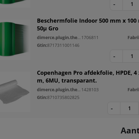
-
Beschermfolie Indoor 500 mm x 100
50µ Gro
dimerce.plugin.theme.productnr:
1706811
Fabri
Gtin:
8717311001146
-
Copenhagen Pro afdekfolie, HPDE, 4 
m, 6MU, transparant.
dimerce.plugin.theme.productnr:
1428103
Fabri
Gtin:
8710735802825
-
Aant