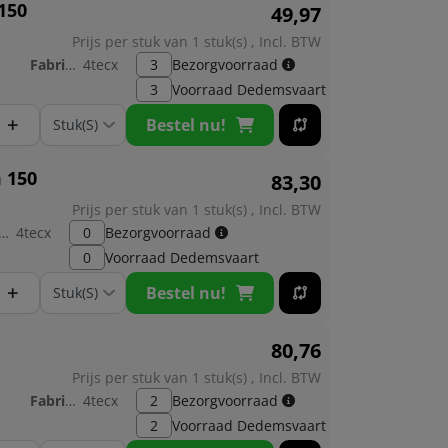
150
49,
97
Prijs per stuk van 1 stuk(s) , Incl. BTW
Fabrikant:
4tecx
3
Bezorgvoorraad
3
Voorraad
Dedemsvaart
+
Bestel nu!
 150
83,
30
Prijs per stuk van 1 stuk(s) , Incl. BTW
brikant:
4tecx
0
Bezorgvoorraad
0
Voorraad
Dedemsvaart
+
Bestel nu!
80,
76
Prijs per stuk van 1 stuk(s) , Incl. BTW
Fabrikant:
4tecx
2
Bezorgvoorraad
2
Voorraad
Dedemsvaart