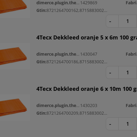
dimerce.plugin.theme.productnr:
1429869
Fa
Gtin:
8721264700162,8715883002622
-
4Tecx Dekkleed oranje 5 x 6m 100 g
dimerce.plugin.theme.productnr:
1430047
Fa
Gtin:
8721264700186,8715883002646
-
4Tecx Dekkleed oranje 6 x 10m 100 
dimerce.plugin.theme.productnr:
1430203
Fa
Gtin:
8721264700209,8715883002660
-