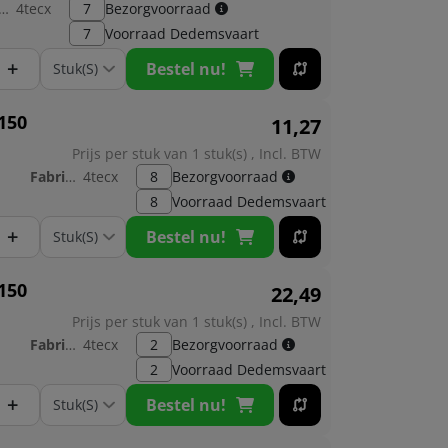
brikant:
4tecx
7
Bezorgvoorraad
7
Voorraad
Dedemsvaart
+
Bestel nu!
150
11,
27
Prijs per stuk van 1 stuk(s) , Incl. BTW
Fabrikant:
4tecx
8
Bezorgvoorraad
8
Voorraad
Dedemsvaart
+
Bestel nu!
150
22,
49
Prijs per stuk van 1 stuk(s) , Incl. BTW
Fabrikant:
4tecx
2
Bezorgvoorraad
2
Voorraad
Dedemsvaart
+
Bestel nu!