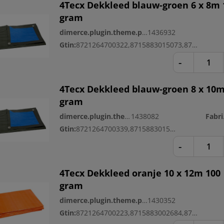
4Tecx Dekkleed blauw-groen 6 x 8m 
gram
dimerce.plugin.theme.productnr:
1436932
Gtin:
8721264700322,8715883015073,8721264700544
-
4Tecx Dekkleed blauw-groen 8 x 10m
gram
dimerce.plugin.theme.productnr:
1438082
Fa
Gtin:
8721264700339,8715883015080
-
4Tecx Dekkleed oranje 10 x 12m 100
gram
dimerce.plugin.theme.productnr:
1430352
Gtin:
8721264700223,8715883002684,8721264700506