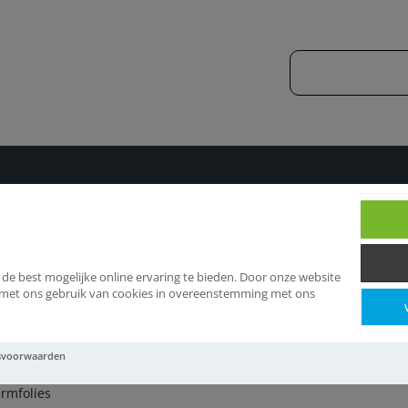
es
Beschermfolies
 de best mogelijke online ervaring te bieden. Door onze website
d met ons gebruik van cookies in overeenstemming met ons
schermfolies
svoorwaarden
rmfolies