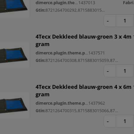
dimerce.plugin.theme.productnr:
1437013
Fa
Gtin:
8721264700292,8715883015042
-
4Tecx Dekkleed blauw-groen 3 x 4m 
gram
dimerce.plugin.theme.productnr:
1437571
Gtin:
8721264700308,8715883015059,8721264700520
-
4Tecx Dekkleed blauw-groen 4 x 6m 
gram
dimerce.plugin.theme.productnr:
1437962
Gtin:
8721264700315,8715883015066,8721264700537
-