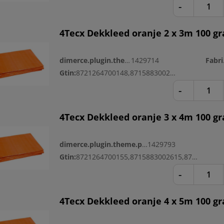
-
4Tecx Dekkleed oranje 2 x 3m 100 g
dimerce.plugin.theme.productnr:
1429714
Fa
Gtin:
8721264700148,8715883002608
-
4Tecx Dekkleed oranje 3 x 4m 100 g
dimerce.plugin.theme.productnr:
1429793
Gtin:
8721264700155,8715883002615,8721264700438
-
4Tecx Dekkleed oranje 4 x 5m 100 g