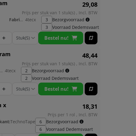
ram
29,
08
Prijs per stuk van 1 stuk(s) , Incl. BTW
Fabrikant:
4tecx
3
Bezorgvoorraad
3
Voorraad
Dedemsvaart
+
Bestel nu!
gram
48,
44
Prijs per stuk van 1 stuk(s) , Incl. BTW
brikant:
4tecx
2
Bezorgvoorraad
2
Voorraad
Dedemsvaart
+
Bestel nu!
m x
18,
31
Prijs per 1 rol , Incl. BTW
kant:
TechnoTape
6
Bezorgvoorraad
6
Voorraad
Dedemsvaart