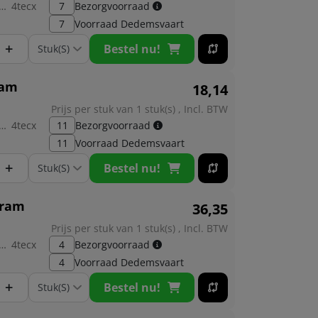
brikant:
4tecx
7
Bezorgvoorraad
7
Voorraad
Dedemsvaart
+
Bestel nu!
ram
18,
14
Prijs per stuk van 1 stuk(s) , Incl. BTW
brikant:
4tecx
11
Bezorgvoorraad
11
Voorraad
Dedemsvaart
+
Bestel nu!
gram
36,
35
Prijs per stuk van 1 stuk(s) , Incl. BTW
brikant:
4tecx
4
Bezorgvoorraad
4
Voorraad
Dedemsvaart
+
Bestel nu!