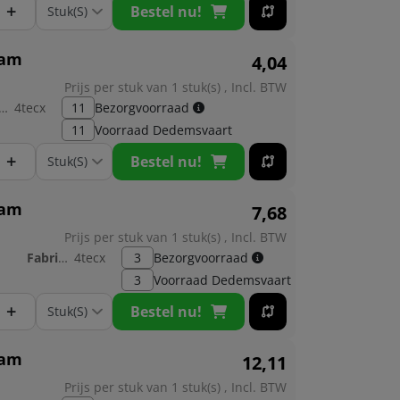
+
Bestel nu!
ram
4,
04
Prijs per stuk van 1 stuk(s) , Incl. BTW
brikant:
4tecx
11
Bezorgvoorraad
11
Voorraad
Dedemsvaart
+
Bestel nu!
ram
7,
68
Prijs per stuk van 1 stuk(s) , Incl. BTW
Fabrikant:
4tecx
3
Bezorgvoorraad
3
Voorraad
Dedemsvaart
+
Bestel nu!
ram
12,
11
Prijs per stuk van 1 stuk(s) , Incl. BTW