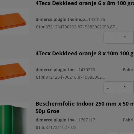
4Tecx Dekkleed oranje 6 x 8m 100 g
dimerce.plugin.theme.productnr:
1430136
Gtin:
8721264700193,8715883002653,8721264700476
-
4Tecx Dekkleed oranje 8 x 10m 100 
dimerce.plugin.theme.productnr:
1430276
Fa
Gtin:
8721264700216,8715883002677
-
Beschermfolie Indoor 250 mm x 50 
50µ Groe
dimerce.plugin.theme.productnr:
1707117
Fabri
Gtin:
8717311027078