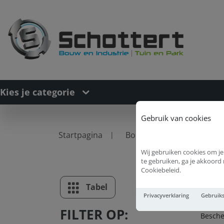
Kies je categorie
Gebruik van cookies
Startpagina
Bouwproducten
Foli
Wij gebruiken cookies om je
te gebruiken, ga je akkoor
Cookiebeleid.
Be
Tabel
Lijst
Privacyverklaring
Gebruik
FILTER OP:
Besche