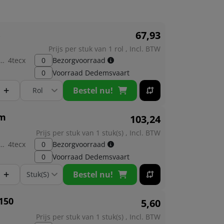
67,
93
Prijs per stuk van 1 rol , Incl. BTW
brikant:
4tecx
0
Bezorgvoorraad
0
Voorraad
Dedemsvaart
+
Bestel nu!
2m
103,
24
Prijs per stuk van 1 stuk(s) , Incl. BTW
brikant:
4tecx
0
Bezorgvoorraad
0
Voorraad
Dedemsvaart
+
Bestel nu!
150
5,
60
Prijs per stuk van 1 stuk(s) , Incl. BTW