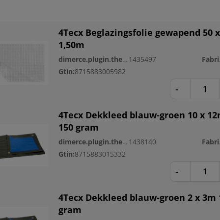
4Tecx Beglazingsfolie gewapend 50 x
1,50m
dimerce.plugin.theme.productnr:
1435497
Fa
Gtin:
8715883005982
-
4Tecx Dekkleed blauw-groen 10 x 1
150 gram
dimerce.plugin.theme.productnr:
1438140
Fa
Gtin:
8715883015332
-
4Tecx Dekkleed blauw-groen 2 x 3m 
gram