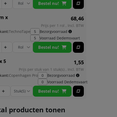
+
Bestel nu!
 m x
68,
46
Prijs per 1 rol , Incl. BTW
kant:
TechnoTape
5
Bezorgvoorraad
5
Voorraad
Dedemsvaart
+
Bestel nu!
x 5
1,
55
Prijs per stuk van 1 stuk(s) , Incl. BTW
kant:
Copenhagen Pro
0
Bezorgvoorraad
0
Voorraad
Dedemsvaart
+
Bestel nu!
al producten tonen