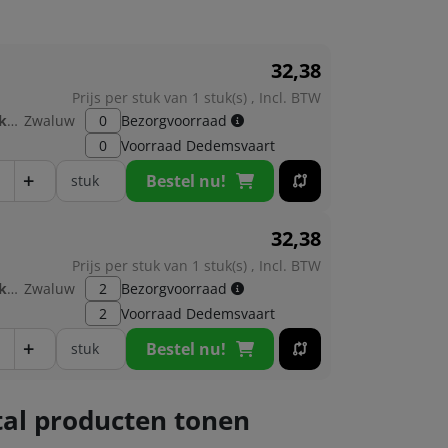
32,
38
Prijs per stuk van 1 stuk(s) , Incl. BTW
Fabrikant:
Zwaluw
0
Bezorgvoorraad
0
Voorraad
Dedemsvaart
+
Bestel nu!
stuk
32,
38
Prijs per stuk van 1 stuk(s) , Incl. BTW
Fabrikant:
Zwaluw
2
Bezorgvoorraad
2
Voorraad
Dedemsvaart
+
Bestel nu!
stuk
al producten tonen