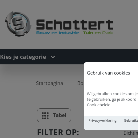
Kies je categorie
Gebruik van cookies
Startpagina
Bouwproducten
Afd
Wij gebruiken cookies om je
te gebruiken, ga je akkoor
Cookiebeleid.
Di
Tabel
Lijst
Privacyverklaring
Gebruik
FILTER OP:
Dichti