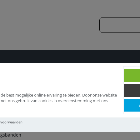
ichtingsbanden
Dichtingsbanden
 de best mogelijke online ervaring te bieden. Door onze website
d met ons gebruik van cookies in overeenstemming met ons
chtingsbanden
svoorwaarden
ngsbanden