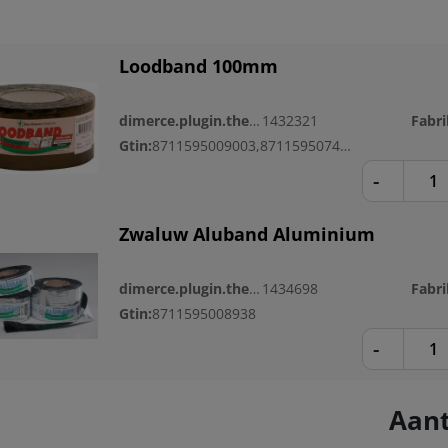
Loodband 100mm
dimerce.plugin.theme.productnr:
1432321
Gtin:
8711595009003,8711595074995
-
Zwaluw Aluband Aluminium
dimerce.plugin.theme.productnr:
1434698
Gtin:
8711595008938
-
Aant