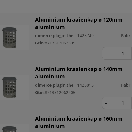
Aluminium kraaienkap ø 120mm
aluminium
dimerce.plugin.theme.productnr:
1425749
Gtin:
8713512062399
-
Aluminium kraaienkap ø 140mm
aluminium
dimerce.plugin.theme.productnr:
1425815
Gtin:
8713512062405
-
Aluminium kraaienkap ø 160mm
aluminium