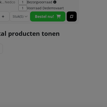
Fabrikant:
Nedco
1
Bezorgvoorraad
1
Voorraad
Dedemsvaart
+
Bestel nu!
al producten tonen