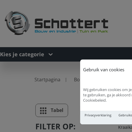
Kies je categorie
Gebruik van cookies
Startpagina
Bouwproducten
Roo
Wij gebruiken cookies om je
te gebruiken, ga je akkoor
Cookiebeleid.
K
Tabel
Lijst
Privacyverklaring
Gebruik
FILTER OP:
Kraaik