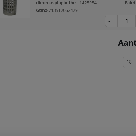
dimerce.plugin.theme.productnr:
1425954
Gtin:
8713512062429
-
Aant