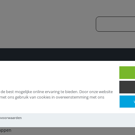
kgasafvoermateriaal
Kraaikappen
 de best mogelijke online ervaring te bieden. Door onze website
d met ons gebruik van cookies in overeenstemming met ons
raaikappen
svoorwaarden
appen