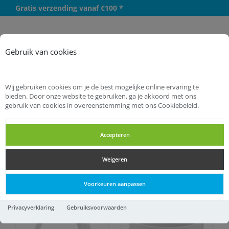
Gratis verzending vanaf €100 *
Meer
Gebruik van cookies
Wij gebruiken cookies om je de best mogelijke online ervaring te
bieden. Door onze website te gebruiken, ga je akkoord met ons
gebruik van cookies in overeenstemming met ons Cookiebeleid.
Startpagina
Bouwproducten
Ventilatie
Ventilatie
Accepteren
Weigeren
Ventilatie
Voorkeuren aanpassen
Privacyverklaring
Gebruiksvoorwaarden