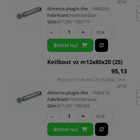
BTW
dimerce.plugin.theme.productnr:
1440203
Fabrikant:
Hoenderdaal
Gtin:
8712811780171
-
+
stuk
Bestel nu!
Keilbout vz m12x80x20 (25)
95,
13
Prijs per stuk van 25 stuk(s) , Incl.
BTW
dimerce.plugin.theme.productnr:
1440418
Fabrikant:
Hoenderdaal
Gtin:
8712811780386
-
+
stuk
Bestel nu!