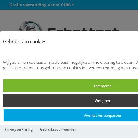
Gratis verzending vanaf €100 *
Meer
Gebruik van cookies
Wij gebruiken cookies om je de best mogelijke online ervaring te bieden. 
Startpagina
Bevestigingsmaterialen
ga je akkoord met ons gebruik van cookies in overeenstemming met ons 
Bouwverankering
Keilhulzen
Accepteren
Keilhulzen
Weigeren
Keilhulzen
Voorkeuren aanpassen
Index HI-CA keilanker M
Privacyverklaring
Gebruiksvoorwaarden
8x55 Ø14 verzinkt