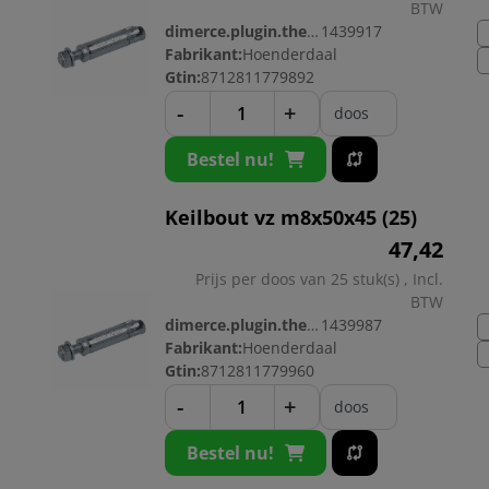
BTW
dimerce.plugin.theme.productnr:
1439917
Fabrikant:
Hoenderdaal
Gtin:
8712811779892
-
+
doos
Bestel nu!
Keilbout vz m8x50x45 (25)
47,
42
Prijs per doos van 25 stuk(s) , Incl.
BTW
dimerce.plugin.theme.productnr:
1439987
Fabrikant:
Hoenderdaal
Gtin:
8712811779960
-
+
doos
Bestel nu!