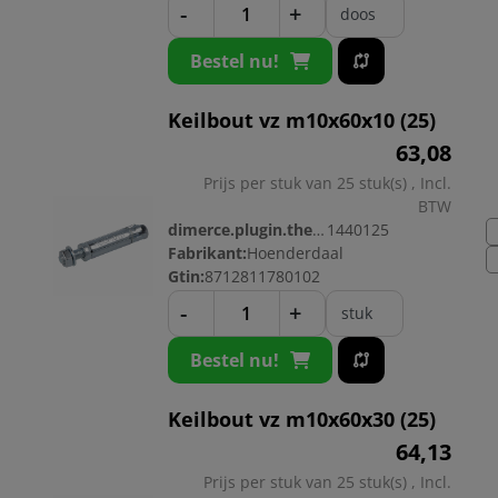
-
+
doos
Bestel nu!
Keilbout vz m10x60x10 (25)
63,
08
Prijs per stuk van 25 stuk(s) , Incl.
BTW
dimerce.plugin.theme.productnr:
1440125
Fabrikant:
Hoenderdaal
Gtin:
8712811780102
-
+
stuk
Bestel nu!
Keilbout vz m10x60x30 (25)
64,
13
Prijs per stuk van 25 stuk(s) , Incl.