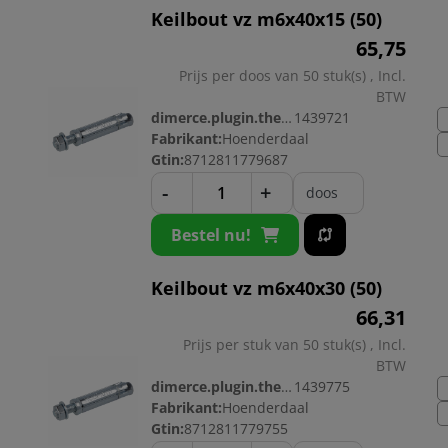
Keilbout vz m6x40x15 (50)
65,
75
Prijs per doos van 50 stuk(s) , Incl.
BTW
dimerce.plugin.theme.productnr:
1439721
Fabrikant:
Hoenderdaal
Gtin:
8712811779687
-
+
doos
Bestel nu!
Keilbout vz m6x40x30 (50)
66,
31
Prijs per stuk van 50 stuk(s) , Incl.
BTW
dimerce.plugin.theme.productnr:
1439775
Fabrikant:
Hoenderdaal
Gtin:
8712811779755