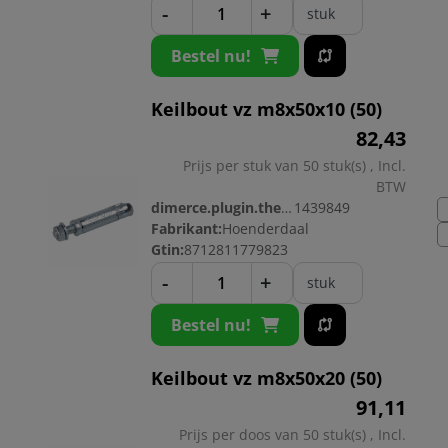
-
+
stuk
Bestel nu!
Keilbout vz m8x50x10 (50)
82,
43
Prijs per stuk van 50 stuk(s) , Incl.
BTW
dimerce.plugin.theme.productnr:
1439849
Fabrikant:
Hoenderdaal
Gtin:
8712811779823
-
+
stuk
Bestel nu!
Keilbout vz m8x50x20 (50)
91,
11
Prijs per doos van 50 stuk(s) , Incl.