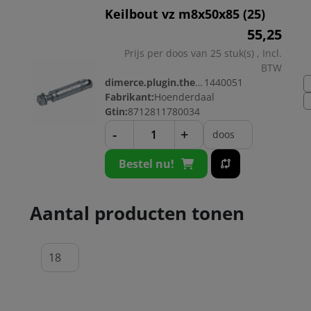
Keilbout vz m8x50x85 (25)
55,
25
Prijs per doos van 25 stuk(s) , Incl.
BTW
dimerce.plugin.theme.productnr:
1440051
Fabrikant:
Hoenderdaal
Gtin:
8712811780034
-
+
doos
Bestel nu!
Aantal producten tonen