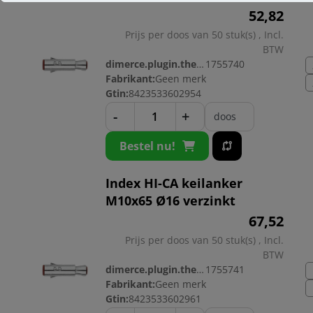
52,
82
Prijs per doos van 50 stuk(s) , Incl.
BTW
dimerce.plugin.theme.productnr:
1755740
Fabrikant:
Geen merk
Gtin:
8423533602954
-
+
doos
Bestel nu!
Index HI-CA keilanker
M10x65 Ø16 verzinkt
67,
52
Prijs per doos van 50 stuk(s) , Incl.
BTW
dimerce.plugin.theme.productnr:
1755741
Fabrikant:
Geen merk
Gtin:
8423533602961