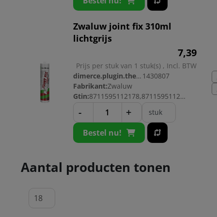
Bestel nu!
Zwaluw joint fix 310ml
lichtgrijs
7,
39
Prijs per stuk van 1 stuk(s) , Incl. BTW
dimerce.plugin.theme.productnr:
1430807
Fabrikant:
Zwaluw
Gtin:
8711595112178,8711595112185
-
+
stuk
Bestel nu!
Aantal producten tonen