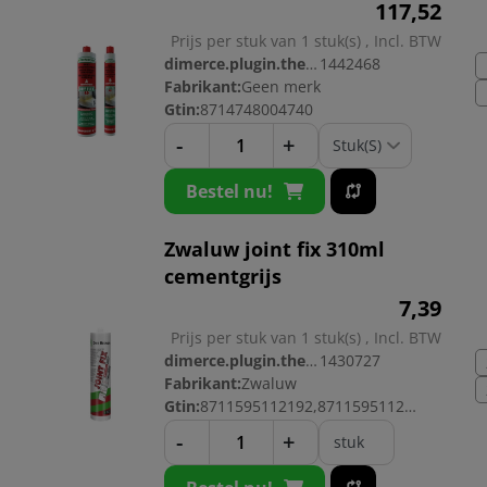
117,
52
Prijs per stuk van 1 stuk(s) , Incl. BTW
dimerce.plugin.theme.productnr:
1442468
Fabrikant:
Geen merk
Gtin:
8714748004740
-
+
Bestel nu!
Zwaluw joint fix 310ml
cementgrijs
7,
39
Prijs per stuk van 1 stuk(s) , Incl. BTW
dimerce.plugin.theme.productnr:
1430727
Fabrikant:
Zwaluw
Gtin:
8711595112192,8711595112208
-
+
stuk