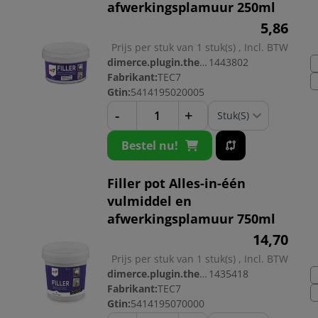
afwerkingsplamuur 250ml
5,
86
Prijs per stuk van 1 stuk(s) , Incl. BTW
dimerce.plugin.theme.productnr:
1443802
Fabrikant:
TEC7
Gtin:
5414195020005
-
+
Bestel nu!
Filler pot Alles-in-één
vulmiddel en
afwerkingsplamuur 750ml
14,
70
Prijs per stuk van 1 stuk(s) , Incl. BTW
dimerce.plugin.theme.productnr:
1435418
Fabrikant:
TEC7
Gtin:
5414195070000