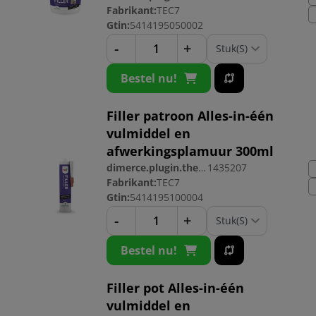
Fabrikant:
TEC7
Gtin:
5414195050002
-
+
Bestel nu!
Filler patroon Alles-in-één
vulmiddel en
afwerkingsplamuur 300ml
dimerce.plugin.theme.productnr:
1435207
Fabrikant:
TEC7
Gtin:
5414195100004
-
+
Bestel nu!
Filler pot Alles-in-één
vulmiddel en