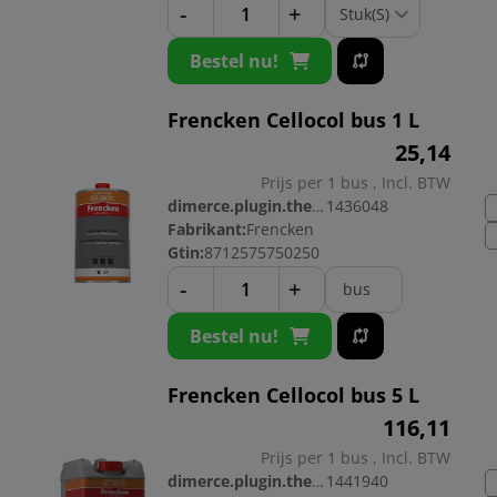
-
+
Bestel nu!
Frencken Cellocol bus 1 L
25,
14
Prijs per 1 bus , Incl. BTW
dimerce.plugin.theme.productnr:
1436048
Fabrikant:
Frencken
Gtin:
8712575750250
-
+
bus
Bestel nu!
Frencken Cellocol bus 5 L
116,
11
Prijs per 1 bus , Incl. BTW
dimerce.plugin.theme.productnr:
1441940