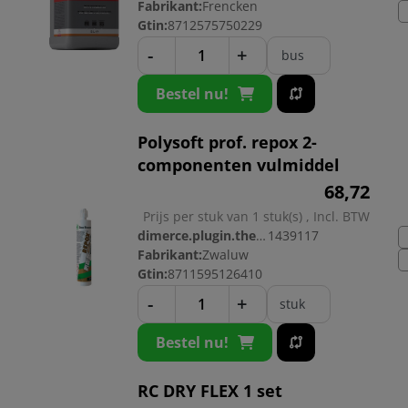
Fabrikant:
Frencken
Gtin:
8712575750229
-
+
bus
Bestel nu!
Polysoft prof. repox 2-
componenten vulmiddel
68,
72
Prijs per stuk van 1 stuk(s) , Incl. BTW
dimerce.plugin.theme.productnr:
1439117
Fabrikant:
Zwaluw
Gtin:
8711595126410
-
+
stuk
Bestel nu!
RC DRY FLEX 1 set