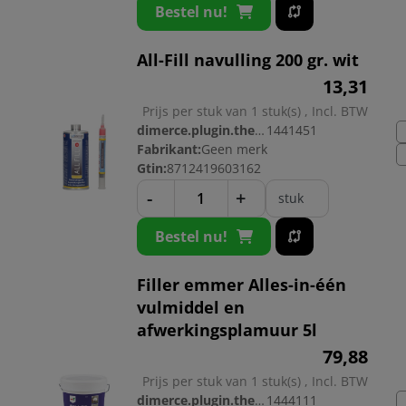
Bestel nu!
All-Fill navulling 200 gr. wit
13,
31
Prijs per stuk van 1 stuk(s) , Incl. BTW
dimerce.plugin.theme.productnr:
1441451
Fabrikant:
Geen merk
Gtin:
8712419603162
-
+
stuk
Bestel nu!
Filler emmer Alles-in-één
vulmiddel en
afwerkingsplamuur 5l
79,
88
Prijs per stuk van 1 stuk(s) , Incl. BTW
dimerce.plugin.theme.productnr:
1444111