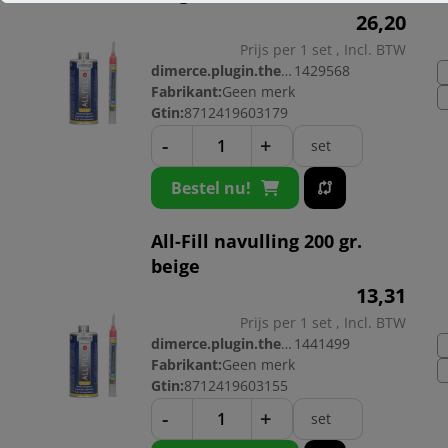
26,
20
Prijs per 1 set , Incl. BTW
dimerce.plugin.theme.productnr:
1429568
Fabrikant:
Geen merk
Gtin:
8712419603179
-
+
set
Bestel nu!
All-Fill navulling 200 gr.
beige
13,
31
Prijs per 1 set , Incl. BTW
dimerce.plugin.theme.productnr:
1441499
Fabrikant:
Geen merk
Gtin:
8712419603155
-
+
set