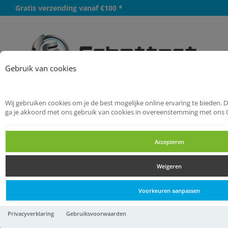
Gratis verzending vanaf €100 *
Meer
Gebruik van cookies
Wij gebruiken cookies om je de best mogelijke online ervaring te bieden. 
Startpagina
Chemie
ga je akkoord met ons gebruik van cookies in overeenstemming met ons 
Reparatiemiddelen
Reparatiecompound
Accepteren
Reparatiecompound
Weigeren
Reparatiecompound
Voorkeuren aanpassen
All-Fill compleet 200 gr.
Privacyverklaring
Gebruiksvoorwaarden
beige