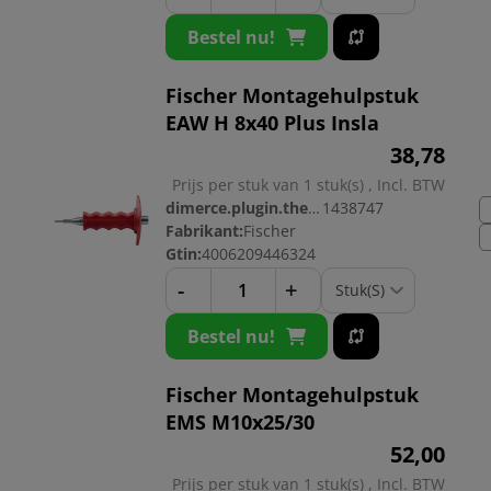
Bestel nu!
Fischer Montagehulpstuk
EAW H 8x40 Plus Insla
38,
78
Prijs per stuk van 1 stuk(s) , Incl. BTW
dimerce.plugin.theme.productnr:
1438747
Fabrikant:
Fischer
Gtin:
4006209446324
-
+
Bestel nu!
Fischer Montagehulpstuk
EMS M10x25/30
52,
00
Prijs per stuk van 1 stuk(s) , Incl. BTW