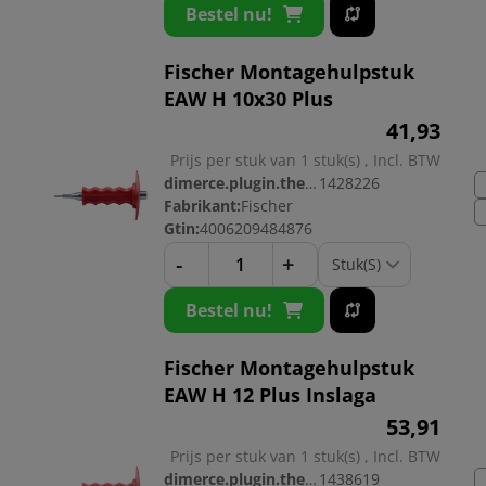
Bestel nu!
Fischer Montagehulpstuk
EAW H 10x30 Plus
41,
93
Prijs per stuk van 1 stuk(s) , Incl. BTW
dimerce.plugin.theme.productnr:
1428226
Fabrikant:
Fischer
Gtin:
4006209484876
-
+
Bestel nu!
Fischer Montagehulpstuk
EAW H 12 Plus Inslaga
53,
91
Prijs per stuk van 1 stuk(s) , Incl. BTW
dimerce.plugin.theme.productnr:
1438619