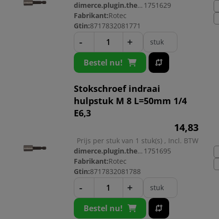
dimerce.plugin.theme.productnr:
1751629
Fabrikant:
Rotec
Gtin:
8717832081771
-
+
stuk
Bestel nu!
Stokschroef indraai
hulpstuk M 8 L=50mm 1/4
E6,3
14,
83
Prijs per stuk van 1 stuk(s) , Incl. BTW
dimerce.plugin.theme.productnr:
1751695
Fabrikant:
Rotec
Gtin:
8717832081788
-
+
stuk
Bestel nu!