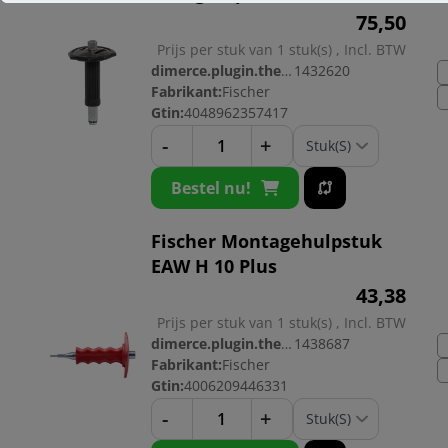
75,
50
Prijs per stuk van 1 stuk(s) , Incl. BTW
dimerce.plugin.theme.productnr:
1432620
Fabrikant:
Fischer
Gtin:
4048962357417
-
+
Bestel nu!
Fischer Montagehulpstuk
EAW H 10 Plus
43,
38
Prijs per stuk van 1 stuk(s) , Incl. BTW
dimerce.plugin.theme.productnr:
1438687
Fabrikant:
Fischer
Gtin:
4006209446331
-
+