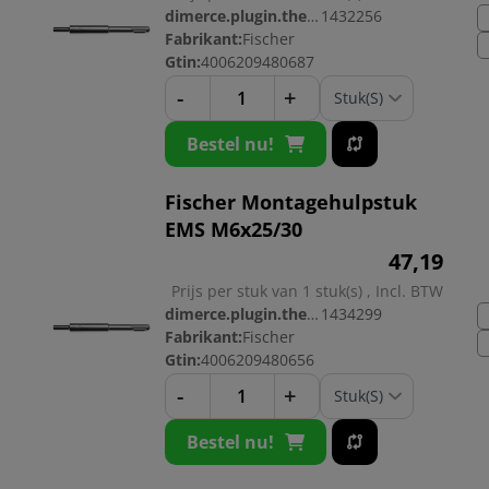
dimerce.plugin.theme.productnr:
1432256
Fabrikant:
Fischer
Gtin:
4006209480687
-
+
Bestel nu!
Fischer Montagehulpstuk
EMS M6x25/30
47,
19
Prijs per stuk van 1 stuk(s) , Incl. BTW
dimerce.plugin.theme.productnr:
1434299
Fabrikant:
Fischer
Gtin:
4006209480656
-
+
Bestel nu!