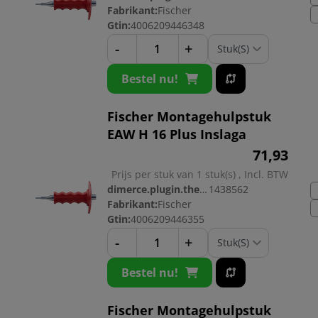
Fabrikant:
Fischer
Gtin:
4006209446348
-
+
Bestel nu!
Fischer Montagehulpstuk
EAW H 16 Plus Inslaga
71,
93
Prijs per stuk van 1 stuk(s) , Incl. BTW
dimerce.plugin.theme.productnr:
1438562
Fabrikant:
Fischer
Gtin:
4006209446355
-
+
Bestel nu!
Fischer Montagehulpstuk