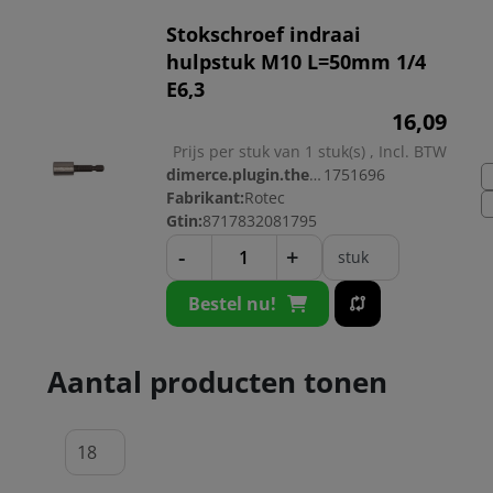
Stokschroef indraai
hulpstuk M10 L=50mm 1/4
E6,3
16,
09
Prijs per stuk van 1 stuk(s) , Incl. BTW
dimerce.plugin.theme.productnr:
1751696
Fabrikant:
Rotec
Gtin:
8717832081795
-
+
stuk
Bestel nu!
Aantal producten tonen