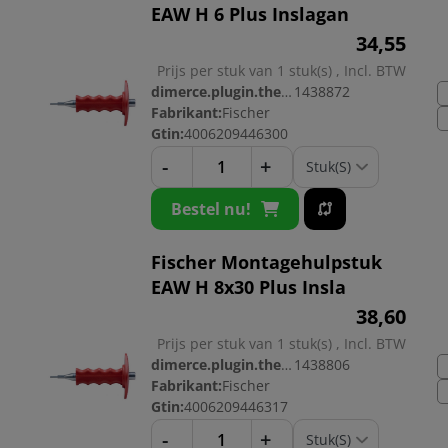
EAW H 6 Plus Inslagan
34,
55
Prijs per stuk van 1 stuk(s) , Incl. BTW
dimerce.plugin.theme.productnr:
1438872
Fabrikant:
Fischer
Gtin:
4006209446300
-
+
Bestel nu!
Fischer Montagehulpstuk
EAW H 8x30 Plus Insla
38,
60
Prijs per stuk van 1 stuk(s) , Incl. BTW
dimerce.plugin.theme.productnr:
1438806
Fabrikant:
Fischer
Gtin:
4006209446317
-
+