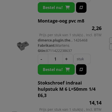
Bestel nu!
Montage-oog pvc m8
2,
26
Prijs per stuk van 1 stuk(s) , Incl. BTW
dimerce.plugin.theme.productnr:
1426468
Fabrikant:
Martens
Gtin:
8711422238637
-
+
stuk
Bestel nu!
Stokschroef indraai
hulpstuk M 6 L=50mm 1/4
E6,3
14,
14
Prijs per stuk van 1 stuk(s) , Incl. BTW