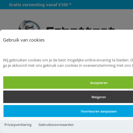
Gratis verzending vanaf €100 *
Meer
Gebruik van cookies
Wij gebruiken cookies om je de best mogelijke online ervaring te bieden. 
Startpagina
Bevestigingsmaterialen
ga je akkoord met ons gebruik van cookies in overeenstemming met ons 
Bouwverankering
Montagegereedschap
Accepteren
Montagegereedschap
Weigeren
Montagegereedschap
Voorkeuren aanpassen
Fischer fischer
Privacyverklaring
Gebruiksvoorwaarden
Inslaghulpstuk SZE