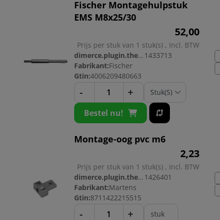
Fischer Montagehulpstuk
EMS M8x25/30
52,
00
Prijs per stuk van 1 stuk(s) , Incl. BTW
dimerce.plugin.theme.productnr:
1433713
Fabrikant:
Fischer
Gtin:
4006209480663
-
+
Bestel nu!
Montage-oog pvc m6
2,
23
Prijs per stuk van 1 stuk(s) , Incl. BTW
dimerce.plugin.theme.productnr:
1426401
Fabrikant:
Martens
Gtin:
8711422215515
-
+
stuk