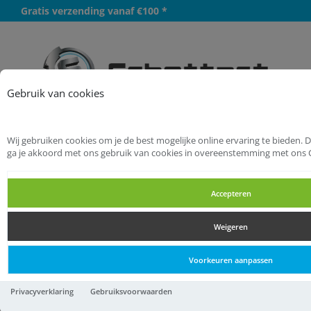
Gratis verzending vanaf €100 *
Meer
Gebruik van cookies
Wij gebruiken cookies om je de best mogelijke online ervaring te bieden. 
Startpagina
Chemie
Lijmen
ga je akkoord met ons gebruik van cookies in overeenstemming met ons 
Lijmen 2-componenten
Accepteren
Lijmen 2-componenten
Weigeren
Lijmen 2-componenten
Voorkeuren aanpassen
Griffon Combi Metaal
Privacyverklaring
Gebruiksvoorwaarden
Blister 24 ml NL/FR