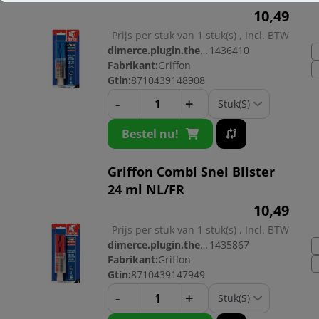
10,
49
Prijs per stuk van 1 stuk(s) , Incl. BTW
dimerce.plugin.theme.productnr:
1436410
Fabrikant:
Griffon
Gtin:
8710439148908
-
+
Bestel nu!
Griffon Combi Snel Blister
24 ml NL/FR
10,
49
Prijs per stuk van 1 stuk(s) , Incl. BTW
dimerce.plugin.theme.productnr:
1435867
Fabrikant:
Griffon
Gtin:
8710439147949
-
+