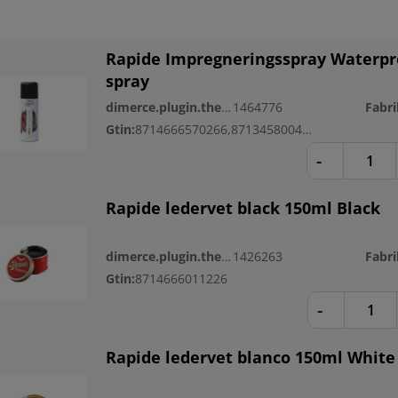
Rapide Impregneringsspray Waterpr
spray
dimerce.plugin.theme.productnr:
1464776
Gtin:
8714666570266,8713458004187
-
Rapide ledervet black 150ml Black
dimerce.plugin.theme.productnr:
1426263
Gtin:
8714666011226
-
Rapide ledervet blanco 150ml White