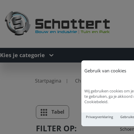
Kies je categorie
Gebruik van cookies
Startpagina
Chemie
Onderhouds
Wij gebruiken cookies om je
te gebruiken, ga je akkoor
Cookiebeleid.
S
Tabel
Lijst
Privacyverklaring
Gebruik
FILTER OP:
Schoe