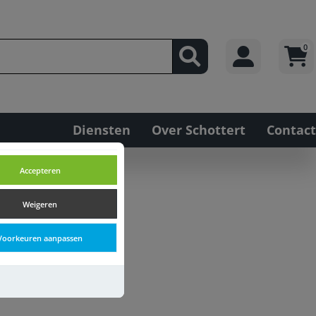
0
Diensten
Over Schottert
Contact
Accepteren
Weigeren
Voorkeuren aanpassen
delen