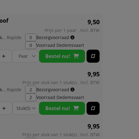
oof
9,
50
Prijs per 1 paar , Incl. BTW
Fabrikant:
Rapide
0
Bezorgvoorraad
0
Voorraad
Dedemsvaart
+
Bestel nu!
9,
95
Prijs per stuk van 1 stuk(s) , Incl. BTW
Fabrikant:
Rapide
2
Bezorgvoorraad
2
Voorraad
Dedemsvaart
+
Bestel nu!
9,
95
Prijs per stuk van 1 stuk(s) , Incl. BTW