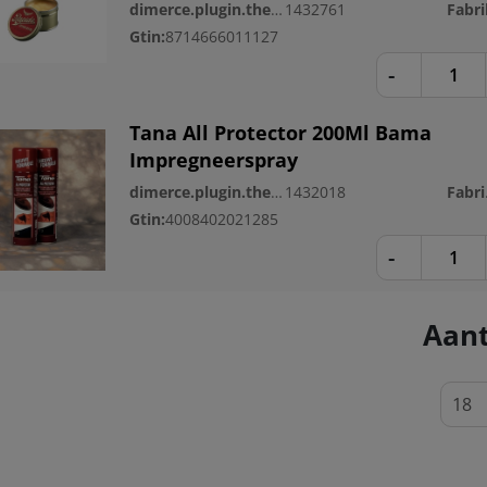
dimerce.plugin.theme.productnr:
1432761
Gtin:
8714666011127
-
Tana All Protector 200Ml Bama
Impregneerspray
dimerce.plugin.theme.productnr:
1432018
Fa
Gtin:
4008402021285
-
Aant