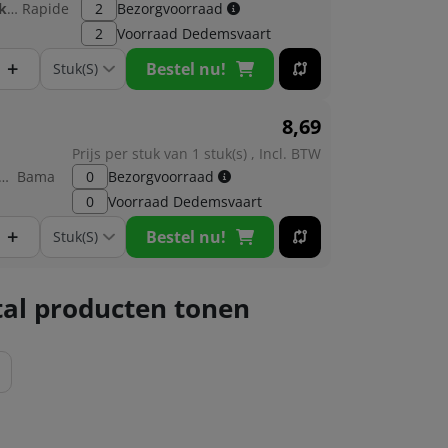
Fabrikant:
Rapide
2
Bezorgvoorraad
2
Voorraad
Dedemsvaart
+
Bestel nu!
8,
69
Prijs per stuk van 1 stuk(s) , Incl. BTW
brikant:
Bama
0
Bezorgvoorraad
0
Voorraad
Dedemsvaart
+
Bestel nu!
al producten tonen