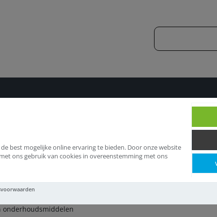
middelen
Schoen onderhoudsmiddelen
 de best mogelijke online ervaring te bieden. Door onze website
d met ons gebruik van cookies in overeenstemming met ons
choen onderhoudsmid
svoorwaarden
n onderhoudsmiddelen