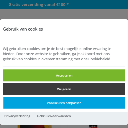
Gratis verzending vanaf €100 *
Meer
Gebruik van cookies
Wij gebruiken cookies om je de best mogelijke online ervaring te
bieden. Door onze website te gebruiken, ga je akkoord met ons
gebruik van cookies in overeenstemming met ons Cookiebeleid.
Startpagina
Chemie
Smeermiddelen
Smeermiddelen
Accepteren
Weigeren
Smeermiddelen
Voorkeuren aanpassen
Privacyverklaring
Gebruiksvoorwaarden