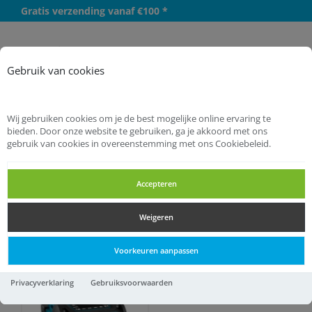
Gratis verzending vanaf €100 *
Meer
Gebruik van cookies
Wij gebruiken cookies om je de best mogelijke online ervaring te
bieden. Door onze website te gebruiken, ga je akkoord met ons
gebruik van cookies in overeenstemming met ons Cookiebeleid.
Startpagina
Elektra
Radio tv Audio
Radio tv Audio
Accepteren
Weigeren
Radio tv Audio
Voorkeuren aanpassen
Privacyverklaring
Gebruiksvoorwaarden