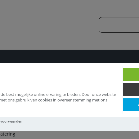
ijnafwatering
 de best mogelijke online ervaring te bieden. Door onze website
d met ons gebruik van cookies in overeenstemming met ons
jnafwatering
svoorwaarden
watering