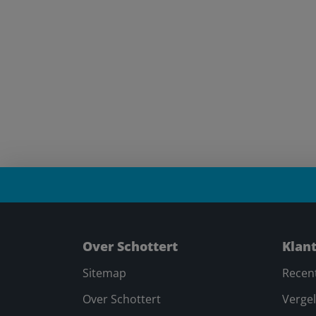
Over Schottert
Klan
Sitemap
Recen
Over Schottert
Vergel