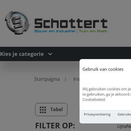
Kies je categorie
Gebruik van cookies
Startpagina
Installatietechniek
L
Wij gebruiken cookies om je
te gebruiken, ga je akkoor
Cookiebeleid.
Li
Tabel
Lijst
Privacyverklaring
Gebruik
FILTER OP:
Lijnaf