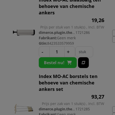
behoeve van chemische
ankers
19,
26
Prijs per stuk van 1 stuk(s) , Incl. BTW
dimerce.plugin.theme.productnr:
1721286
Fabrikant:
Geen merk
Gtin:
8423533579959
-
+
stuk
Bestel nu!
Index MO-AC borstels ten
behoeve van chemische
ankers set
93,
27
Prijs per zak van 1 stuk(s) , Incl. BTW
dimerce.plugin.theme.productnr:
1721285
Fabrikant:
Geen merk