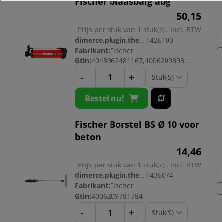
Fischer blaasbalg abg
50,
15
Prijs per stuk van 1 stuk(s) , Incl. BTW
dimerce.plugin.theme.productnr:
1426100
Fabrikant:
Fischer
Gtin:
4048962481167,4006209893005
-
+
Bestel nu!
Fischer Borstel BS Ø 10 voor
beton
14,
46
Prijs per stuk van 1 stuk(s) , Incl. BTW
dimerce.plugin.theme.productnr:
1436074
Fabrikant:
Fischer
Gtin:
4006209781784
-
+