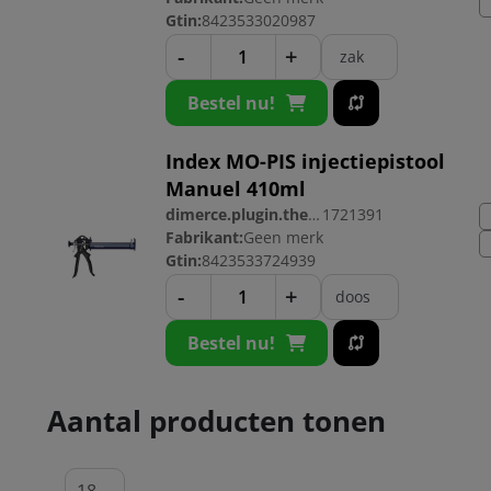
Gtin:
8423533020987
-
+
zak
Bestel nu!
Index MO-PIS injectiepistool
Manuel 410ml
dimerce.plugin.theme.productnr:
1721391
Fabrikant:
Geen merk
Gtin:
8423533724939
-
+
doos
Bestel nu!
Aantal producten tonen