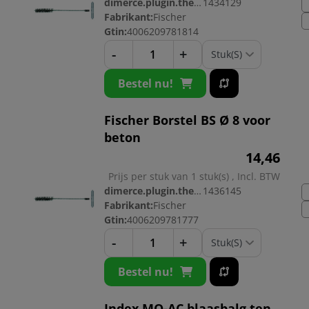
dimerce.plugin.theme.productnr:
1434129
Fabrikant:
Fischer
Gtin:
4006209781814
-
+
Bestel nu!
Fischer Borstel BS Ø 8 voor
beton
14,
46
Prijs per stuk van 1 stuk(s) , Incl. BTW
dimerce.plugin.theme.productnr:
1436145
Fabrikant:
Fischer
Gtin:
4006209781777
-
+
Bestel nu!
Index MO-AC blaasbalg ten