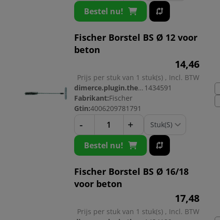
Bestel nu!
Fischer Borstel BS Ø 12 voor
beton
14,
46
Prijs per stuk van 1 stuk(s) , Incl. BTW
dimerce.plugin.theme.productnr:
1434591
Fabrikant:
Fischer
Gtin:
4006209781791
-
+
Bestel nu!
Fischer Borstel BS Ø 16/18
voor beton
17,
48
Prijs per stuk van 1 stuk(s) , Incl. BTW