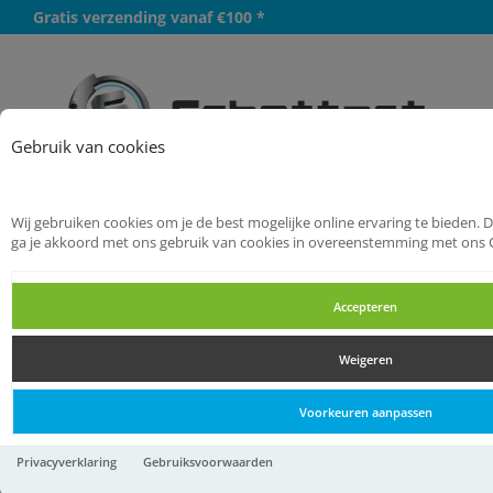
Gratis verzending vanaf €100 *
Meer
Gebruik van cookies
Wij gebruiken cookies om je de best mogelijke online ervaring te bieden. 
Startpagina
Bevestigingsmaterialen
ga je akkoord met ons gebruik van cookies in overeenstemming met ons 
Chemische verankering
Accepteren
Montagegereedschap
Weigeren
Montagegereedschap
Voorkeuren aanpassen
Montagegereedschap
Privacyverklaring
Gebruiksvoorwaarden