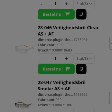
-
+
Bestel nu!
28-046 Veiligheidsbril Clear
AS + AF
dimerce.plugin.theme.productnr:
1753961
Fabrikant:
PSP
Gtin:
8719388018683
-
+
Bestel nu!
28-047 Veiligheidsbril
Smoke AS + AF
dimerce.plugin.theme.productnr:
1753962
Fabrikant:
PSP
Gtin:
8719388021386