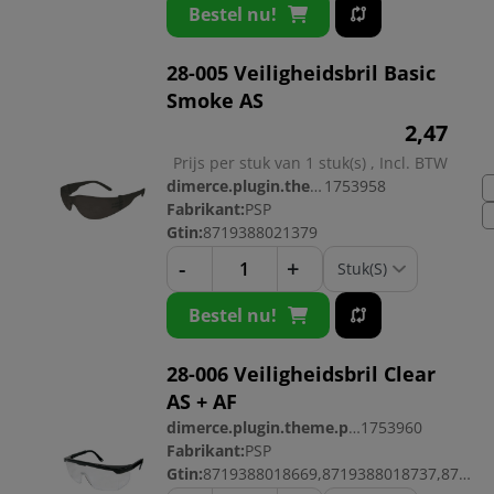
Bestel nu!
28-005 Veiligheidsbril Basic
Smoke AS
2,
47
Prijs per stuk van 1 stuk(s) , Incl. BTW
dimerce.plugin.theme.productnr:
1753958
Fabrikant:
PSP
Gtin:
8719388021379
-
+
Bestel nu!
28-006 Veiligheidsbril Clear
AS + AF
dimerce.plugin.theme.productnr:
1753960
Fabrikant:
PSP
Gtin:
8719388018669,8719388018737,8719388018713