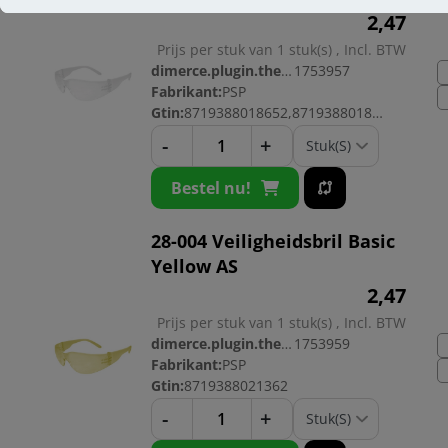
2,
47
Prijs per stuk van 1 stuk(s) , Incl. BTW
dimerce.plugin.theme.productnr:
1753957
Fabrikant:
PSP
Gtin:
8719388018652,8719388018706
-
+
Bestel nu!
28-004 Veiligheidsbril Basic
Yellow AS
2,
47
Prijs per stuk van 1 stuk(s) , Incl. BTW
dimerce.plugin.theme.productnr:
1753959
Fabrikant:
PSP
Gtin:
8719388021362
-
+