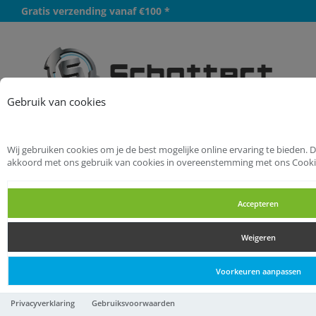
Gratis verzending vanaf €100 *
Meer
Gebruik van cookies
Wij gebruiken cookies om je de best mogelijke online ervaring te bieden. D
Startpagina
PBM
Oogbescherming
akkoord met ons gebruik van cookies in overeenstemming met ons Cooki
Veiligheidsbrillen
Accepteren
Veiligheidsbrillen
Weigeren
Veiligheidsbrillen
Voorkeuren aanpassen
28-003 Veiligheidsbril Basic
Privacyverklaring
Gebruiksvoorwaarden
Clear AS