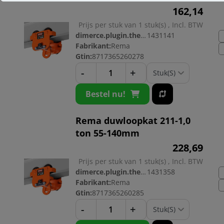
162,
14
Prijs per stuk van 1 stuk(s) , Incl. BTW
dimerce.plugin.theme.productnr:
1431141
Fabrikant:
Rema
Gtin:
8717365260278
-
+
Bestel nu!
Rema duwloopkat 211-1,0
ton 55-140mm
228,
69
Prijs per stuk van 1 stuk(s) , Incl. BTW
dimerce.plugin.theme.productnr:
1431358
Fabrikant:
Rema
Gtin:
8717365260285
-
+