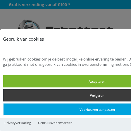
Gratis verzending vanaf €100 *
Meer
Gebruik van cookies
Wij gebruiken cookies om je de best mogelijke online ervaring te bieden. 
Startpagina
Logistiek
Hijstechniek
ga je akkoord met ons gebruik van cookies in overeenstemming met ons 
Loopkatten
Accepteren
Loopkatten
Weigeren
Loopkatten
Voorkeuren aanpassen
Rema duwloopkat 211-0,5
Privacyverklaring
Gebruiksvoorwaarden
ton 50-135mm