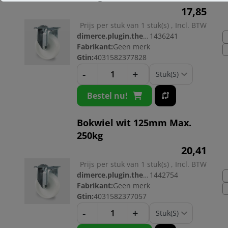
17,
85
Prijs per stuk van 1 stuk(s) , Incl. BTW
dimerce.plugin.theme.productnr:
1436241
Fabrikant:
Geen merk
Gtin:
4031582377828
-
+
Bestel nu!
Bokwiel wit 125mm Max.
250kg
20,
41
Prijs per stuk van 1 stuk(s) , Incl. BTW
dimerce.plugin.theme.productnr:
1442754
Fabrikant:
Geen merk
Gtin:
4031582377057
-
+