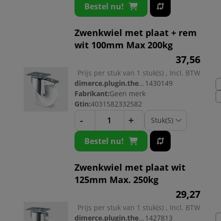
Bestel nu!
Zwenkwiel met plaat + rem
wit 100mm Max 200kg
37,
56
Prijs per stuk van 1 stuk(s) , Incl. BTW
dimerce.plugin.theme.productnr:
1430149
Fabrikant:
Geen merk
Gtin:
4031582332582
-
+
Bestel nu!
Zwenkwiel met plaat wit
125mm Max. 250kg
29,
27
Prijs per stuk van 1 stuk(s) , Incl. BTW
dimerce.plugin.theme.productnr:
1427813