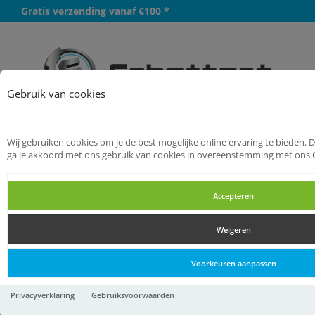
Gratis verzending vanaf €100 *
Meer
Gebruik van cookies
Wij gebruiken cookies om je de best mogelijke online ervaring te bieden. 
Startpagina
Logistiek
Wielen
ga je akkoord met ons gebruik van cookies in overeenstemming met ons 
Wielen met polyamide loopvlak
Accepteren
Wielen met polyamide loopvlak
Weigeren
Wielen met polyamide loopvlak
Voorkeuren aanpassen
Bokwiel wit 100mm Max
Privacyverklaring
Gebruiksvoorwaarden
200kg