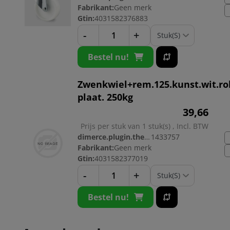
Fabrikant:
Geen merk
Gtin:
4031582376883
-
+
Bestel nu!
Zwenkwiel+rem.125.kunst.wit.ro
plaat. 250kg
39,
66
Prijs per stuk van 1 stuk(s) , Incl. BTW
dimerce.plugin.theme.productnr:
1433757
Fabrikant:
Geen merk
Gtin:
4031582377019
-
+
Bestel nu!