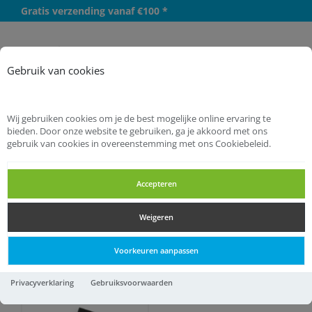
Gratis verzending vanaf €100 *
Meer
Gebruik van cookies
Wij gebruiken cookies om je de best mogelijke online ervaring te
bieden. Door onze website te gebruiken, ga je akkoord met ons
gebruik van cookies in overeenstemming met ons Cookiebeleid.
Startpagina
Huishoudelijk
Ongedierte bestrijding
Accepteren
Ongedierte bestrijding
Weigeren
Ongedierte bestrijding
Voorkeuren aanpassen
Privacyverklaring
Gebruiksvoorwaarden