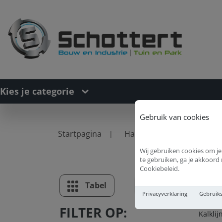
Kies je categorie
Gebruik van cookies
Startpagina
Handgereedschappen
Wij gebruiken cookies om je
te gebruiken, ga je akkoor
Cookiebeleid.
Ka
Tabel
Lijst
Privacyverklaring
Gebruik
FILTER OP:
Kalkli