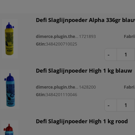
Defi Slaglijnpoeder Alpha 336gr bla
dimerce.plugin.theme.productnr:
1721893
Fabri
Gtin:
3484200710025
-
Defi Slaglijnpoeder High 1 kg blauw
dimerce.plugin.theme.productnr:
1428200
Fa
Gtin:
3484201110046
-
Defi Slaglijnpoeder High 1 kg rood