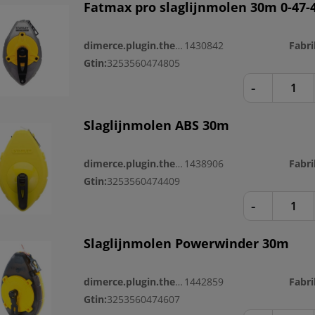
Fatmax pro slaglijnmolen 30m 0-47-
dimerce.plugin.theme.productnr:
1430842
Gtin:
3253560474805
-
Slaglijnmolen ABS 30m
dimerce.plugin.theme.productnr:
1438906
Gtin:
3253560474409
-
Slaglijnmolen Powerwinder 30m
dimerce.plugin.theme.productnr:
1442859
Gtin:
3253560474607