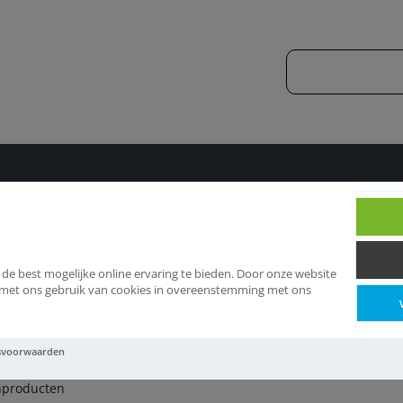
Aftekengereedschappen
Kalklijnproducten
 de best mogelijke online ervaring te bieden. Door onze website
d met ons gebruik van cookies in overeenstemming met ons
lklijnproducten
svoorwaarden
jnproducten