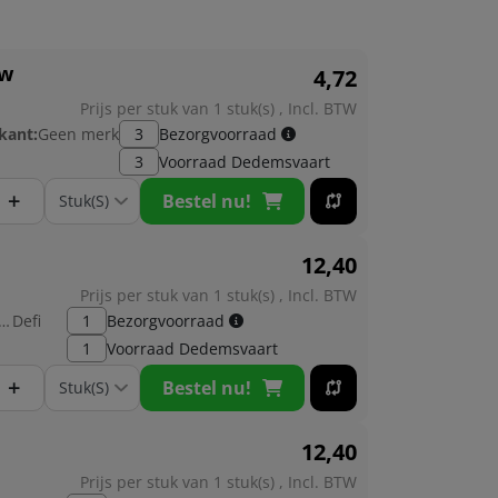
uw
4,
72
Prijs per stuk van 1 stuk(s) , Incl. BTW
kant:
Geen merk
3
Bezorgvoorraad
3
Voorraad
Dedemsvaart
+
Bestel nu!
12,
40
Prijs per stuk van 1 stuk(s) , Incl. BTW
brikant:
Defi
1
Bezorgvoorraad
1
Voorraad
Dedemsvaart
+
Bestel nu!
12,
40
Prijs per stuk van 1 stuk(s) , Incl. BTW