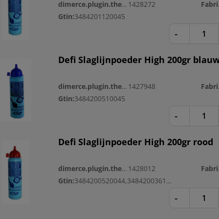
dimerce.plugin.theme.productnr:
1428272
Fa
Gtin:
3484201120045
-
Defi Slaglijnpoeder High 200gr blau
dimerce.plugin.theme.productnr:
1427948
Fa
Gtin:
3484200510045
-
Defi Slaglijnpoeder High 200gr rood
dimerce.plugin.theme.productnr:
1428012
Fa
Gtin:
3484200520044,3484200361159
-