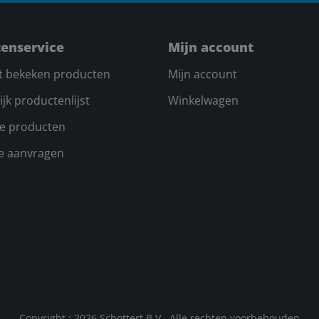
tenservice
Mijn account
t bekeken producten
Mijn account
ijk productenlijst
Winkelwagen
e producten
te aanvragen
Copyright ; 2026 Schottert B.V.. Alle rechten voorbehouden