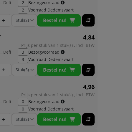
brikant:
Defi
2
Bezorgvoorraad
2
Voorraad
Dedemsvaart
+
Bestel nu!
w
4,
84
Prijs per stuk van 1 stuk(s) , Incl. BTW
brikant:
Defi
3
Bezorgvoorraad
3
Voorraad
Dedemsvaart
+
Bestel nu!
4,
96
Prijs per stuk van 1 stuk(s) , Incl. BTW
brikant:
Defi
0
Bezorgvoorraad
0
Voorraad
Dedemsvaart
+
Bestel nu!